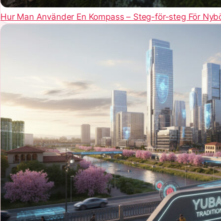
Hur Man Använder En Kompass – Steg-för-steg För Nybö