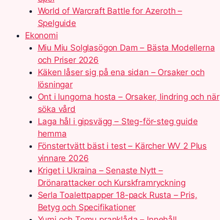
World of Warcraft Battle for Azeroth –
Spelguide
Ekonomi
Miu Miu Solglasögon Dam – Bästa Modellerna
och Priser 2026
Käken låser sig på ena sidan – Orsaker och
lösningar
Ont i lungorna hosta – Orsaker, lindring och när
söka vård
Laga hål i gipsvägg – Steg-för-steg guide
hemma
Fönstertvätt bäst i test – Kärcher WV 2 Plus
vinnare 2026
Kriget i Ukraina – Senaste Nytt –
Drönarattacker och Kurskframryckning
Serla Toalettpapper 18-pack Rusta – Pris,
Betyg och Specifikationer
Yumi och Tomu pranklåda – Innehåll,