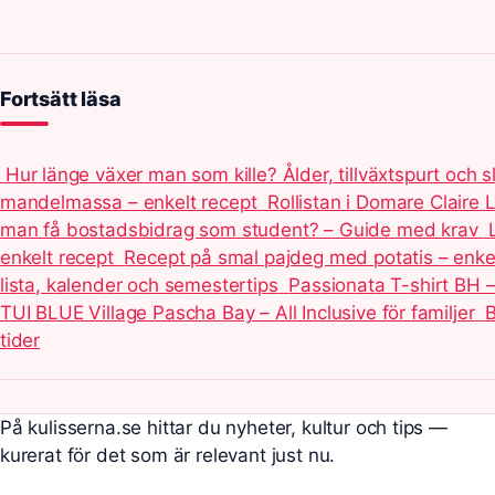
Fortsätt läsa
Hur länge växer man som kille? Ålder, tillväxtspurt och s
mandelmassa – enkelt recept
Rollistan i Domare Claire
man få bostadsbidrag som student? – Guide med krav
enkelt recept
Recept på smal pajdeg med potatis – enkel
lista, kalender och semestertips
Passionata T-shirt BH –
TUI BLUE Village Pascha Bay – All Inclusive för familjer
B
tider
På kulisserna.se hittar du nyheter, kultur och tips —
kurerat för det som är relevant just nu.