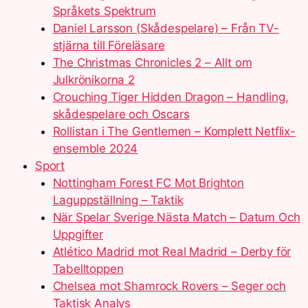
Språkets Spektrum
Daniel Larsson (Skådespelare) – Från TV-
stjärna till Föreläsare
The Christmas Chronicles 2 – Allt om
Julkrönikorna 2
Crouching Tiger Hidden Dragon – Handling,
skådespelare och Oscars
Rollistan i The Gentlemen – Komplett Netflix-
ensemble 2024
Sport
Nottingham Forest FC Mot Brighton
Laguppställning – Taktik
När Spelar Sverige Nästa Match – Datum Och
Uppgifter
Atlético Madrid mot Real Madrid – Derby för
Tabelltoppen
Chelsea mot Shamrock Rovers – Seger och
Taktisk Analys