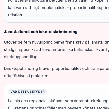
För svenska inköpare betyder det att valet ”vi köper al
kan vara rättsligt problematiskt – proportionalitetsprinc
relation.
Jämställdhet och icke-diskriminering
Utöver de fem huvudprinciperna finns krav på jämställdh
stadgar specifikt att leverantörer ska behandlas likvärd
direktupphandling.
Direktupphandling kräver proportionalitet och transpar
ofta förbises i praktiken.
VAD DETTA BETYDER
Lokala och regionala inköpare som antar att direktupph
EU-rättens principer följer med oavsett köpets storlek