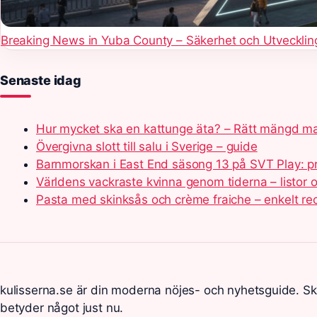
Breaking News in Yuba County – Säkerhet och Utvecklin
Senaste idag
Hur mycket ska en kattunge äta? – Rätt mängd m
Övergivna slott till salu i Sverige – guide
Barnmorskan i East End säsong 13 på SVT Play: p
Världens vackraste kvinna genom tiderna – listor 
Pasta med skinksås och crème fraiche – enkelt re
kulisserna.se är din moderna nöjes- och nyhetsguide. S
betyder något just nu.