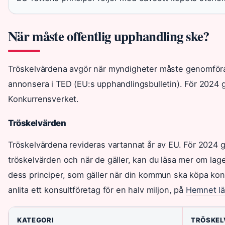
När måste offentlig upphandling ske?
Tröskelvärdena avgör när myndigheter måste genomföra
annonsera i TED (EU:s upphandlingsbulletin). För 2024 g
Konkurrensverket.
Tröskelvärden
Tröskelvärdena revideras vartannat år av EU. För 2024 g
tröskelvärden och när de gäller, kan du läsa mer om la
dess principer, som gäller när din kommun ska köpa kon
anlita ett konsultföretag för en halv miljon, på
Hemnet l
KATEGORI
TRÖSKEL