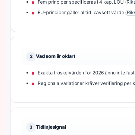
Fem principer specificeras i 4 kap. LOU (
Rik
EU-principer gäller alltid, oavsett värde (
Rik
Vad som är oklart
2
Exakta tröskelvärden för 2026 ännu inte fast
Regionala variationer kräver verifiering pe
Tidlinjesignal
3