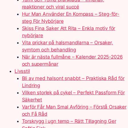
reaktioner och viral succé
Hur Man Använder En Kompass – Steg-för-
steg För Nybörjare
Skiss Fina Saker Att Rita – Enkla motiv för
nybörjare
Vita prickar på halsmandlarna – Orsaker,
symtom och behandling
När är nästa fullmåne – Kalender 2025-2026
och supermånar
Livsstil
Bli av med halsont snabbt – Praktiska Råd för
Lindring
Vilken storlek på cykel – Perfekt Passform För
Säkerhet
Varför Får Man Smal Avföring – Förstå Orsaker
och Få Råd
Torskrygg i ugn temp – Rätt Tillagning Ger