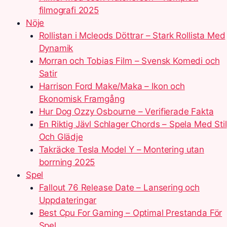
filmografi 2025
Nöje
Rollistan i Mcleods Döttrar – Stark Rollista Med
Dynamik
Morran och Tobias Film – Svensk Komedi och
Satir
Harrison Ford Make/Maka – Ikon och
Ekonomisk Framgång
Hur Dog Ozzy Osbourne – Verifierade Fakta
En Riktig Jävl Schlager Chords – Spela Med Stil
Och Glädje
Takräcke Tesla Model Y – Montering utan
borrning 2025
Spel
Fallout 76 Release Date – Lansering och
Uppdateringar
Best Cpu For Gaming – Optimal Prestanda För
Spel