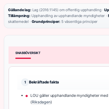
Gällande lag:
Lag (2016:1145) om offentlig upphandling ·
Up
Tillämpning:
Upphandling av upphandlande myndigheter ·
skattemedel ·
Grundprinciper:
5 väsentliga principer
SNABBÖVERSIKT
Bekräftade fakta
1
LOU gäller upphandlande myndigheter med d
(
Riksdagen
)