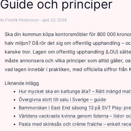
Guide och principer
Av Fredrik Pettersson · april 23, 2026
Ska din kommun köpa kontorsmöbler för 800 000 kronor el
halv miljon? Då rör det sig om offentlig upphandling – o
kanske tror. Lagen om offentlig upphandling (LOU) sätte
måste annonsera och vilka principer som alltid gäller, oav
vad lagen innebär i praktiken, med officiella siffror frå
Liknande inlägg
Hur mycket ska en kattunge äta? – Rätt mängd mat
Övergivna slott till salu i Sverige – guide
Barnmorskan i East End säsong 13 på SVT Play: pr
Världens vackraste kvinna genom tiderna – listor oc
Pasta med skinksås och crème fraiche – enkelt rec