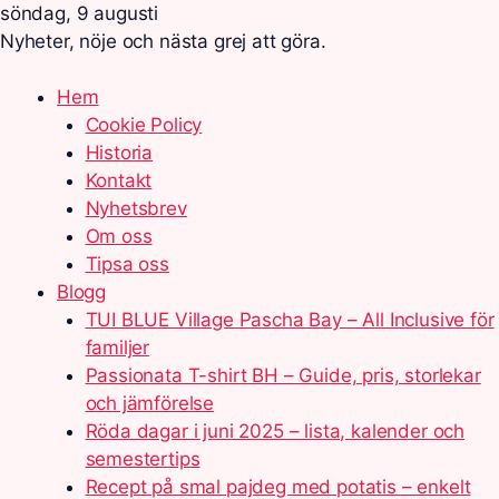
söndag, 9 augusti
Nyheter, nöje och nästa grej att göra.
Hem
Cookie Policy
Historia
Kontakt
Nyhetsbrev
Om oss
Tipsa oss
Blogg
TUI BLUE Village Pascha Bay – All Inclusive för
familjer
Passionata T-shirt BH – Guide, pris, storlekar
och jämförelse
Röda dagar i juni 2025 – lista, kalender och
semestertips
Recept på smal pajdeg med potatis – enkelt