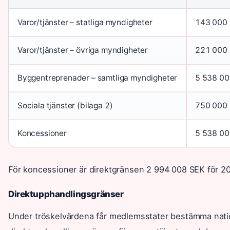
Varor/tjänster – statliga myndigheter
143 000
Varor/tjänster – övriga myndigheter
221 000
Byggentreprenader – samtliga myndigheter
5 538 0
Sociala tjänster (bilaga 2)
750 000
Koncessioner
5 538 0
För koncessioner är direktgränsen 2 994 008 SEK för 2
Direktupphandlingsgränser
Under tröskelvärdena får medlemsstater bestämma natione