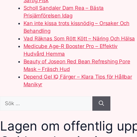
Saftig Fisk
Scholl Sandaler Dam Rea – Bästa
Prisjämförelsen Idag
Kan inte kissa trots kissnödig – Orsaker Och
Behandling
Vad Räknas Som Rött Kött – Näring Och Hälsa
Medicube Age-R Booster Pro – Effektiv
Hudvård Hemma
Beauty of Joseon Red Bean Refreshing Pore
Mask – Fräsch Hud
Depend Gel IQ Färger – Klara Tips för Hållbar
Manikyr
Sök
efter:
Lagen om offentlig up