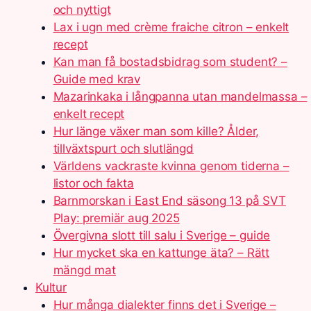
och nyttigt
Lax i ugn med crème fraiche citron – enkelt
recept
Kan man få bostadsbidrag som student? –
Guide med krav
Mazarinkaka i långpanna utan mandelmassa –
enkelt recept
Hur länge växer man som kille? Ålder,
tillväxtspurt och slutlängd
Världens vackraste kvinna genom tiderna –
listor och fakta
Barnmorskan i East End säsong 13 på SVT
Play: premiär aug 2025
Övergivna slott till salu i Sverige – guide
Hur mycket ska en kattunge äta? – Rätt
mängd mat
Kultur
Hur många dialekter finns det i Sverige –