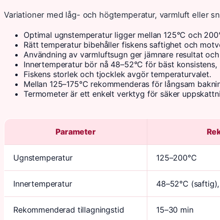
Variationer med låg- och högtemperatur, varmluft eller sn
Optimal ugnstemperatur ligger mellan 125°C och 200
Rätt temperatur bibehåller fiskens saftighet och motve
Användning av varmluftsugn ger jämnare resultat och k
Innertemperatur bör nå 48–52°C för bäst konsistens, 
Fiskens storlek och tjocklek avgör temperaturvalet.
Mellan 125–175°C rekommenderas för långsam bakning
Termometer är ett enkelt verktyg för säker uppskattn
Parameter
Re
Ugnstemperatur
125–200°C
Innertemperatur
48–52°C (saftig)
Rekommenderad tillagningstid
15–30 min