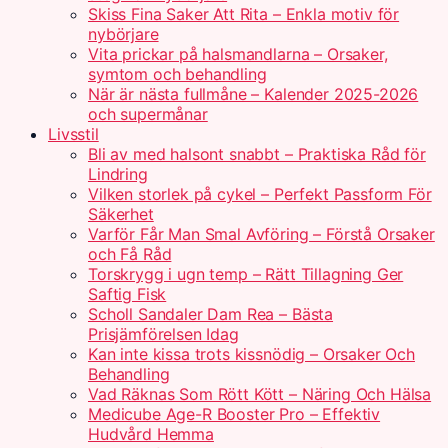
Skiss Fina Saker Att Rita – Enkla motiv för
nybörjare
Vita prickar på halsmandlarna – Orsaker,
symtom och behandling
När är nästa fullmåne – Kalender 2025-2026
och supermånar
Livsstil
Bli av med halsont snabbt – Praktiska Råd för
Lindring
Vilken storlek på cykel – Perfekt Passform För
Säkerhet
Varför Får Man Smal Avföring – Förstå Orsaker
och Få Råd
Torskrygg i ugn temp – Rätt Tillagning Ger
Saftig Fisk
Scholl Sandaler Dam Rea – Bästa
Prisjämförelsen Idag
Kan inte kissa trots kissnödig – Orsaker Och
Behandling
Vad Räknas Som Rött Kött – Näring Och Hälsa
Medicube Age-R Booster Pro – Effektiv
Hudvård Hemma