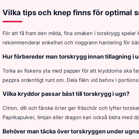
Vilka tips och knep finns för optimal
För att få fram den milda, fina smaken i torskrygg spelar
rekommenderar enkelhet och noggrann hantering för bäst
Hur förbereder man torskrygg innan tillagning i 
Torka av fiskens yta med papper för att kryddorna ska fast
peppra ordentligt runt om. Dela filén vid behov i portions
Vilka kryddor passar bäst till torskrygg i ugn?
Citron, dill och färska örter ger fräschör och lyfter torske
Paprikapulver, timjan eller dragon kan också bidra med d
Behöver man täcka över torskryggen under ugn