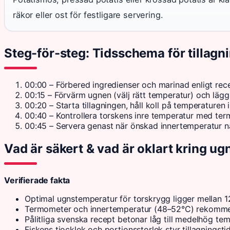
räkor eller ost för festligare servering.
Steg-för-steg: Tidsschema för tillagn
00:00
– Förbered ingredienser och marinad enligt rece
00:15
– Förvärm ugnen (välj rätt temperatur) och lägg
00:20
– Starta tillagningen, håll koll på temperaturen 
00:40
– Kontrollera torskens inre temperatur med ter
00:45
– Servera genast när önskad innertemperatur nå
Vad är säkert & vad är oklart kring 
Verifierade fakta
Optimal ugnstemperatur för torskrygg ligger mellan
Termometer och innertemperatur (48–52°C) rekomme
Pålitliga svenska recept betonar låg till medelhög tem
Fiskens tjocklek och portionsstorlek styr tillagningsti