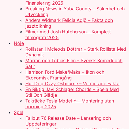
Finansiering 2025
Breaking News in Yuba County – Säkerhet och
Utveckling
Anders Widmark Felicia Adjö – Fakta och
jazztolkning
Filmer med Josh Hutcherson – Komplett
filmografi 2025
Nöje
Rollistan i Mcleods Döttrar – Stark Rollista Med
Dynamik
Morran och Tobias Film – Svensk Komedi och
Satir
Harrison Ford Make/Maka – Ikon och
Ekonomisk Framgång
Hur Dog Ozzy Osbourne – Verifierade Fakta
En Riktig Jävl Schlager Chords – Spela Med
Stil Och Glädje
Takräcke Tesla Model Y – Montering utan
borrning 2025
Spel
Fallout 76 Release Date – Lansering och
Uppdateringar