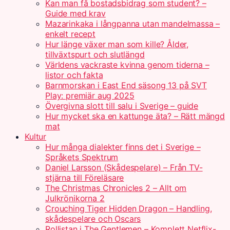
Kan man få bostadsbidrag som student? –
Guide med krav
Mazarinkaka i långpanna utan mandelmassa –
enkelt recept
Hur länge växer man som kille? Ålder,
tillväxtspurt och slutlängd
Världens vackraste kvinna genom tiderna –
listor och fakta
Barnmorskan i East End säsong 13 på SVT
Play: premiär aug 2025
Övergivna slott till salu i Sverige – guide
Hur mycket ska en kattunge äta? – Rätt mängd
mat
Kultur
Hur många dialekter finns det i Sverige –
Språkets Spektrum
Daniel Larsson (Skådespelare) – Från TV-
stjärna till Föreläsare
The Christmas Chronicles 2 – Allt om
Julkrönikorna 2
Crouching Tiger Hidden Dragon – Handling,
skådespelare och Oscars
Rollistan i The Gentlemen – Komplett Netflix-