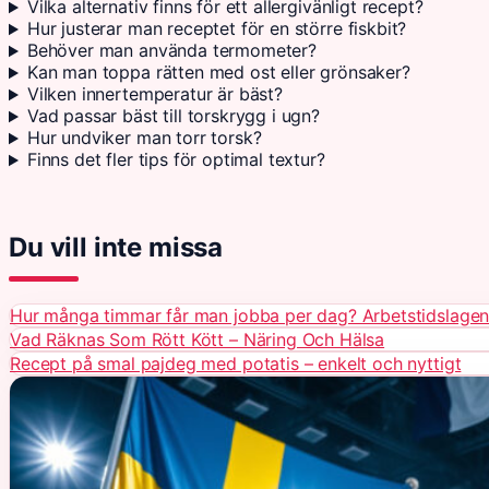
Vilka alternativ finns för ett allergivänligt recept?
Hur justerar man receptet för en större fiskbit?
Behöver man använda termometer?
Kan man toppa rätten med ost eller grönsaker?
Vilken innertemperatur är bäst?
Vad passar bäst till torskrygg i ugn?
Hur undviker man torr torsk?
Finns det fler tips för optimal textur?
Du vill inte missa
Hur många timmar får man jobba per dag? Arbetstidslage
Vad Räknas Som Rött Kött – Näring Och Hälsa
Recept på smal pajdeg med potatis – enkelt och nyttigt