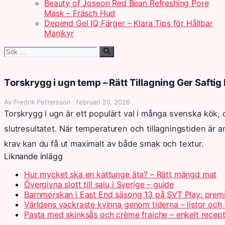
Beauty of Joseon Red Bean Refreshing Pore
Mask – Fräsch Hud
Depend Gel IQ Färger – Klara Tips för Hållbar
Manikyr
Sök
efter:
Torskrygg i ugn temp – Rätt Tillagning Ger Saftig 
Av Fredrik Pettersson · februari 20, 2026
Torskrygg i ugn är ett populärt val i många svenska kök,
slutresultatet. När temperaturen och tillagningstiden är 
krav kan du få ut maximalt av både smak och textur.
Liknande inlägg
Hur mycket ska en kattunge äta? – Rätt mängd mat
Övergivna slott till salu i Sverige – guide
Barnmorskan i East End säsong 13 på SVT Play: prem
Världens vackraste kvinna genom tiderna – listor och 
Pasta med skinksås och crème fraiche – enkelt recep