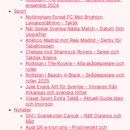
ensemble 2024
Sport
Nottingham Forest FC Mot Brighton
Laguppställning – Taktik
När Spelar Sverige Nästa Match – Datum Och
Uppgifter
Atlético Madrid mot Real Madrid – Derby för
Tabelltoppen
Chelsea mot Shamrock Rovers – Seger och
Taktisk Analys
Rollistan i The Rookie – Alla skådespelare och
roller
Rollistan i Beauty in Black – Skådespelare och
roller 2025
Julie Evans Allt för Sverige – Vinnaren från
Arkansas och svenska rötter
Viasat Sport Extra Tablå – Aktuell Guide Idag
och Imorgon
Nyheter
Ont I Svanskotan Cancer – Rätt Diagnos och
Råd
Audi Q6 e-tron pris – Prisöversikt och