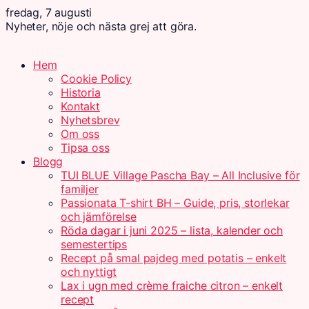
fredag, 7 augusti
Nyheter, nöje och nästa grej att göra.
Hem
Cookie Policy
Historia
Kontakt
Nyhetsbrev
Om oss
Tipsa oss
Blogg
TUI BLUE Village Pascha Bay – All Inclusive för
familjer
Passionata T-shirt BH – Guide, pris, storlekar
och jämförelse
Röda dagar i juni 2025 – lista, kalender och
semestertips
Recept på smal pajdeg med potatis – enkelt
och nyttigt
Lax i ugn med crème fraiche citron – enkelt
recept