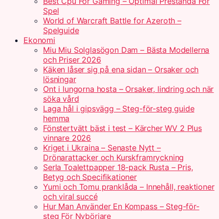
Best Cpu For Gaming – Optimal Prestanda För
Spel
World of Warcraft Battle for Azeroth –
Spelguide
Ekonomi
Miu Miu Solglasögon Dam – Bästa Modellerna
och Priser 2026
Käken låser sig på ena sidan – Orsaker och
lösningar
Ont i lungorna hosta – Orsaker, lindring och när
söka vård
Laga hål i gipsvägg – Steg-för-steg guide
hemma
Fönstertvätt bäst i test – Kärcher WV 2 Plus
vinnare 2026
Kriget i Ukraina – Senaste Nytt –
Drönarattacker och Kurskframryckning
Serla Toalettpapper 18-pack Rusta – Pris,
Betyg och Specifikationer
Yumi och Tomu pranklåda – Innehåll, reaktioner
och viral succé
Hur Man Använder En Kompass – Steg-för-
steg För Nybörjare