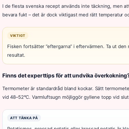
I de flesta svenska recept används inte täckning, men at
bevara fukt – det är dock viktigast med rätt temperatur oc
VIKTIGT
Fisken fortsätter ”eftergarna” i eftervärmen. Ta ut de
resultat.
Finns det experttips för att undvika överkokning
Termometer är standardråd bland kockar. Sätt termometern
vid 48–52°C. Varmluftsugn möjliggör gyllene topp vid slute
ATT TÄNKA PÅ
Potatismos, pressad potatis eller krossad potatis är klas