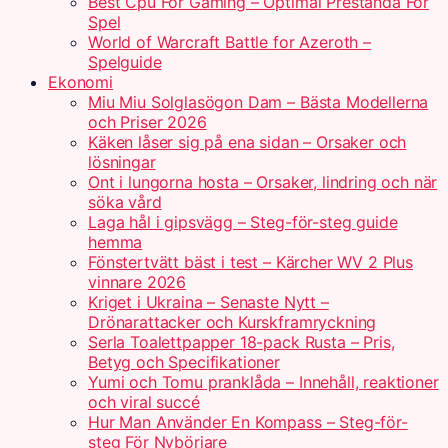
Best Cpu For Gaming – Optimal Prestanda För
Spel
World of Warcraft Battle for Azeroth –
Spelguide
Ekonomi
Miu Miu Solglasögon Dam – Bästa Modellerna
och Priser 2026
Käken låser sig på ena sidan – Orsaker och
lösningar
Ont i lungorna hosta – Orsaker, lindring och när
söka vård
Laga hål i gipsvägg – Steg-för-steg guide
hemma
Fönstertvätt bäst i test – Kärcher WV 2 Plus
vinnare 2026
Kriget i Ukraina – Senaste Nytt –
Drönarattacker och Kurskframryckning
Serla Toalettpapper 18-pack Rusta – Pris,
Betyg och Specifikationer
Yumi och Tomu pranklåda – Innehåll, reaktioner
och viral succé
Hur Man Använder En Kompass – Steg-för-
steg För Nybörjare