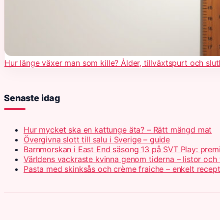
Hur länge växer man som kille? Ålder, tillväxtspurt och slu
Senaste idag
Hur mycket ska en kattunge äta? – Rätt mängd mat
Övergivna slott till salu i Sverige – guide
Barnmorskan i East End säsong 13 på SVT Play: prem
Världens vackraste kvinna genom tiderna – listor och 
Pasta med skinksås och crème fraiche – enkelt recep