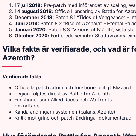
17 juli 2018:
Pre-patch med införandet av scaling, War
14 augusti 2018:
Officiell lansering av Battle for Azer
December 2018:
Patch 8.1 “Tides of Vengeance” – i
Juni 2019:
Patch 8.2 “Rise of Azshara” – Eternal Pala
Januari 2020:
Patch 8.3 “Visions of N’Zoth”, sista s
Oktober 2020:
Förberedelser inför Shadowlands-exp
Vilka fakta är verifierade, och vad är f
Azeroth?
Verifierade fakta:
Officiella patchdatum och funktioner enligt Blizzard
Legion följdes direkt av Battle for Azeroth
Funktioner som Allied Races och Warfronts
bekräftade
Kända ändringar i systemen (balans, Azerite)
Kritik mot grind och patch-ändringar dokumenterad