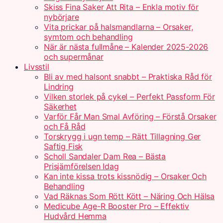
Skiss Fina Saker Att Rita – Enkla motiv för
nybörjare
Vita prickar på halsmandlarna – Orsaker,
symtom och behandling
När är nästa fullmåne – Kalender 2025-2026
och supermånar
Livsstil
Bli av med halsont snabbt – Praktiska Råd för
Lindring
Vilken storlek på cykel – Perfekt Passform För
Säkerhet
Varför Får Man Smal Avföring – Förstå Orsaker
och Få Råd
Torskrygg i ugn temp – Rätt Tillagning Ger
Saftig Fisk
Scholl Sandaler Dam Rea – Bästa
Prisjämförelsen Idag
Kan inte kissa trots kissnödig – Orsaker Och
Behandling
Vad Räknas Som Rött Kött – Näring Och Hälsa
Medicube Age-R Booster Pro – Effektiv
Hudvård Hemma