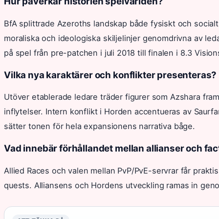
Hur påverkar historien spelvärlden?
BfA splittrade Azeroths landskap både fysiskt och socia
moraliska och ideologiska skiljelinjer genomdrivna av ledar
på spel från pre-patchen i juli 2018 till finalen i 8.3 Visio
Vilka nya karaktärer och konflikter presenteras?
Utöver etablerade ledare träder figurer som Azshara fram
inflytelser. Intern konflikt i Horden accentueras av Saur
sätter tonen för hela expansionens narrativa båge.
Vad innebär förhållandet mellan allianser och fac
Allied Races och valen mellan PvP/PvE-servrar får praktis
quests. Alliansens och Hordens utveckling ramas in gen