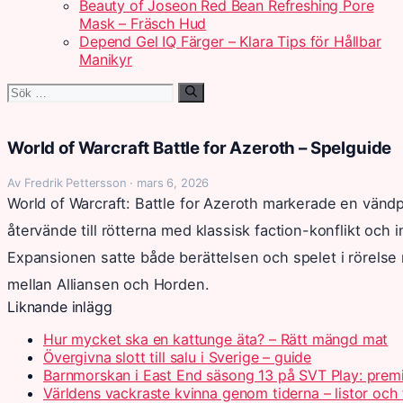
Beauty of Joseon Red Bean Refreshing Pore
Mask – Fräsch Hud
Depend Gel IQ Färger – Klara Tips för Hållbar
Manikyr
Sök
efter:
World of Warcraft Battle for Azeroth – Spelguide
Av Fredrik Pettersson · mars 6, 2026
World of Warcraft: Battle for Azeroth markerade en vän
återvände till rötterna med klassisk faction-konflikt och 
Expansionen satte både berättelsen och spelet i rörelse
mellan Alliansen och Horden.
Liknande inlägg
Hur mycket ska en kattunge äta? – Rätt mängd mat
Övergivna slott till salu i Sverige – guide
Barnmorskan i East End säsong 13 på SVT Play: prem
Världens vackraste kvinna genom tiderna – listor och 