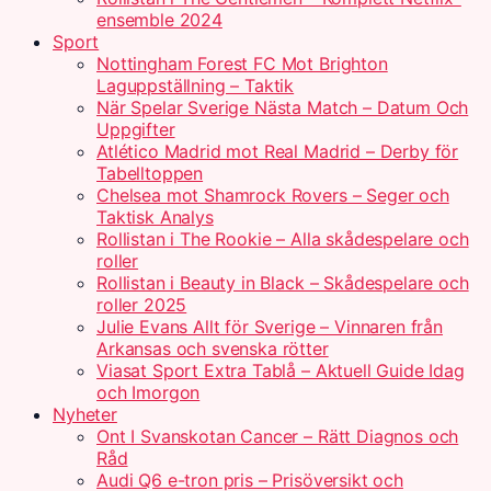
ensemble 2024
Sport
Nottingham Forest FC Mot Brighton
Laguppställning – Taktik
När Spelar Sverige Nästa Match – Datum Och
Uppgifter
Atlético Madrid mot Real Madrid – Derby för
Tabelltoppen
Chelsea mot Shamrock Rovers – Seger och
Taktisk Analys
Rollistan i The Rookie – Alla skådespelare och
roller
Rollistan i Beauty in Black – Skådespelare och
roller 2025
Julie Evans Allt för Sverige – Vinnaren från
Arkansas och svenska rötter
Viasat Sport Extra Tablå – Aktuell Guide Idag
och Imorgon
Nyheter
Ont I Svanskotan Cancer – Rätt Diagnos och
Råd
Audi Q6 e-tron pris – Prisöversikt och