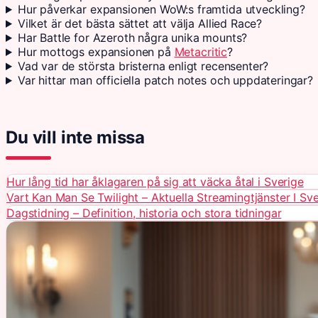
Hur påverkar expansionen WoW:s framtida utveckling?
Vilket är det bästa sättet att välja Allied Race?
Har Battle for Azeroth några unika mounts?
Hur mottogs expansionen på
Metacritic
?
Vad var de största bristerna enligt recensenter?
Var hittar man officiella patch notes och uppdateringar?
Du vill inte missa
Hur lång tid har åklagaren på sig att väcka åtal i Sverige
Vart Kan Man Se Twilight – Aktuella Streamingtjänster I Sv
Dagstidning – Definition, historia och stora tidningar