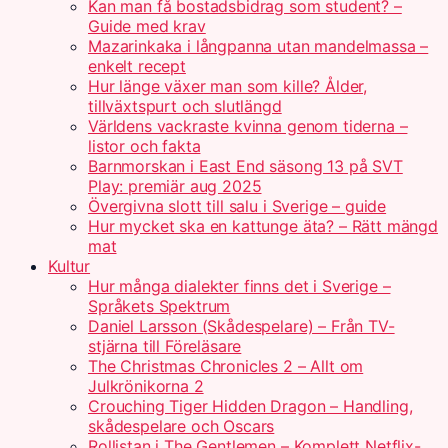
Kan man få bostadsbidrag som student? –
Guide med krav
Mazarinkaka i långpanna utan mandelmassa –
enkelt recept
Hur länge växer man som kille? Ålder,
tillväxtspurt och slutlängd
Världens vackraste kvinna genom tiderna –
listor och fakta
Barnmorskan i East End säsong 13 på SVT
Play: premiär aug 2025
Övergivna slott till salu i Sverige – guide
Hur mycket ska en kattunge äta? – Rätt mängd
mat
Kultur
Hur många dialekter finns det i Sverige –
Språkets Spektrum
Daniel Larsson (Skådespelare) – Från TV-
stjärna till Föreläsare
The Christmas Chronicles 2 – Allt om
Julkrönikorna 2
Crouching Tiger Hidden Dragon – Handling,
skådespelare och Oscars
Rollistan i The Gentlemen – Komplett Netflix-