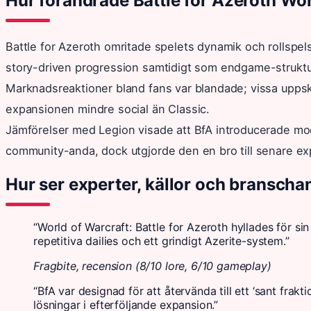
Hur förändrade Battle for Azeroth Wor
Battle for Azeroth omritade spelets dynamik och rollspe
story-driven progression samtidigt som endgame-struktu
Marknadsreaktioner bland fans var blandade; vissa upp
expansionen mindre social än Classic.
Jämförelser med Legion visade att BfA introducerade mo
community-anda, dock utgjorde den en bro till senare ex
Hur ser experter, källor och branschan
“World of Warcraft: Battle for Azeroth hyllades för si
repetitiva dailies och ett grindigt Azerite-system.”
Fragbite, recension (8/10 lore, 6/10 gameplay)
“BfA var designad för att återvända till ett ‘sant frakt
lösningar i efterföljande expansion.”