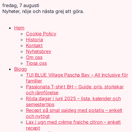
fredag, 7 augusti
Nyheter, nöje och nästa grej att göra.
Hem
Cookie Policy
Historia
Kontakt
Nyhetsbrev
Om oss
Tipsa oss
Blogg
TUI BLUE Village Pascha Bay – All Inclusive för
familjer
Passionata T-shirt BH – Guide, pris, storlekar
och jämförelse
Röda dagar i juni 2025 – lista, kalender och
semestertips
Recept på smal pajdeg med potatis – enkelt
och nyttigt
Lax i ugn med crème fraiche citron – enkelt
recept