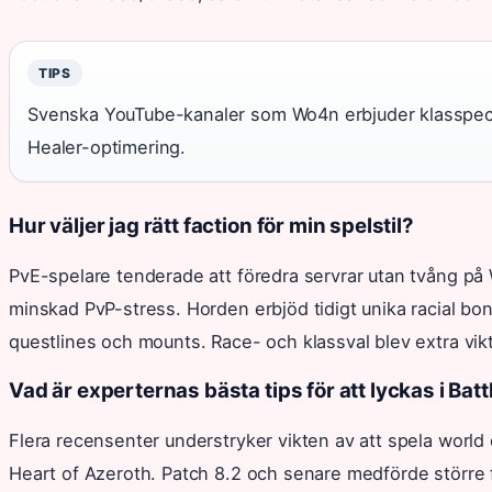
TIPS
Svenska YouTube-kanaler som Wo4n erbjuder klasspecifi
Healer-optimering.
Hur väljer jag rätt faction för min spelstil?
PvE-spelare tenderade att föredra servrar utan tvång p
minskad PvP-stress. Horden erbjöd tidigt unika racial bon
questlines och mounts. Race- och klassval blev extra vik
Vad är experternas bästa tips för att lyckas i Bat
Flera recensenter understryker vikten av att spela world
Heart of Azeroth. Patch 8.2 och senare medförde större f