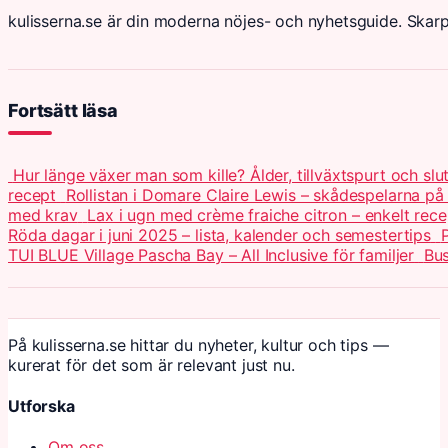
kulisserna.se är din moderna nöjes- och nyhetsguide. Skar
Fortsätt läsa
Hur länge växer man som kille? Ålder, tillväxtspurt och slu
recept
Rollistan i Domare Claire Lewis – skådespelarna på
med krav
Lax i ugn med crème fraiche citron – enkelt rece
Röda dagar i juni 2025 – lista, kalender och semestertips
P
TUI BLUE Village Pascha Bay – All Inclusive för familjer
Bus
På kulisserna.se hittar du nyheter, kultur och tips —
kurerat för det som är relevant just nu.
Utforska
Om oss