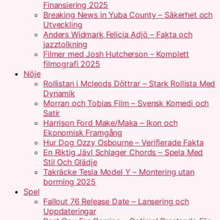
Finansiering 2025
Breaking News in Yuba County – Säkerhet och
Utveckling
Anders Widmark Felicia Adjö – Fakta och
jazztolkning
Filmer med Josh Hutcherson – Komplett
filmografi 2025
Nöje
Rollistan i Mcleods Döttrar – Stark Rollista Med
Dynamik
Morran och Tobias Film – Svensk Komedi och
Satir
Harrison Ford Make/Maka – Ikon och
Ekonomisk Framgång
Hur Dog Ozzy Osbourne – Verifierade Fakta
En Riktig Jävl Schlager Chords – Spela Med
Stil Och Glädje
Takräcke Tesla Model Y – Montering utan
borrning 2025
Spel
Fallout 76 Release Date – Lansering och
Uppdateringar