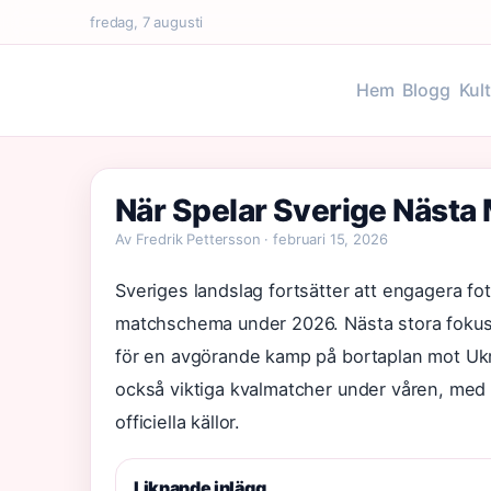
fredag, 7 augusti
Hem
Blogg
Kul
När Spelar Sverige Nästa
Av Fredrik Pettersson · februari 15, 2026
Sveriges landslag fortsätter att engagera fot
matchschema under 2026. Nästa stora fokus 
för en avgörande kamp på bortaplan mot Ukr
också viktiga kvalmatcher under våren, med 
officiella källor.
Liknande inlägg