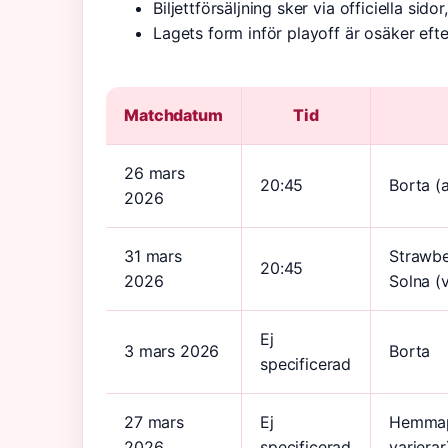
Biljettförsäljning sker via officiella sid
Lagets form inför playoff är osäker eft
Matchdatum
Tid
26 mars
20:45
Borta (
2026
31 mars
Strawbe
20:45
2026
Solna (v
Ej
3 mars 2026
Borta
specificerad
27 mars
Ej
Hemmap
2026
specificerad
varierar