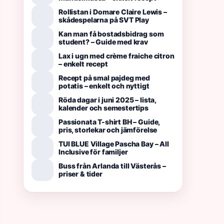
Rollistan i Domare Claire Lewis –
skådespelarna på SVT Play
Kan man få bostadsbidrag som
student? – Guide med krav
Lax i ugn med crème fraiche citron
– enkelt recept
Recept på smal pajdeg med
potatis – enkelt och nyttigt
Röda dagar i juni 2025 – lista,
kalender och semestertips
Passionata T-shirt BH – Guide,
pris, storlekar och jämförelse
TUI BLUE Village Pascha Bay – All
Inclusive för familjer
Buss från Arlanda till Västerås –
priser & tider