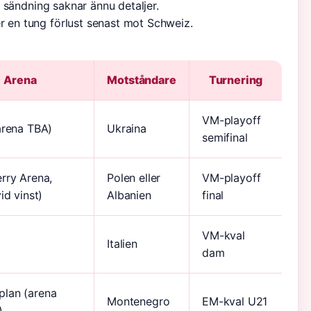
or, sändning saknar ännu detaljer.
er en tung förlust senast mot Schweiz.
Arena
Motståndare
Turnering
VM-playoff
arena TBA)
Ukraina
semifinal
rry Arena,
Polen eller
VM-playoff
id vinst)
Albanien
final
VM-kval
Italien
dam
lan (arena
Montenegro
EM-kval U21
)