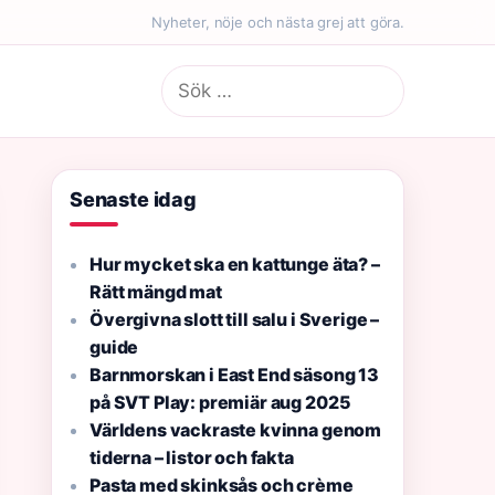
Nyheter, nöje och nästa grej att göra.
Sök
efter:
Senaste idag
Hur mycket ska en kattunge äta? –
Rätt mängd mat
Övergivna slott till salu i Sverige –
guide
Barnmorskan i East End säsong 13
på SVT Play: premiär aug 2025
Världens vackraste kvinna genom
tiderna – listor och fakta
Pasta med skinksås och crème