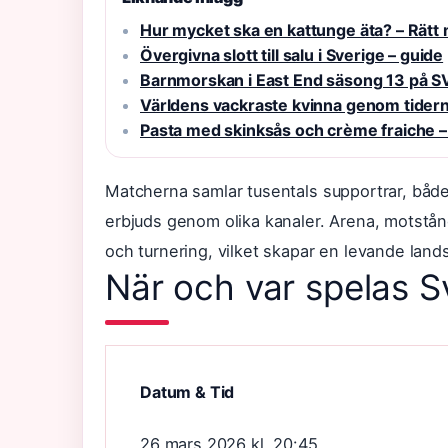
Hur mycket ska en kattunge äta? – Rät
Övergivna slott till salu i Sverige – guide
Barnmorskan i East End säsong 13 på S
Världens vackraste kvinna genom tiderna
Pasta med skinksås och crème fraiche –
Matcherna samlar tusentals supportrar, både
erbjuds genom olika kanaler. Arena, motstån
och turnering, vilket skapar en levande land
När och var spelas S
Datum & Tid
26 mars 2026 kl. 20:45