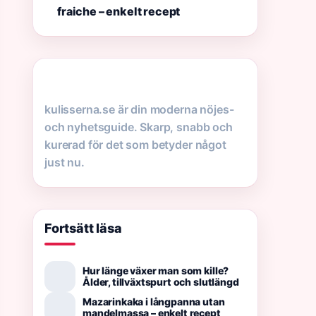
fraiche – enkelt recept
kulisserna.se är din moderna nöjes-
och nyhetsguide. Skarp, snabb och
kurerad för det som betyder något
just nu.
Fortsätt läsa
Hur länge växer man som kille?
Ålder, tillväxtspurt och slutlängd
Mazarinkaka i långpanna utan
mandelmassa – enkelt recept