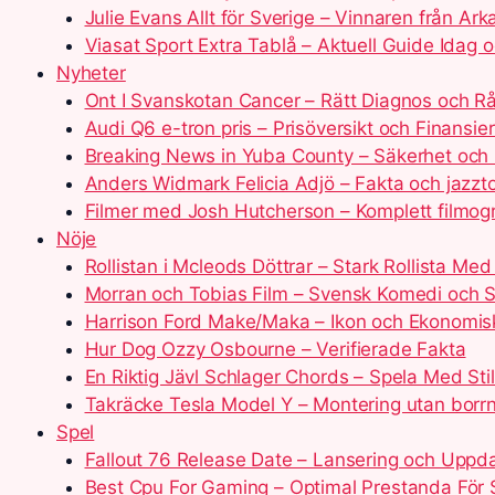
Julie Evans Allt för Sverige – Vinnaren från Ar
Viasat Sport Extra Tablå – Aktuell Guide Idag 
Nyheter
Ont I Svanskotan Cancer – Rätt Diagnos och R
Audi Q6 e-tron pris – Prisöversikt och Finansie
Breaking News in Yuba County – Säkerhet och 
Anders Widmark Felicia Adjö – Fakta och jazzt
Filmer med Josh Hutcherson – Komplett filmog
Nöje
Rollistan i Mcleods Döttrar – Stark Rollista Me
Morran och Tobias Film – Svensk Komedi och S
Harrison Ford Make/Maka – Ikon och Ekonomi
Hur Dog Ozzy Osbourne – Verifierade Fakta
En Riktig Jävl Schlager Chords – Spela Med Sti
Takräcke Tesla Model Y – Montering utan borr
Spel
Fallout 76 Release Date – Lansering och Uppda
Best Cpu For Gaming – Optimal Prestanda För 