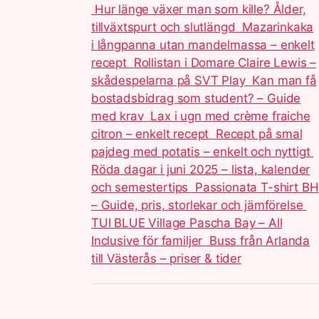
Hur länge växer man som kille? Ålder,
tillväxtspurt och slutlängd
Mazarinkaka
i långpanna utan mandelmassa – enkelt
recept
Rollistan i Domare Claire Lewis –
skådespelarna på SVT Play
Kan man få
bostadsbidrag som student? – Guide
med krav
Lax i ugn med crème fraiche
citron – enkelt recept
Recept på smal
pajdeg med potatis – enkelt och nyttigt
Röda dagar i juni 2025 – lista, kalender
och semestertips
Passionata T-shirt BH
– Guide, pris, storlekar och jämförelse
TUI BLUE Village Pascha Bay – All
Inclusive för familjer
Buss från Arlanda
till Västerås – priser & tider