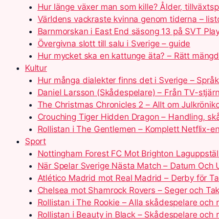
Hur länge växer man som kille? Ålder, tillväxts
Världens vackraste kvinna genom tiderna – list
Barnmorskan i East End säsong 13 på SVT Play
Övergivna slott till salu i Sverige – guide
Hur mycket ska en kattunge äta? – Rätt mäng
Kultur
Hur många dialekter finns det i Sverige – Språ
Daniel Larsson (Skådespelare) – Från TV-stjärna
The Christmas Chronicles 2 – Allt om Julkrönik
Crouching Tiger Hidden Dragon – Handling, sk
Rollistan i The Gentlemen – Komplett Netflix-
Sport
Nottingham Forest FC Mot Brighton Laguppställ
När Spelar Sverige Nästa Match – Datum Och U
Atlético Madrid mot Real Madrid – Derby för T
Chelsea mot Shamrock Rovers – Seger och Tak
Rollistan i The Rookie – Alla skådespelare och r
Rollistan i Beauty in Black – Skådespelare och 