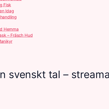
g Fisk
en Idag
ehandling
ård Hemma
ask – Fräsch Hud
Manikyr
n svenskt tal – stream