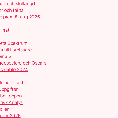
purt och slutlängd
or och fakta
: premiär aug 2025
d mat
kets Spektrum
 till Föreläsare
orna 2
ådespelare och Oscars
ensemble 2024
ning – Taktik
ppgifter
abelltoppen
tisk Analys
oller
roller 2025