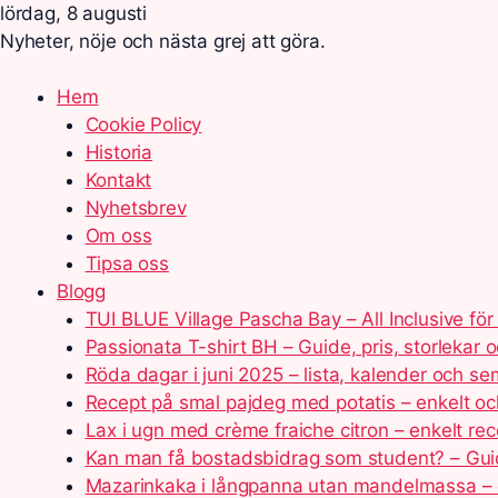
lördag, 8 augusti
Nyheter, nöje och nästa grej att göra.
Hem
Cookie Policy
Historia
Kontakt
Nyhetsbrev
Om oss
Tipsa oss
Blogg
TUI BLUE Village Pascha Bay – All Inclusive för 
Passionata T-shirt BH – Guide, pris, storlekar 
Röda dagar i juni 2025 – lista, kalender och se
Recept på smal pajdeg med potatis – enkelt och
Lax i ugn med crème fraiche citron – enkelt rec
Kan man få bostadsbidrag som student? – Gu
Mazarinkaka i långpanna utan mandelmassa – 