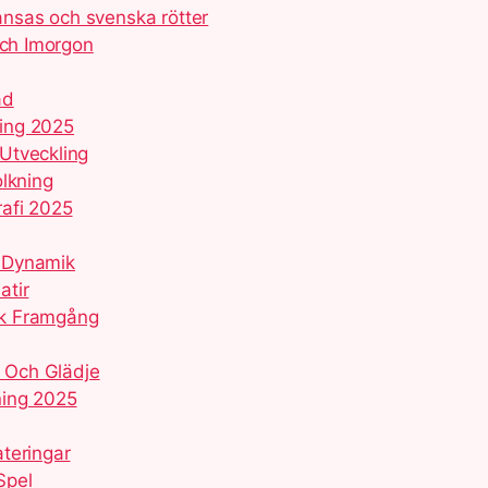
kansas och svenska rötter
och Imorgon
åd
ring 2025
Utveckling
olkning
rafi 2025
d Dynamik
atir
sk Framgång
l Och Glädje
ning 2025
teringar
Spel