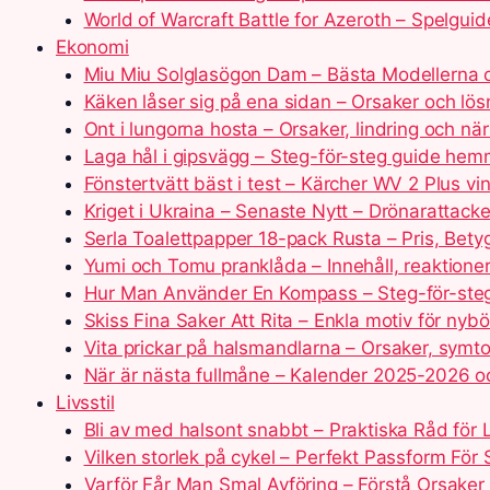
World of Warcraft Battle for Azeroth – Spelguid
Ekonomi
Miu Miu Solglasögon Dam – Bästa Modellerna 
Käken låser sig på ena sidan – Orsaker och lös
Ont i lungorna hosta – Orsaker, lindring och nä
Laga hål i gipsvägg – Steg-för-steg guide he
Fönstertvätt bäst i test – Kärcher WV 2 Plus v
Kriget i Ukraina – Senaste Nytt – Drönarattack
Serla Toalettpapper 18-pack Rusta – Pris, Bety
Yumi och Tomu pranklåda – Innehåll, reaktioner
Hur Man Använder En Kompass – Steg-för-steg
Skiss Fina Saker Att Rita – Enkla motiv för nybö
Vita prickar på halsmandlarna – Orsaker, sym
När är nästa fullmåne – Kalender 2025-2026 
Livsstil
Bli av med halsont snabbt – Praktiska Råd för 
Vilken storlek på cykel – Perfekt Passform För
Varför Får Man Smal Avföring – Förstå Orsaker