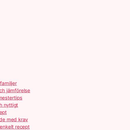
familjer
och jämförelse
mestertips
 nyttigt
ept
ide med krav
enkelt recept