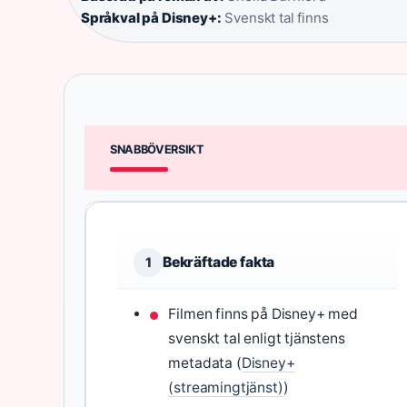
Språkval på Disney+:
Svenskt tal finns
SNABBÖVERSIKT
Bekräftade fakta
1
Filmen finns på Disney+ med
svenskt tal enligt tjänstens
metadata (
Disney+
(streamingtjänst)
)