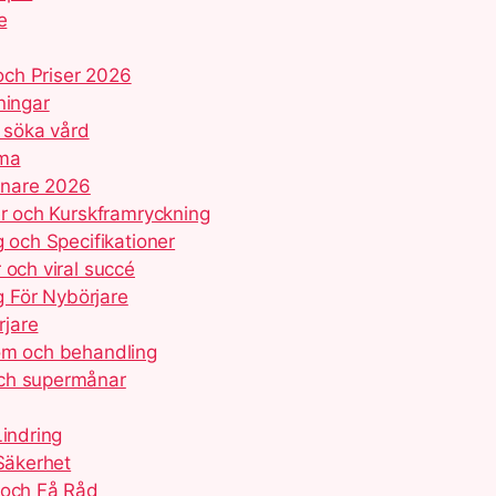
e
och Priser 2026
ningar
r söka vård
mma
innare 2026
er och Kurskframryckning
g och Specifikationer
 och viral succé
 För Nybörjare
rjare
tom och behandling
och supermånar
Lindring
 Säkerhet
 och Få Råd