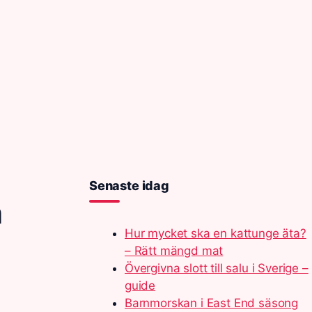
Senaste idag
a
Hur mycket ska en kattunge äta?
– Rätt mängd mat
Övergivna slott till salu i Sverige –
guide
Barnmorskan i East End säsong