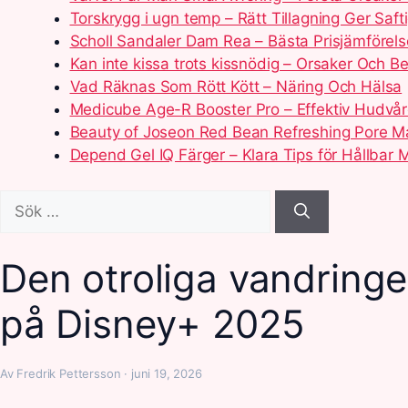
Torskrygg i ugn temp – Rätt Tillagning Ger Safti
Scholl Sandaler Dam Rea – Bästa Prisjämförels
Kan inte kissa trots kissnödig – Orsaker Och B
Vad Räknas Som Rött Kött – Näring Och Hälsa
Medicube Age-R Booster Pro – Effektiv Hudv
Beauty of Joseon Red Bean Refreshing Pore M
Depend Gel IQ Färger – Klara Tips för Hållbar 
Sök
efter:
Den otroliga vandringe
på Disney+ 2025
Av Fredrik Pettersson · juni 19, 2026