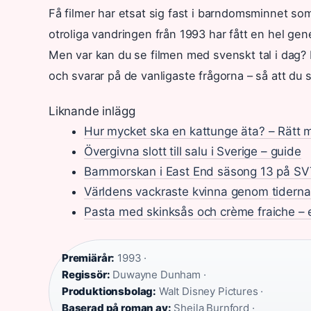
Få filmer har etsat sig fast i barndomsminnet 
otroliga vandringen från 1993 har fått en hel ge
Men var kan du se filmen med svenskt tal i dag? 
och svarar på de vanligaste frågorna – så att du sl
Liknande inlägg
Hur mycket ska en kattunge äta? – Rätt
Övergivna slott till salu i Sverige – guide
Barnmorskan i East End säsong 13 på SV
Världens vackraste kvinna genom tiderna –
Pasta med skinksås och crème fraiche – 
Premiärår:
1993 ·
Regissör:
Duwayne Dunham ·
Produktionsbolag:
Walt Disney Pictures ·
Baserad på roman av:
Sheila Burnford ·