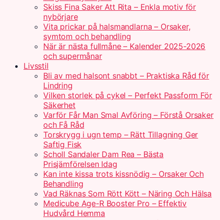
Skiss Fina Saker Att Rita – Enkla motiv för
nybörjare
Vita prickar på halsmandlarna – Orsaker,
symtom och behandling
När är nästa fullmåne – Kalender 2025-2026
och supermånar
Livsstil
Bli av med halsont snabbt – Praktiska Råd för
Lindring
Vilken storlek på cykel – Perfekt Passform För
Säkerhet
Varför Får Man Smal Avföring – Förstå Orsaker
och Få Råd
Torskrygg i ugn temp – Rätt Tillagning Ger
Saftig Fisk
Scholl Sandaler Dam Rea – Bästa
Prisjämförelsen Idag
Kan inte kissa trots kissnödig – Orsaker Och
Behandling
Vad Räknas Som Rött Kött – Näring Och Hälsa
Medicube Age-R Booster Pro – Effektiv
Hudvård Hemma