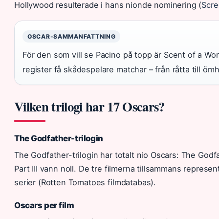
Hollywood resulterade i hans nionde nominering (
Scre
OSCAR-SAMMANFATTNING
För den som vill se Pacino på topp är Scent of a Wom
register få skådespelare matchar – från råtta till öm
Vilken trilogi har 17 Oscars?
The Godfather-trilogin
The Godfather-trilogin har totalt nio Oscars: The Godfa
Part III vann noll. De tre filmerna tillsammans represe
serier (Rotten Tomatoes filmdatabas).
Oscars per film