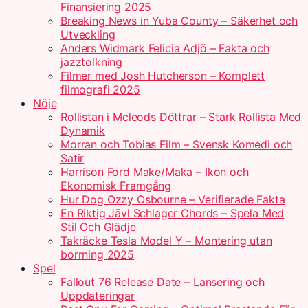
Finansiering 2025
Breaking News in Yuba County – Säkerhet och
Utveckling
Anders Widmark Felicia Adjö – Fakta och
jazztolkning
Filmer med Josh Hutcherson – Komplett
filmografi 2025
Nöje
Rollistan i Mcleods Döttrar – Stark Rollista Med
Dynamik
Morran och Tobias Film – Svensk Komedi och
Satir
Harrison Ford Make/Maka – Ikon och
Ekonomisk Framgång
Hur Dog Ozzy Osbourne – Verifierade Fakta
En Riktig Jävl Schlager Chords – Spela Med
Stil Och Glädje
Takräcke Tesla Model Y – Montering utan
borrning 2025
Spel
Fallout 76 Release Date – Lansering och
Uppdateringar