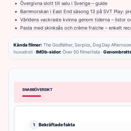
Övergivna slott till salu i Sverige – guide
Barnmorskan i East End säsong 13 på SVT Play: p
Världens vackraste kvinna genom tiderna – listor o
Pasta med skinksås och crème fraiche – enkelt rec
Kända filmer:
The Godfather, Serpico, Dog Day Afternoon
huvudroll ·
IMDb-sidor:
Över 50 filmerlista ·
Genombrotts
SNABBÖVERSIKT
Bekräftade fakta
1