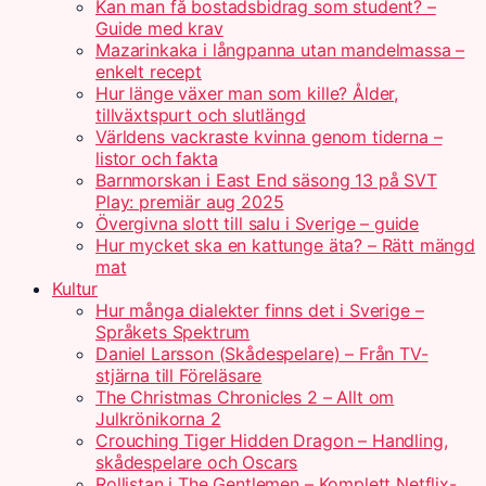
Kan man få bostadsbidrag som student? –
Guide med krav
Mazarinkaka i långpanna utan mandelmassa –
enkelt recept
Hur länge växer man som kille? Ålder,
tillväxtspurt och slutlängd
Världens vackraste kvinna genom tiderna –
listor och fakta
Barnmorskan i East End säsong 13 på SVT
Play: premiär aug 2025
Övergivna slott till salu i Sverige – guide
Hur mycket ska en kattunge äta? – Rätt mängd
mat
Kultur
Hur många dialekter finns det i Sverige –
Språkets Spektrum
Daniel Larsson (Skådespelare) – Från TV-
stjärna till Föreläsare
The Christmas Chronicles 2 – Allt om
Julkrönikorna 2
Crouching Tiger Hidden Dragon – Handling,
skådespelare och Oscars
Rollistan i The Gentlemen – Komplett Netflix-