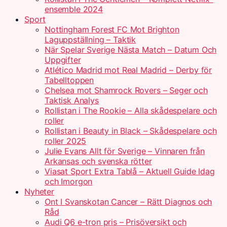
ensemble 2024
Sport
Nottingham Forest FC Mot Brighton
Laguppställning – Taktik
När Spelar Sverige Nästa Match – Datum Och
Uppgifter
Atlético Madrid mot Real Madrid – Derby för
Tabelltoppen
Chelsea mot Shamrock Rovers – Seger och
Taktisk Analys
Rollistan i The Rookie – Alla skådespelare och
roller
Rollistan i Beauty in Black – Skådespelare och
roller 2025
Julie Evans Allt för Sverige – Vinnaren från
Arkansas och svenska rötter
Viasat Sport Extra Tablå – Aktuell Guide Idag
och Imorgon
Nyheter
Ont I Svanskotan Cancer – Rätt Diagnos och
Råd
Audi Q6 e-tron pris – Prisöversikt och