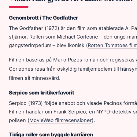
Genombrott i The Godfather
The Godfather (1972) är den film som etablerade Al P
stjärnor. Rollen som Michael Corleone – den unge mann
gangsterimperium – blev ikonisk (
Rotten Tomatoes fil
Filmen baseras på Mario Puzos roman och regisseras 
Corleones resa från oskyldig familjemedlem till hänsy
filmen så minnesvärd.
Serpico som kritikerfavorit
Serpico (1973) följde snabbt och visade Pacinos förmåg
Filmen handlar om Frank Serpico, en NYPD-detektiv 
polisen (
MovieWeb filmrecensioner
).
Tidiga roller som byggde karriären