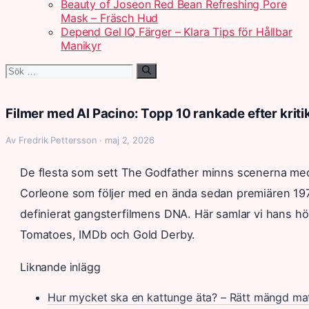
Beauty of Joseon Red Bean Refreshing Pore
Mask – Fräsch Hud
Depend Gel IQ Färger – Klara Tips för Hållbar
Manikyr
Sök
efter:
Filmer med Al Pacino: Topp 10 rankade efter kriti
Av Fredrik Pettersson · maj 2, 2026
De flesta som sett The Godfather minns scenerna med
Corleone som följer med en ända sedan premiären 1972
definierat gangsterfilmens DNA. Här samlar vi hans hög
Tomatoes, IMDb och Gold Derby.
Liknande inlägg
Hur mycket ska en kattunge äta? – Rätt mängd ma