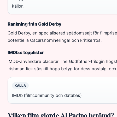
källor.
Rankning från Gold Derby
Gold Derby, en specialiserad spådomssajt för filmpriser
potentiella Oscarsnomineringar och kritikerros.
IMDb:s topplistor
IMDb-användare placerar The Godfather-trilogin högst,
Irishman fick särskilt höga betyg för dess nostalgi oc
KÄLLA
IMDb (filmcommunity och databas)
Vilken film gjorde Al Pacino berömd?