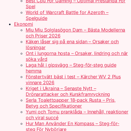
Best Cpu For Gaming – Optimal Prestanda För
Spel
World of Warcraft Battle for Azeroth –
Spelguide
Ekonomi
Miu Miu Solglasögon Dam – Bästa Modellerna
och Priser 2026
Käken låser sig på ena sidan – Orsaker och
lösningar
Ont i lungorna hosta – Orsaker, lindring och när
söka vård
Laga hål i gipsvägg – Steg-för-steg guide
hemma
Fönstertvätt bäst i test – Kärcher WV 2 Plus
vinnare 2026
Kriget i Ukraina – Senaste Nytt –
Drönarattacker och Kurskframryckning
Serla Toalettpapper 18-pack Rusta – Pris,
Betyg och Specifikationer
Yumi och Tomu pranklåda – Innehåll, reaktioner
och viral succé
Hur Man Använder En Kompass – Steg-för-
steg För Nybörjare