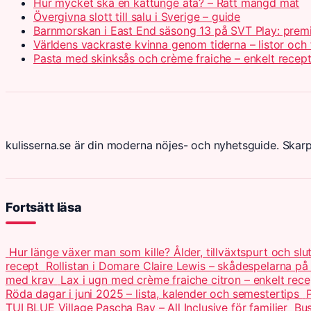
Hur mycket ska en kattunge äta? – Rätt mängd mat
Övergivna slott till salu i Sverige – guide
Barnmorskan i East End säsong 13 på SVT Play: prem
Världens vackraste kvinna genom tiderna – listor och 
Pasta med skinksås och crème fraiche – enkelt recep
kulisserna.se är din moderna nöjes- och nyhetsguide. Skar
Fortsätt läsa
Hur länge växer man som kille? Ålder, tillväxtspurt och slu
recept
Rollistan i Domare Claire Lewis – skådespelarna på
med krav
Lax i ugn med crème fraiche citron – enkelt rece
Röda dagar i juni 2025 – lista, kalender och semestertips
P
TUI BLUE Village Pascha Bay – All Inclusive för familjer
Bus