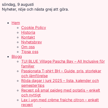
söndag, 9 augusti
Nyheter, nöje och nästa grej att göra.
Hem
Cookie Policy
Historia
Kontakt
Nyhetsbrev
Om oss
Tipsa oss
Blogg
TUI BLUE Village Pascha Bay – All Inclusive för
familjer
Passionata T-shirt BH – Guide, pris, storlekar
och jämförelse
Röda dagar i juni 2025 – lista, kalender och
semestertips
Recept på smal pajdeg med potatis – enkelt
och nyttigt
Lax i ugn med crème fraiche citron – enkelt
recept