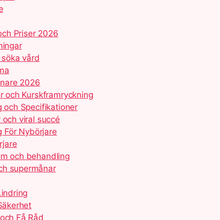
e
och Priser 2026
ningar
r söka vård
mma
innare 2026
er och Kurskframryckning
g och Specifikationer
 och viral succé
 För Nybörjare
rjare
tom och behandling
och supermånar
Lindring
 Säkerhet
 och Få Råd