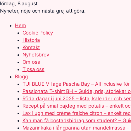
lördag, 8 augusti
Nyheter, nöje och nästa grej att göra.
Hem
Cookie Policy
Historia
Kontakt
Nyhetsbrev
Om oss
Tipsa oss
Blogg
TUI BLUE Village Pascha Bay – All Inclusive för 
Passionata T-shirt BH – Guide, pris, storlekar 
Röda dagar i juni 2025 – lista, kalender och se
Recept på smal pajdeg med potatis – enkelt och
Lax i ugn med crème fraiche citron – enkelt rec
Kan man få bostadsbidrag som student? – Gu
Mazarinkaka i långpanna utan mandelmassa – 