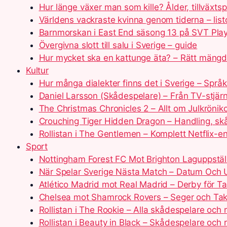
Hur länge växer man som kille? Ålder, tillväxts
Världens vackraste kvinna genom tiderna – list
Barnmorskan i East End säsong 13 på SVT Play
Övergivna slott till salu i Sverige – guide
Hur mycket ska en kattunge äta? – Rätt mäng
Kultur
Hur många dialekter finns det i Sverige – Språ
Daniel Larsson (Skådespelare) – Från TV-stjärna
The Christmas Chronicles 2 – Allt om Julkrönik
Crouching Tiger Hidden Dragon – Handling, sk
Rollistan i The Gentlemen – Komplett Netflix-
Sport
Nottingham Forest FC Mot Brighton Laguppställ
När Spelar Sverige Nästa Match – Datum Och U
Atlético Madrid mot Real Madrid – Derby för T
Chelsea mot Shamrock Rovers – Seger och Tak
Rollistan i The Rookie – Alla skådespelare och r
Rollistan i Beauty in Black – Skådespelare och 