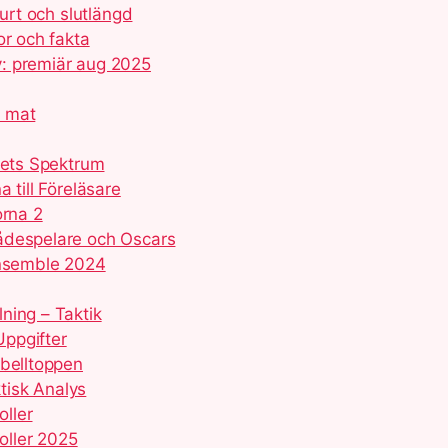
purt och slutlängd
or och fakta
: premiär aug 2025
d mat
kets Spektrum
 till Föreläsare
orna 2
ådespelare och Oscars
ensemble 2024
ning – Taktik
ppgifter
abelltoppen
tisk Analys
oller
roller 2025