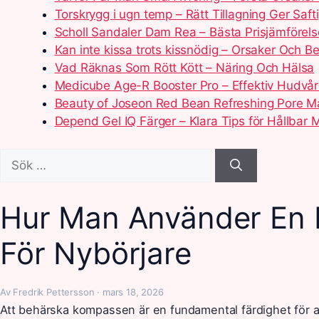
Torskrygg i ugn temp – Rätt Tillagning Ger Safti
Scholl Sandaler Dam Rea – Bästa Prisjämförels
Kan inte kissa trots kissnödig – Orsaker Och B
Vad Räknas Som Rött Kött – Näring Och Hälsa
Medicube Age-R Booster Pro – Effektiv Hudv
Beauty of Joseon Red Bean Refreshing Pore M
Depend Gel IQ Färger – Klara Tips för Hållbar 
Sök
efter:
Hur Man Använder En 
För Nybörjare
Av Fredrik Pettersson · mars 18, 2026
Att behärska kompassen är en fundamental färdighet för alla