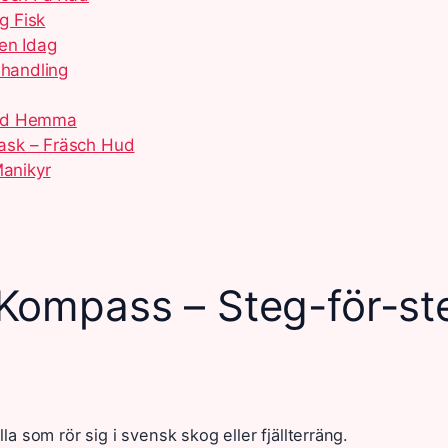
g Fisk
en Idag
ehandling
ård Hemma
ask – Fräsch Hud
Manikyr
Kompass – Steg-för-st
 som rör sig i svensk skog eller fjällterräng.