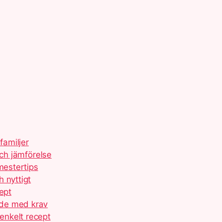
familjer
och jämförelse
mestertips
 nyttigt
ept
ide med krav
enkelt recept