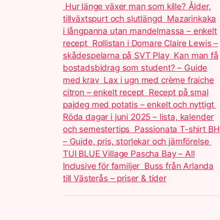
Hur länge växer man som kille? Ålder,
tillväxtspurt och slutlängd
Mazarinkaka
i långpanna utan mandelmassa – enkelt
recept
Rollistan i Domare Claire Lewis –
skådespelarna på SVT Play
Kan man få
bostadsbidrag som student? – Guide
med krav
Lax i ugn med crème fraiche
citron – enkelt recept
Recept på smal
pajdeg med potatis – enkelt och nyttigt
Röda dagar i juni 2025 – lista, kalender
och semestertips
Passionata T-shirt BH
– Guide, pris, storlekar och jämförelse
TUI BLUE Village Pascha Bay – All
Inclusive för familjer
Buss från Arlanda
till Västerås – priser & tider