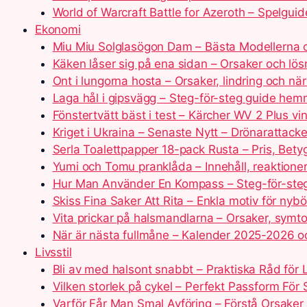
World of Warcraft Battle for Azeroth – Spelguid
Ekonomi
Miu Miu Solglasögon Dam – Bästa Modellerna 
Käken låser sig på ena sidan – Orsaker och lös
Ont i lungorna hosta – Orsaker, lindring och nä
Laga hål i gipsvägg – Steg-för-steg guide he
Fönstertvätt bäst i test – Kärcher WV 2 Plus v
Kriget i Ukraina – Senaste Nytt – Drönarattack
Serla Toalettpapper 18-pack Rusta – Pris, Bety
Yumi och Tomu pranklåda – Innehåll, reaktioner
Hur Man Använder En Kompass – Steg-för-steg
Skiss Fina Saker Att Rita – Enkla motiv för nybö
Vita prickar på halsmandlarna – Orsaker, sym
När är nästa fullmåne – Kalender 2025-2026 
Livsstil
Bli av med halsont snabbt – Praktiska Råd för 
Vilken storlek på cykel – Perfekt Passform För
Varför Får Man Smal Avföring – Förstå Orsaker