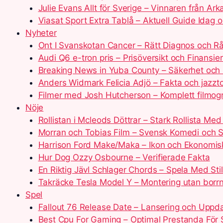
Julie Evans Allt för Sverige – Vinnaren från Ar
Viasat Sport Extra Tablå – Aktuell Guide Idag 
Nyheter
Ont I Svanskotan Cancer – Rätt Diagnos och R
Audi Q6 e-tron pris – Prisöversikt och Finansie
Breaking News in Yuba County – Säkerhet och 
Anders Widmark Felicia Adjö – Fakta och jazzt
Filmer med Josh Hutcherson – Komplett filmog
Nöje
Rollistan i Mcleods Döttrar – Stark Rollista Me
Morran och Tobias Film – Svensk Komedi och S
Harrison Ford Make/Maka – Ikon och Ekonomi
Hur Dog Ozzy Osbourne – Verifierade Fakta
En Riktig Jävl Schlager Chords – Spela Med Sti
Takräcke Tesla Model Y – Montering utan borr
Spel
Fallout 76 Release Date – Lansering och Uppda
Best Cpu For Gaming – Optimal Prestanda För 