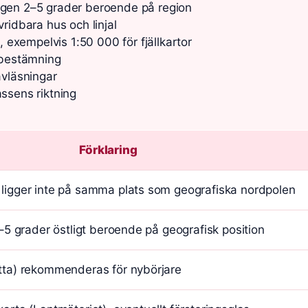
anligen 2–5 grader beroende på region
ridbara hus och linjal
exempelvis 1:50 000 för fjällkartor
gsbestämning
avläsningar
ssens riktning
Förklaring
ligger inte på samma plats som geografiska nordpolen
2–5 grader östligt beroende på geografisk position
tta) rekommenderas för nybörjare