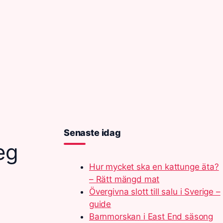
Senaste idag
eg
Hur mycket ska en kattunge äta?
– Rätt mängd mat
Övergivna slott till salu i Sverige –
guide
Barnmorskan i East End säsong