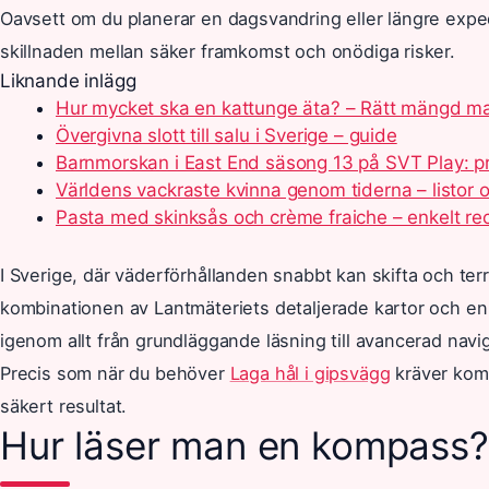
Oavsett om du planerar en dagsvandring eller längre expe
skillnaden mellan säker framkomst och onödiga risker.
Liknande inlägg
Hur mycket ska en kattunge äta? – Rätt mängd m
Övergivna slott till salu i Sverige – guide
Barnmorskan i East End säsong 13 på SVT Play: p
Världens vackraste kvinna genom tiderna – listor 
Pasta med skinksås och crème fraiche – enkelt re
I Sverige, där väderförhållanden snabbt kan skifta och terrän
kombinationen av Lantmäteriets detaljerade kartor och en
igenom allt från grundläggande läsning till avancerad navi
Precis som när du behöver
Laga hål i gipsvägg
kräver komp
säkert resultat.
Hur läser man en kompass?