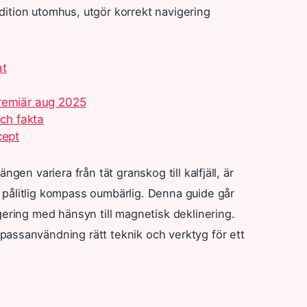
dition utomhus, utgör korrekt navigering
at
remiär aug 2025
och fakta
cept
gen variera från tät granskog till kalfjäll, är
 pålitlig kompass oumbärlig. Denna guide går
gering med hänsyn till magnetisk deklinering.
assanvändning rätt teknik och verktyg för ett