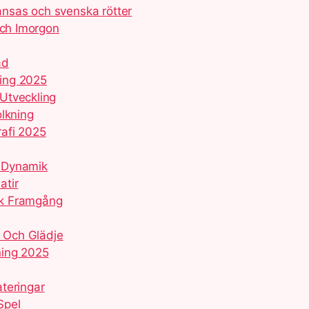
kansas och svenska rötter
och Imorgon
åd
ring 2025
Utveckling
olkning
rafi 2025
d Dynamik
atir
sk Framgång
l Och Glädje
ning 2025
teringar
Spel