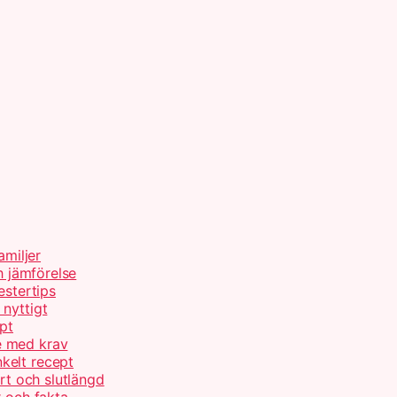
amiljer
h jämförelse
estertips
nyttigt
pt
e med krav
kelt recept
urt och slutlängd