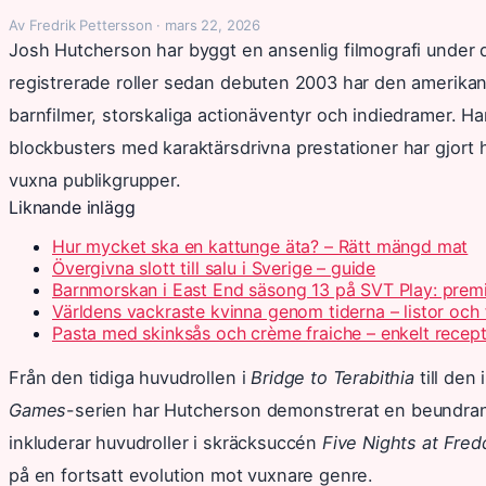
Av Fredrik Pettersson · mars 22, 2026
Josh Hutcherson har byggt en ansenlig filmografi under d
registrerade roller sedan debuten 2003 har den amerika
barnfilmer, storskaliga actionäventyr och indiedramer. H
blockbusters med karaktärsdrivna prestationer har gjort h
vuxna publikgrupper.
Liknande inlägg
Hur mycket ska en kattunge äta? – Rätt mängd mat
Övergivna slott till salu i Sverige – guide
Barnmorskan i East End säsong 13 på SVT Play: prem
Världens vackraste kvinna genom tiderna – listor och 
Pasta med skinksås och crème fraiche – enkelt recep
Från den tidiga huvudrollen i
Bridge to Terabithia
till den
Games
-serien har Hutcherson demonstrerat en beundra
inkluderar huvudroller i skräcksuccén
Five Nights at Fred
på en fortsatt evolution mot vuxnare genre.