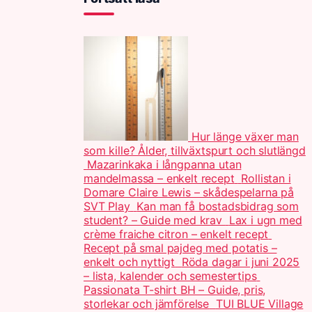
Hur länge växer man
som kille? Ålder, tillväxtspurt och slutlängd
Mazarinkaka i långpanna utan
mandelmassa – enkelt recept
Rollistan i
Domare Claire Lewis – skådespelarna på
SVT Play
Kan man få bostadsbidrag som
student? – Guide med krav
Lax i ugn med
crème fraiche citron – enkelt recept
Recept på smal pajdeg med potatis –
enkelt och nyttigt
Röda dagar i juni 2025
– lista, kalender och semestertips
Passionata T-shirt BH – Guide, pris,
storlekar och jämförelse
TUI BLUE Village