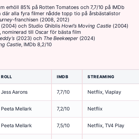
om erhöll 85% på Rotten Tomatoes och 7,7/10 på IMDb
n där alla fyra filmer nådde topp tio på årsbästalistor
urney
-franchisen (2008, 2012)
(2004) och Studio Ghiblis
Howl’s Moving Castle
(2004)
 nominerad till Oscar för bästa film
reddy’s
(2023) och
The Beekeeper
(2024)
ng Castle
, IMDb 8,2/10
ROLL
IMDB
STREAMING
Jess Aarons
7,7/10
Netflix, Viaplay
Peeta Mellark
7,2/10
Netflix
Peeta Mellark
7,5/10
Netflix, TV4 Play