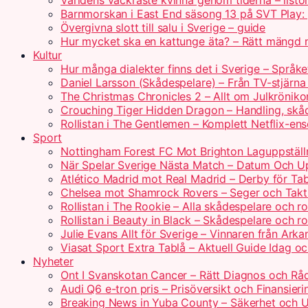
Världens vackraste kvinna genom tiderna – listo
Barnmorskan i East End säsong 13 på SVT Play:
Övergivna slott till salu i Sverige – guide
Hur mycket ska en kattunge äta? – Rätt mängd 
Kultur
Hur många dialekter finns det i Sverige – Språk
Daniel Larsson (Skådespelare) – Från TV-stjärna t
The Christmas Chronicles 2 – Allt om Julkröniko
Crouching Tiger Hidden Dragon – Handling, skå
Rollistan i The Gentlemen – Komplett Netflix-e
Sport
Nottingham Forest FC Mot Brighton Laguppställn
När Spelar Sverige Nästa Match – Datum Och Up
Atlético Madrid mot Real Madrid – Derby för Ta
Chelsea mot Shamrock Rovers – Seger och Takt
Rollistan i The Rookie – Alla skådespelare och ro
Rollistan i Beauty in Black – Skådespelare och r
Julie Evans Allt för Sverige – Vinnaren från Ark
Viasat Sport Extra Tablå – Aktuell Guide Idag o
Nyheter
Ont I Svanskotan Cancer – Rätt Diagnos och Rå
Audi Q6 e-tron pris – Prisöversikt och Finansier
Breaking News in Yuba County – Säkerhet och U