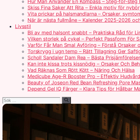
Hur Man Använder En Kompass – Steg-för-steg 
Skiss Fina Saker Att Rita – Enkla motiv för nybör
Vita prickar på halsmandlarna – Orsaker, symto
När är nästa fullmåne – Kalender 2025-2026 oc
Livsstil
Bli av med halsont snabbt – Praktiska Råd för Li
Vilken storlek på cykel – Perfekt Passform För 
Varför Får Man Smal Avföring – Förstå Orsaker 
Torskrygg i ugn temp – Rätt Tillagning Ger Safti
Scholl Sandaler Dam Rea – Bästa Prisjämförelse
Kan inte kissa trots kissnödig – Orsaker Och Be
Vad Räknas Som Rött Kött – Näring Och Hälsa
Medicube Age-R Booster Pro – Effektiv Hudvå
Beauty of Joseon Red Bean Refreshing Pore Ma
Depend Gel IQ Färger – Klara Tips för Hållbar M
Sök
efter: