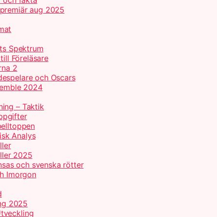
r och fakta
 premiär aug 2025
mat
ets Spektrum
ill Föreläsare
rna 2
despelare och Oscars
nsemble 2024
ing – Taktik
pgifter
belltoppen
isk Analys
ller
oller 2025
ansas och svenska rötter
ch Imorgon
d
ing 2025
tveckling