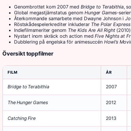
Genombrottet kom 2007 med
Bridge to Terabithia
, s
Global megastjärnstatus genom
Hunger Games
-serie
Återkommande samarbete med Dwayne Johnson i
Jo
Röstskådespelerkrediter inkluderar
The Polar Express
Indiefilmsmeriter genom
The Kids Are All Right
(2010),
Nystart inom skräck och action med
Five Nights at F
Dubblering på engelska för animesuccén
Howl’s Movi
Översikt toppfilmer
FILM
ÅR
Bridge to Terabithia
2007
The Hunger Games
2012
Catching Fire
2013