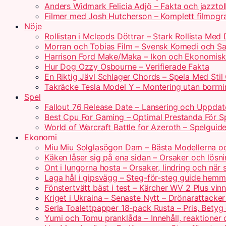
Anders Widmark Felicia Adjö – Fakta och jazzto
Filmer med Josh Hutcherson – Komplett filmogr
Nöje
Rollistan i Mcleods Döttrar – Stark Rollista Me
Morran och Tobias Film – Svensk Komedi och Sa
Harrison Ford Make/Maka – Ikon och Ekonomis
Hur Dog Ozzy Osbourne – Verifierade Fakta
En Riktig Jävl Schlager Chords – Spela Med Stil
Takräcke Tesla Model Y – Montering utan borrn
Spel
Fallout 76 Release Date – Lansering och Uppdat
Best Cpu For Gaming – Optimal Prestanda För S
World of Warcraft Battle for Azeroth – Spelguid
Ekonomi
Miu Miu Solglasögon Dam – Bästa Modellerna oc
Käken låser sig på ena sidan – Orsaker och lösn
Ont i lungorna hosta – Orsaker, lindring och när
Laga hål i gipsvägg – Steg-för-steg guide hem
Fönstertvätt bäst i test – Kärcher WV 2 Plus vi
Kriget i Ukraina – Senaste Nytt – Drönarattacke
Serla Toalettpapper 18-pack Rusta – Pris, Betyg
Yumi och Tomu pranklåda – Innehåll, reaktioner 