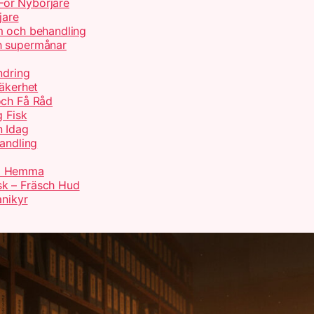
För Nybörjare
jare
m och behandling
h supermånar
ndring
Säkerhet
och Få Råd
g Fisk
n Idag
handling
rd Hemma
sk – Fräsch Hud
anikyr