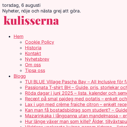
torsdag, 6 augusti
Nyheter, nöje och nästa grej att göra.
Hem
Cookie Policy
Historia
Kontakt
Nyhetsbrev
Om oss
Tipsa oss
Blogg
TUI BLUE Village Pascha Bay – All Inclusive för f
Passionata T-shirt BH – Guide, pris, storlekar oc
Röda dagar i juni 2025 – lista, kalender och sem
Recept på smal pajdeg med potatis – enkelt och 
Lax i ugn med crème fraiche citron – enkelt rece
Kan man få bostadsbidrag som student? – Guid
Mazarinkaka i långpanna utan mandelmassa – en
Hur länge växer man som kille? Ålder, tillväxtsp