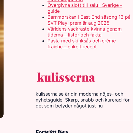
Övergivna slott till salu i Sverige –
guide
Barnmorskan i East End säsong 13 på
SVT Play: premiär aug 2025
Världens vackraste kvinna genom
tiderna – listor och fakta
Pasta med skinksås och crème
fraiche – enkelt recept
kulisserna.se är din moderna nöjes- och
nyhetsguide. Skarp, snabb och kurerad för
det som betyder något just nu.
Fortsätt läsa