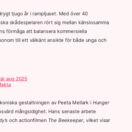
rygt tjugo år i rampljuset. Med över 40
nska skådespelaren rört sig mellan känslosamma
ans förmåga att balansera kommersiella
onom till ett välkänt ansikte för både unga och
iär aug 2025
fakta
t
 ikoniska gestaltningen av Peeta Mellark i
Hunger
nsvärd mångsidighet. Hans senaste arbete
dy’s
och actionfilmen
The Beekeeper
, vilket visar