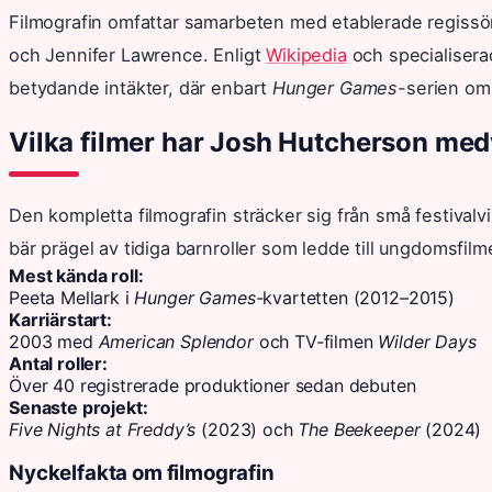
Filmografin omfattar samarbeten med etablerade regis
och Jennifer Lawrence. Enligt
Wikipedia
och specialisera
betydande intäkter, där enbart
Hunger Games
-serien oms
Vilka filmer har Josh Hutcherson med
Den kompletta filmografin sträcker sig från små festivalvi
bär prägel av tidiga barnroller som ledde till ungdomsfilm
Mest kända roll:
Peeta Mellark i
Hunger Games
-kvartetten (2012–2015)
Karriärstart:
2003 med
American Splendor
och TV-filmen
Wilder Days
Antal roller:
Över 40 registrerade produktioner sedan debuten
Senaste projekt:
Five Nights at Freddy’s
(2023) och
The Beekeeper
(2024)
Nyckelfakta om filmografin