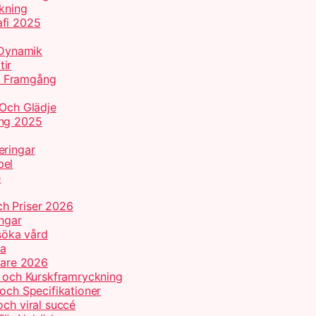
lkning
afi 2025
d Dynamik
tir
k Framgång
 Och Glädje
ing 2025
eringar
pel
e
h Priser 2026
ingar
 söka vård
ma
nnare 2026
r och Kurskframryckning
 och Specifikationer
och viral succé