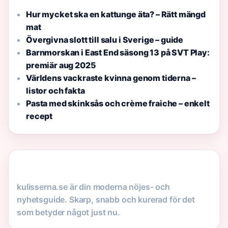
Hur mycket ska en kattunge äta? – Rätt mängd
mat
Övergivna slott till salu i Sverige – guide
Barnmorskan i East End säsong 13 på SVT Play:
premiär aug 2025
Världens vackraste kvinna genom tiderna –
listor och fakta
Pasta med skinksås och crème fraiche – enkelt
recept
kulisserna.se är din moderna nöjes- och
nyhetsguide. Skarp, snabb och kurerad för det
som betyder något just nu.