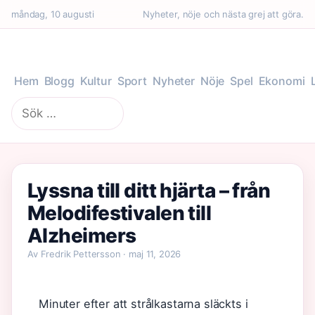
måndag, 10 augusti
Nyheter, nöje och nästa grej att göra.
Hem
Blogg
Kultur
Sport
Nyheter
Nöje
Spel
Ekonomi
Sök
efter:
Lyssna till ditt hjärta – från
Melodifestivalen till
Alzheimers
Av Fredrik Pettersson · maj 11, 2026
Minuter efter att strålkastarna släckts i