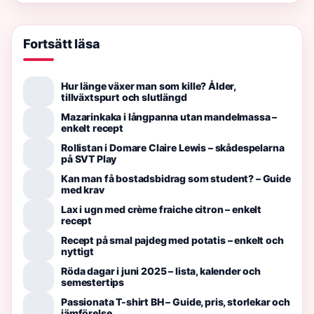
Fortsätt läsa
Hur länge växer man som kille? Ålder,
tillväxtspurt och slutlängd
Mazarinkaka i långpanna utan mandelmassa –
enkelt recept
Rollistan i Domare Claire Lewis – skådespelarna
på SVT Play
Kan man få bostadsbidrag som student? – Guide
med krav
Lax i ugn med crème fraiche citron – enkelt
recept
Recept på smal pajdeg med potatis – enkelt och
nyttigt
Röda dagar i juni 2025 – lista, kalender och
semestertips
Passionata T-shirt BH – Guide, pris, storlekar och
jämförelse