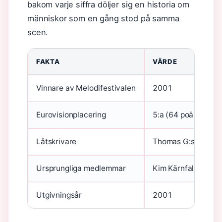
bakom varje siffra döljer sig en historia om
människor som en gång stod på samma
scen.
FAKTA
VÄRDE
Vinnare av Melodifestivalen
2001
Eurovisionplacering
5:a (64 poäng)
Låtskrivare
Thomas G:son och 
Ursprungliga medlemmar
Kim Kärnfalk, Nina 
Utgivningsår
2001