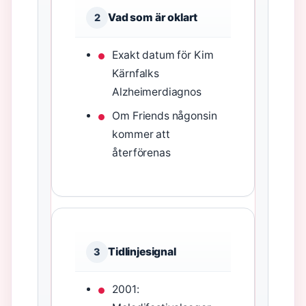
Vad som är oklart
2
Exakt datum för Kim
Kärnfalks
Alzheimerdiagnos
Om Friends någonsin
kommer att
återförenas
Tidlinjesignal
3
2001: