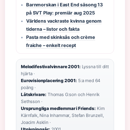
Barnmorskan i East End säsong 13
på SVT Play: premiär aug 2025
Världens vackraste kvinna genom
tiderna – listor och fakta
Pasta med skinksås och crème
fraiche – enkelt recept
Melodifestivalvinnare 2001:
Lyssna till ditt
hjärta ·
Eurovisionplacering 2001:
5:a med 64
poäng ·
Låtskrivare:
Thomas G:son och Henrik
Sethsson ·
Ursprungliga medlemmar i Friends:
Kim
Kärnfalk, Nina Inhammar, Stefan Brunzell,
Joacim Asklin ·
Utgivningsår:
2001