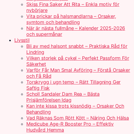
Skiss Fina Saker Att Rita – Enkla motiv för
nybörjare
Vita prickar på halsmandlarna – Orsaker,
symtom och behandling
När är nästa fullmåne – Kalender 2025-2026
och supermånar
Livsstil
Bli av med halsont snabbt – Praktiska Råd för
Lindring
Vilken storlek på cykel – Perfekt Passform För
Säkerhet
Varför Får Man Smal Avföring – Förstå Orsaker
och Få Råd
Torskrygg i ugn temp – Rätt Tillagning Ger
Saftig Fisk
Scholl Sandaler Dam Rea – Bästa
Prisjämförelsen Idag
Kan inte kissa trots kissnödig – Orsaker Och
Behandling
Vad Räknas Som Rött Kött – Näring Och Hälsa
Medicube Age-R Booster Pro – Effektiv
Hudvård Hemma