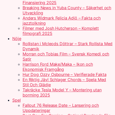
Finansiering 2025
Breaking News in Yuba County – Säkerhet och
Utveckling
Anders Widmark Felicia Adjö – Fakta och
jazztolkning
Filmer med Josh Hutcherson – Komplett
filmografi 2025
Nöje
Rollistan i Mcleods Döttrar – Stark Rollista Med
Dynamik
Morran och Tobias Film – Svensk Komedi och
Satir
Harrison Ford Make/Maka – Ikon och
Ekonomisk Framgång
Hur Dog Ozzy Osbourne – Verifierade Fakta
En Riktig Jävl Schlager Chords – Spela Med
Stil Och Glädje
Takräcke Tesla Model Y – Montering utan
borrning 2025
Spel
Fallout 76 Release Date – Lansering och
Uppdateringar