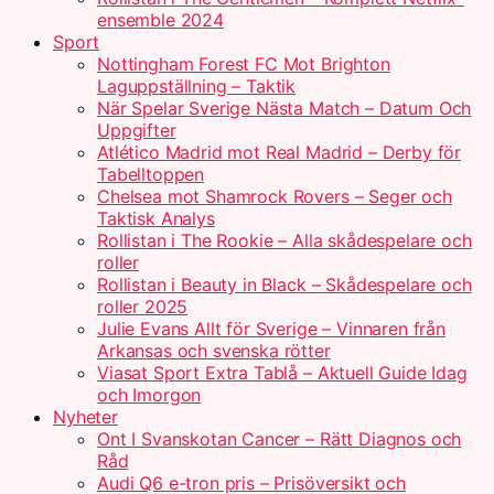
ensemble 2024
Sport
Nottingham Forest FC Mot Brighton
Laguppställning – Taktik
När Spelar Sverige Nästa Match – Datum Och
Uppgifter
Atlético Madrid mot Real Madrid – Derby för
Tabelltoppen
Chelsea mot Shamrock Rovers – Seger och
Taktisk Analys
Rollistan i The Rookie – Alla skådespelare och
roller
Rollistan i Beauty in Black – Skådespelare och
roller 2025
Julie Evans Allt för Sverige – Vinnaren från
Arkansas och svenska rötter
Viasat Sport Extra Tablå – Aktuell Guide Idag
och Imorgon
Nyheter
Ont I Svanskotan Cancer – Rätt Diagnos och
Råd
Audi Q6 e-tron pris – Prisöversikt och