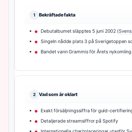
Bekräftade fakta
1
Debutalbumet släpptes 5 juni 2002 (
Svens
Singeln nådde plats 3 på Sverigetoppen 
Bandet vann Grammis för Årets nykomling
Vad som är oklart
2
Exakt försäljningssiffra för guld-certifieri
Detaljerade streamsiffror på Spotify
Internationella chartplaceringar utanför S