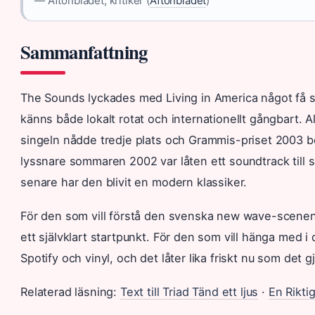
— Aftonbladet, kritiker (
Aftonbladet
)
Sammanfattning
The Sounds lyckades med Living in America något få 
känns både lokalt rotat och internationellt gångbart.
singeln nådde tredje plats och Grammis-priset 2003 b
lyssnare sommaren 2002 var låten ett soundtrack till
senare har den blivit en modern klassiker.
För den som vill förstå den svenska new wave-scenen 
ett självklart startpunkt. För den som vill hänga med i
Spotify och vinyl, och det låter lika friskt nu som det g
Relaterad läsning:
Text till Triad Tänd ett ljus
·
En Rikti