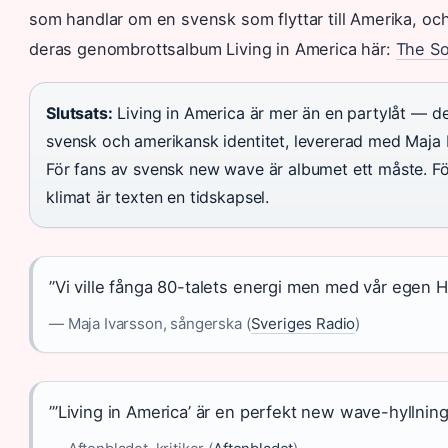
som handlar om en svensk som flyttar till Amerika, o
deras genombrottsalbum Living in America här:
The So
Slutsats:
Living in America är mer än en partylåt — det
svensk och amerikansk identitet, levererad med Maja 
För fans av svensk new wave är albumet ett måste. För 
klimat är texten en tidskapsel.
”Vi ville fånga 80-talets energi men med vår egen H
— Maja Ivarsson, sångerska (
Sveriges Radio
)
”’Living in America’ är en perfekt new wave-hyllnin