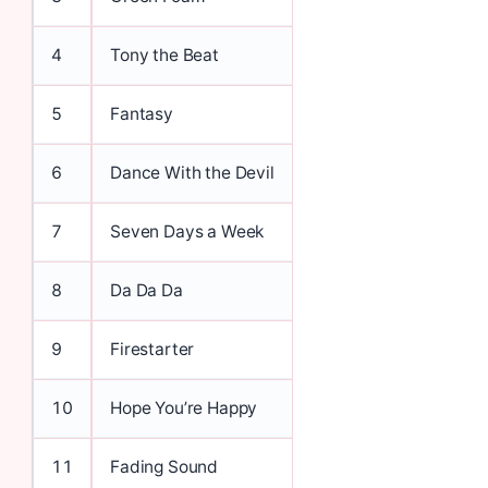
4
Tony the Beat
5
Fantasy
6
Dance With the Devil
7
Seven Days a Week
8
Da Da Da
9
Firestarter
10
Hope You’re Happy
11
Fading Sound