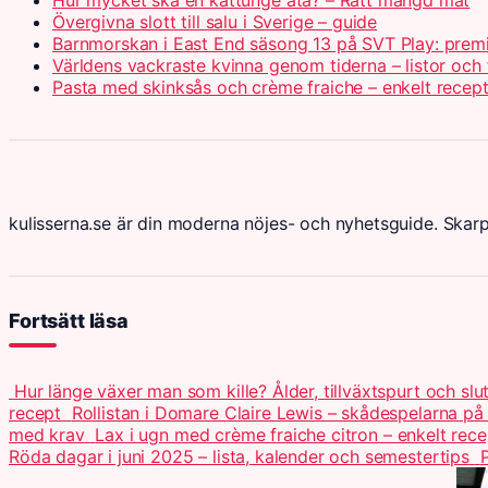
Övergivna slott till salu i Sverige – guide
Barnmorskan i East End säsong 13 på SVT Play: prem
Världens vackraste kvinna genom tiderna – listor och 
Pasta med skinksås och crème fraiche – enkelt recep
kulisserna.se är din moderna nöjes- och nyhetsguide. Skar
Fortsätt läsa
Hur länge växer man som kille? Ålder, tillväxtspurt och slu
recept
Rollistan i Domare Claire Lewis – skådespelarna på
med krav
Lax i ugn med crème fraiche citron – enkelt rece
Röda dagar i juni 2025 – lista, kalender och semestertips
P