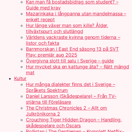
Kan man få bostadsbidrag som student? –
Guide med krav
Mazarinkaka i långpanna utan mandelmassa –
enkelt recept
Hur länge växer man som kille? Ålder,
tillväxtspurt och slutlängd
Världens vackraste kvinna genom tiderna –
listor och fakta
Barnmorskan i East End säsong 13 på SVT
Play: premiär aug 2025
Övergivna slott till salu i Sverige – guide
Hur mycket ska en kattunge äta? – Rätt mängd
mat
Kultur
Hur många dialekter finns det i Sverige –
Språkets Spektrum
Daniel Larsson (Skådespelare) – Från TV-
stjärna till Föreläsare
The Christmas Chronicles 2 – Allt om
Julkrönikorna 2
Crouching Tiger Hidden Dragon – Handling,
skådespelare och Oscars
Rollistan i The Gentlemen – Komplett Netflix-