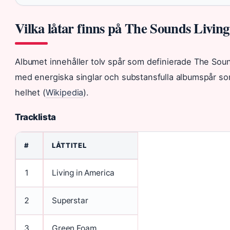
Vilka låtar finns på The Sounds Livin
Albumet innehåller tolv spår som definierade The Sound
med energiska singlar och substansfulla albumspår s
helhet (
Wikipedia
).
Tracklista
#
LÅTTITEL
1
Living in America
2
Superstar
3
Green Foam