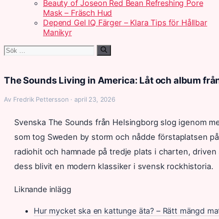
Beauty of Joseon Red Bean Refreshing Pore
Mask – Fräsch Hud
Depend Gel IQ Färger – Klara Tips för Hållbar
Manikyr
Sök
efter:
The Sounds Living in America: Låt och album fr
Av Fredrik Pettersson · april 23, 2026
Svenska The Sounds från Helsingborg slog igenom me
som tog Sweden by storm och nådde förstaplatsen på
radiohit och hamnade på tredje plats i charten, drive
dess blivit en modern klassiker i svensk rockhistoria.
Liknande inlägg
Hur mycket ska en kattunge äta? – Rätt mängd ma