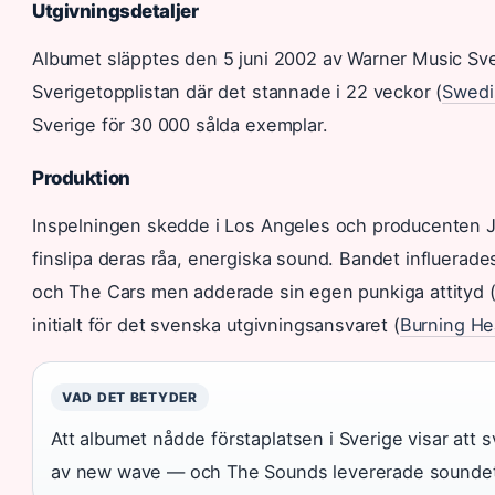
Utgivningsdetaljer
Albumet släpptes den 5 juni 2002 av Warner Music Sve
Sverigetopplistan där det stannade i 22 veckor (
Swedi
Sverige för 30 000 sålda exemplar.
Produktion
Inspelningen skedde i Los Angeles och producenten J
finslipa deras råa, energiska sound. Bandet influerad
och The Cars men adderade sin egen punkiga attityd 
initialt för det svenska utgivningsansvaret (
Burning He
VAD DET BETYDER
Att albumet nådde förstaplatsen i Sverige visar att 
av new wave — och The Sounds levererade soundet s