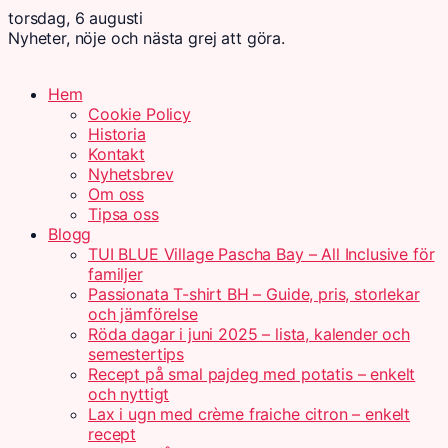
torsdag, 6 augusti
Nyheter, nöje och nästa grej att göra.
Hem
Cookie Policy
Historia
Kontakt
Nyhetsbrev
Om oss
Tipsa oss
Blogg
TUI BLUE Village Pascha Bay – All Inclusive för
familjer
Passionata T-shirt BH – Guide, pris, storlekar
och jämförelse
Röda dagar i juni 2025 – lista, kalender och
semestertips
Recept på smal pajdeg med potatis – enkelt
och nyttigt
Lax i ugn med crème fraiche citron – enkelt
recept