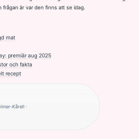
 frågan är var den finns att se idag.
gd mat
ay: premiär aug 2025
stor och fakta
lt recept
lmer-Kårell ·