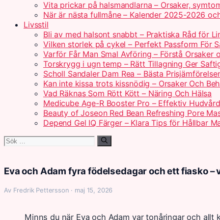
Vita prickar på halsmandlarna – Orsaker, symto
När är nästa fullmåne – Kalender 2025-2026 oc
Livsstil
Bli av med halsont snabbt – Praktiska Råd för Li
Vilken storlek på cykel – Perfekt Passform För 
Varför Får Man Smal Avföring – Förstå Orsaker 
Torskrygg i ugn temp – Rätt Tillagning Ger Safti
Scholl Sandaler Dam Rea – Bästa Prisjämförelse
Kan inte kissa trots kissnödig – Orsaker Och Be
Vad Räknas Som Rött Kött – Näring Och Hälsa
Medicube Age-R Booster Pro – Effektiv Hudvå
Beauty of Joseon Red Bean Refreshing Pore Ma
Depend Gel IQ Färger – Klara Tips för Hållbar M
Sök
efter:
Eva och Adam fyra födelsedagar och ett fiasko – v
Av Fredrik Pettersson · maj 15, 2026
Minns du när Eva och Adam var tonåringar och allt