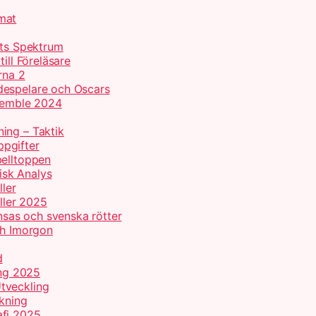
mat
ets Spektrum
ill Föreläsare
rna 2
despelare och Oscars
nsemble 2024
ing – Taktik
pgifter
belltoppen
isk Analys
ller
oller 2025
ansas och svenska rötter
ch Imorgon
d
ing 2025
tveckling
lkning
afi 2025