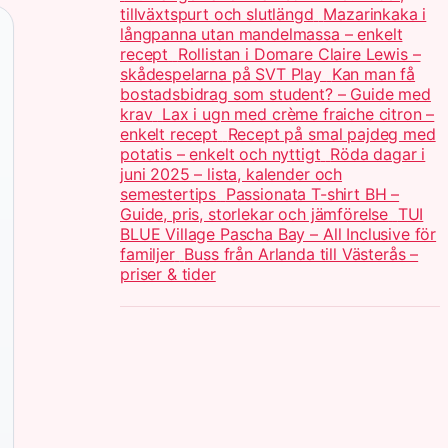
tillväxtspurt och slutlängd
Mazarinkaka i
långpanna utan mandelmassa – enkelt
recept
Rollistan i Domare Claire Lewis –
skådespelarna på SVT Play
Kan man få
bostadsbidrag som student? – Guide med
krav
Lax i ugn med crème fraiche citron –
enkelt recept
Recept på smal pajdeg med
potatis – enkelt och nyttigt
Röda dagar i
juni 2025 – lista, kalender och
semestertips
Passionata T-shirt BH –
Guide, pris, storlekar och jämförelse
TUI
BLUE Village Pascha Bay – All Inclusive för
familjer
Buss från Arlanda till Västerås –
priser & tider