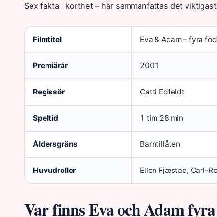
Sex fakta i korthet – här sammanfattas det viktigas
Filmtitel
Eva & Adam – fyra föd
Premiärår
2001
Regissör
Catti Edfeldt
Speltid
1 tim 28 min
Åldersgräns
Barntillåten
Huvudroller
Ellen Fjæstad, Carl-R
Var finns Eva och Adam fyra 