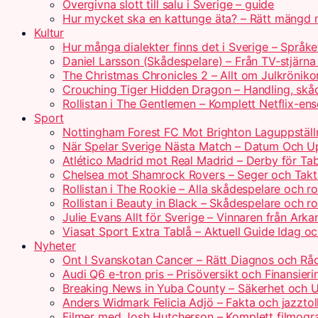
Övergivna slott till salu i Sverige – guide
Hur mycket ska en kattunge äta? – Rätt mängd 
Kultur
Hur många dialekter finns det i Sverige – Språk
Daniel Larsson (Skådespelare) – Från TV-stjärna t
The Christmas Chronicles 2 – Allt om Julkröniko
Crouching Tiger Hidden Dragon – Handling, skå
Rollistan i The Gentlemen – Komplett Netflix-e
Sport
Nottingham Forest FC Mot Brighton Laguppställn
När Spelar Sverige Nästa Match – Datum Och Up
Atlético Madrid mot Real Madrid – Derby för Ta
Chelsea mot Shamrock Rovers – Seger och Takt
Rollistan i The Rookie – Alla skådespelare och ro
Rollistan i Beauty in Black – Skådespelare och r
Julie Evans Allt för Sverige – Vinnaren från Ark
Viasat Sport Extra Tablå – Aktuell Guide Idag o
Nyheter
Ont I Svanskotan Cancer – Rätt Diagnos och Rå
Audi Q6 e-tron pris – Prisöversikt och Finansier
Breaking News in Yuba County – Säkerhet och U
Anders Widmark Felicia Adjö – Fakta och jazzto
Filmer med Josh Hutcherson – Komplett filmogr