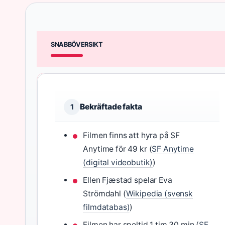
SNABBÖVERSIKT
Bekräftade fakta
1
Filmen finns att hyra på SF
Anytime för 49 kr (
SF Anytime
(digital videobutik)
)
Ellen Fjæstad spelar Eva
Strömdahl (
Wikipedia (svensk
filmdatabas)
)
Filmen har speltid 1 tim 30 min (
SF