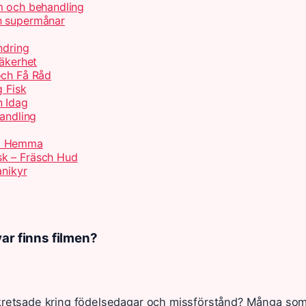
m och behandling
h supermånar
ndring
Säkerhet
och Få Råd
g Fisk
n Idag
handling
rd Hemma
sk – Fräsch Hud
anikyr
ar finns filmen?
 kretsade kring födelsedagar och missförstånd? Många so