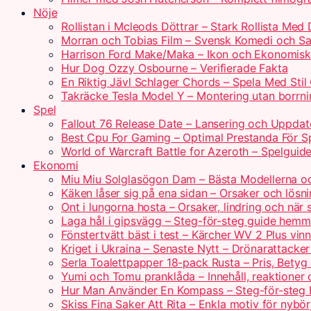
Nöje
Rollistan i Mcleods Döttrar – Stark Rollista Me
Morran och Tobias Film – Svensk Komedi och Sa
Harrison Ford Make/Maka – Ikon och Ekonomis
Hur Dog Ozzy Osbourne – Verifierade Fakta
En Riktig Jävl Schlager Chords – Spela Med Stil
Takräcke Tesla Model Y – Montering utan borrn
Spel
Fallout 76 Release Date – Lansering och Uppdat
Best Cpu For Gaming – Optimal Prestanda För S
World of Warcraft Battle for Azeroth – Spelguid
Ekonomi
Miu Miu Solglasögon Dam – Bästa Modellerna oc
Käken låser sig på ena sidan – Orsaker och lösn
Ont i lungorna hosta – Orsaker, lindring och när
Laga hål i gipsvägg – Steg-för-steg guide hem
Fönstertvätt bäst i test – Kärcher WV 2 Plus vi
Kriget i Ukraina – Senaste Nytt – Drönarattacke
Serla Toalettpapper 18-pack Rusta – Pris, Betyg
Yumi och Tomu pranklåda – Innehåll, reaktioner 
Hur Man Använder En Kompass – Steg-för-steg 
Skiss Fina Saker Att Rita – Enkla motiv för nybör