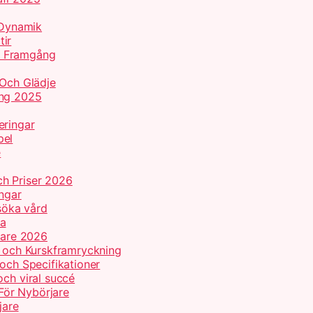
d Dynamik
tir
k Framgång
 Och Glädje
ing 2025
eringar
pel
e
h Priser 2026
ingar
 söka vård
ma
nnare 2026
r och Kurskframryckning
 och Specifikationer
och viral succé
För Nybörjare
jare