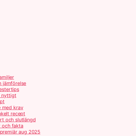
amiljer
h jämförelse
estertips
nyttigt
pt
e med krav
kelt recept
urt och slutlängd
r och fakta
 premiär aug 2025