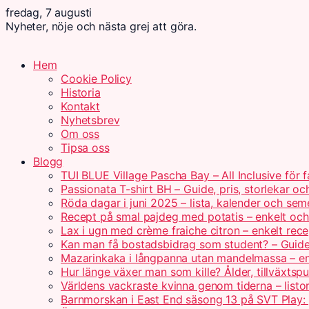
fredag, 7 augusti
Nyheter, nöje och nästa grej att göra.
Hem
Cookie Policy
Historia
Kontakt
Nyhetsbrev
Om oss
Tipsa oss
Blogg
TUI BLUE Village Pascha Bay – All Inclusive för f
Passionata T-shirt BH – Guide, pris, storlekar oc
Röda dagar i juni 2025 – lista, kalender och sem
Recept på smal pajdeg med potatis – enkelt och 
Lax i ugn med crème fraiche citron – enkelt rece
Kan man få bostadsbidrag som student? – Guid
Mazarinkaka i långpanna utan mandelmassa – en
Hur länge växer man som kille? Ålder, tillväxtsp
Världens vackraste kvinna genom tiderna – listo
Barnmorskan i East End säsong 13 på SVT Play: