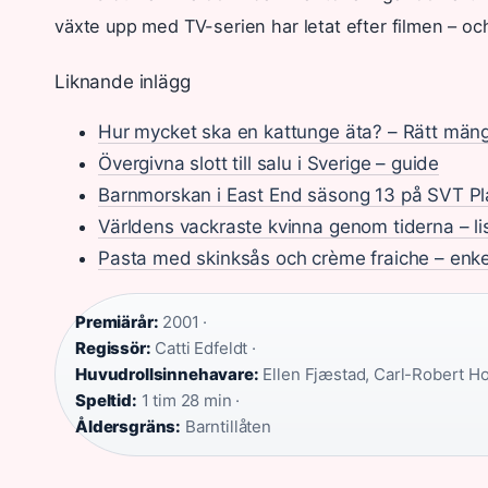
växte upp med TV-serien har letat efter filmen – och
Liknande inlägg
Hur mycket ska en kattunge äta? – Rätt män
Övergivna slott till salu i Sverige – guide
Barnmorskan i East End säsong 13 på SVT Pl
Världens vackraste kvinna genom tiderna – li
Pasta med skinksås och crème fraiche – enke
Premiärår:
2001 ·
Regissör:
Catti Edfeldt ·
Huvudrollsinnehavare:
Ellen Fjæstad, Carl-Robert Ho
Speltid:
1 tim 28 min ·
Åldersgräns:
Barntillåten