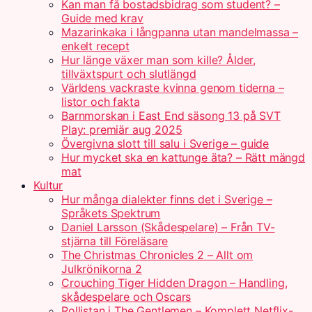
Kan man få bostadsbidrag som student? –
Guide med krav
Mazarinkaka i långpanna utan mandelmassa –
enkelt recept
Hur länge växer man som kille? Ålder,
tillväxtspurt och slutlängd
Världens vackraste kvinna genom tiderna –
listor och fakta
Barnmorskan i East End säsong 13 på SVT
Play: premiär aug 2025
Övergivna slott till salu i Sverige – guide
Hur mycket ska en kattunge äta? – Rätt mängd
mat
Kultur
Hur många dialekter finns det i Sverige –
Språkets Spektrum
Daniel Larsson (Skådespelare) – Från TV-
stjärna till Föreläsare
The Christmas Chronicles 2 – Allt om
Julkrönikorna 2
Crouching Tiger Hidden Dragon – Handling,
skådespelare och Oscars
Rollistan i The Gentlemen – Komplett Netflix-