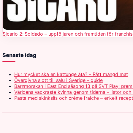
Sicario 2: Soldado – uppföljaren och framtiden för franchi
Senaste idag
Hur mycket ska en kattunge äta? – Rätt mängd mat
Övergivna slott till salu i Sverige – guide
Barnmorskan i East End säsong 13 på SVT Play: prem
Världens vackraste kvinna genom tiderna – listor och 
Pasta med skinksås och crème fraiche – enkelt recep