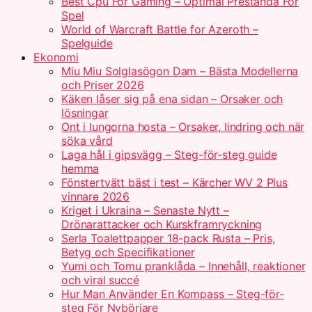
Best Cpu For Gaming – Optimal Prestanda För
Spel
World of Warcraft Battle for Azeroth –
Spelguide
Ekonomi
Miu Miu Solglasögon Dam – Bästa Modellerna
och Priser 2026
Käken låser sig på ena sidan – Orsaker och
lösningar
Ont i lungorna hosta – Orsaker, lindring och när
söka vård
Laga hål i gipsvägg – Steg-för-steg guide
hemma
Fönstertvätt bäst i test – Kärcher WV 2 Plus
vinnare 2026
Kriget i Ukraina – Senaste Nytt –
Drönarattacker och Kurskframryckning
Serla Toalettpapper 18-pack Rusta – Pris,
Betyg och Specifikationer
Yumi och Tomu pranklåda – Innehåll, reaktioner
och viral succé
Hur Man Använder En Kompass – Steg-för-
steg För Nybörjare