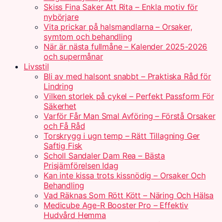
Skiss Fina Saker Att Rita – Enkla motiv för
nybörjare
Vita prickar på halsmandlarna – Orsaker,
symtom och behandling
När är nästa fullmåne – Kalender 2025-2026
och supermånar
Livsstil
Bli av med halsont snabbt – Praktiska Råd för
Lindring
Vilken storlek på cykel – Perfekt Passform För
Säkerhet
Varför Får Man Smal Avföring – Förstå Orsaker
och Få Råd
Torskrygg i ugn temp – Rätt Tillagning Ger
Saftig Fisk
Scholl Sandaler Dam Rea – Bästa
Prisjämförelsen Idag
Kan inte kissa trots kissnödig – Orsaker Och
Behandling
Vad Räknas Som Rött Kött – Näring Och Hälsa
Medicube Age-R Booster Pro – Effektiv
Hudvård Hemma