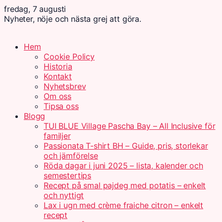
fredag, 7 augusti
Nyheter, nöje och nästa grej att göra.
Hem
Cookie Policy
Historia
Kontakt
Nyhetsbrev
Om oss
Tipsa oss
Blogg
TUI BLUE Village Pascha Bay – All Inclusive för
familjer
Passionata T-shirt BH – Guide, pris, storlekar
och jämförelse
Röda dagar i juni 2025 – lista, kalender och
semestertips
Recept på smal pajdeg med potatis – enkelt
och nyttigt
Lax i ugn med crème fraiche citron – enkelt
recept