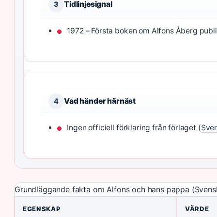
Tidlinjesignal
3
1972 – Första boken om Alfons Åberg publi
Vad händer härnäst
4
Ingen officiell förklaring från förlaget (
Sven
Grundläggande fakta om Alfons och hans pappa (Svens
EGENSKAP
VÄRDE