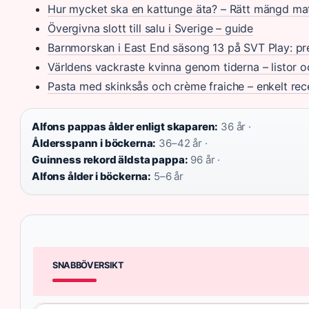
Hur mycket ska en kattunge äta? – Rätt mängd ma
Övergivna slott till salu i Sverige – guide
Barnmorskan i East End säsong 13 på SVT Play: p
Världens vackraste kvinna genom tiderna – listor o
Pasta med skinksås och crème fraiche – enkelt rec
Alfons pappas ålder enligt skaparen:
36 år ·
Åldersspann i böckerna:
36–42 år ·
Guinness rekord äldsta pappa:
96 år ·
Alfons ålder i böckerna:
5–6 år
SNABBÖVERSIKT