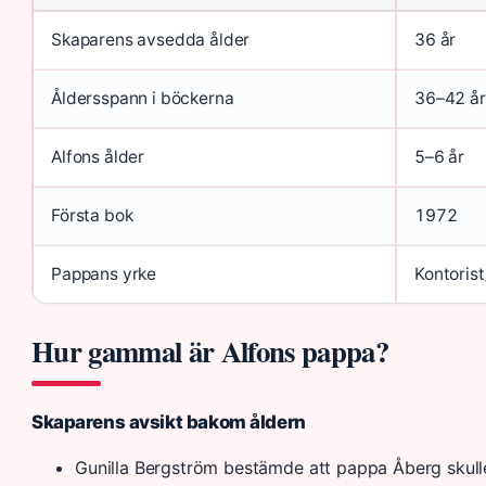
Skaparens avsedda ålder
36 år
Åldersspann i böckerna
36–42 år
Alfons ålder
5–6 år
Första bok
1972
Pappans yrke
Kontoris
Hur gammal är Alfons pappa?
Skaparens avsikt bakom åldern
Gunilla Bergström bestämde att pappa Åberg skull