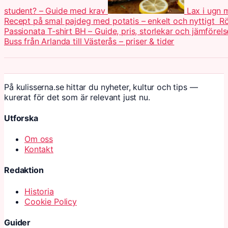
student? – Guide med krav
Lax i ugn 
Recept på smal pajdeg med potatis – enkelt och nyttigt
Rö
Passionata T-shirt BH – Guide, pris, storlekar och jämförels
Buss från Arlanda till Västerås – priser & tider
På kulisserna.se hittar du nyheter, kultur och tips —
kurerat för det som är relevant just nu.
Utforska
Om oss
Kontakt
Redaktion
Historia
Cookie Policy
Guider