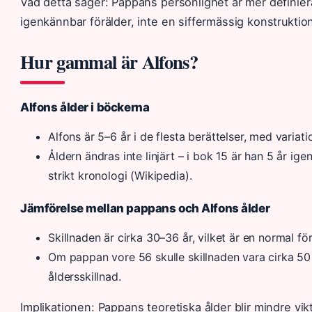
Vad detta säger: Pappans personlighet är mer definier
igenkännbar förälder, inte en siffermässig konstruktio
Hur gammal är Alfons?
Alfons ålder i böckerna
Alfons är 5–6 år i de flesta berättelser, med variat
Åldern ändras inte linjärt – i bok 15 är han 5 år igen,
strikt kronologi (Wikipedia).
Jämförelse mellan pappans och Alfons ålder
Skillnaden är cirka 30–36 år, vilket är en normal fö
Om pappan vore 56 skulle skillnaden vara cirka 50 
åldersskillnad.
Implikationen: Pappans teoretiska ålder blir mindre vikt