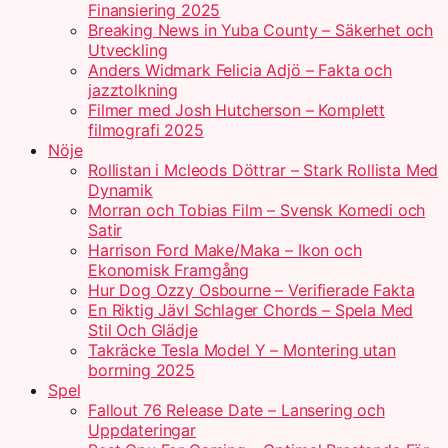
Finansiering 2025
Breaking News in Yuba County – Säkerhet och
Utveckling
Anders Widmark Felicia Adjö – Fakta och
jazztolkning
Filmer med Josh Hutcherson – Komplett
filmografi 2025
Nöje
Rollistan i Mcleods Döttrar – Stark Rollista Med
Dynamik
Morran och Tobias Film – Svensk Komedi och
Satir
Harrison Ford Make/Maka – Ikon och
Ekonomisk Framgång
Hur Dog Ozzy Osbourne – Verifierade Fakta
En Riktig Jävl Schlager Chords – Spela Med
Stil Och Glädje
Takräcke Tesla Model Y – Montering utan
borrning 2025
Spel
Fallout 76 Release Date – Lansering och
Uppdateringar