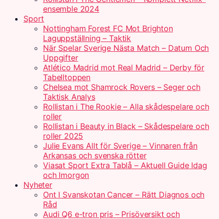
ensemble 2024
Sport
Nottingham Forest FC Mot Brighton
Laguppställning – Taktik
När Spelar Sverige Nästa Match – Datum Och
Uppgifter
Atlético Madrid mot Real Madrid – Derby för
Tabelltoppen
Chelsea mot Shamrock Rovers – Seger och
Taktisk Analys
Rollistan i The Rookie – Alla skådespelare och
roller
Rollistan i Beauty in Black – Skådespelare och
roller 2025
Julie Evans Allt för Sverige – Vinnaren från
Arkansas och svenska rötter
Viasat Sport Extra Tablå – Aktuell Guide Idag
och Imorgon
Nyheter
Ont I Svanskotan Cancer – Rätt Diagnos och
Råd
Audi Q6 e-tron pris – Prisöversikt och