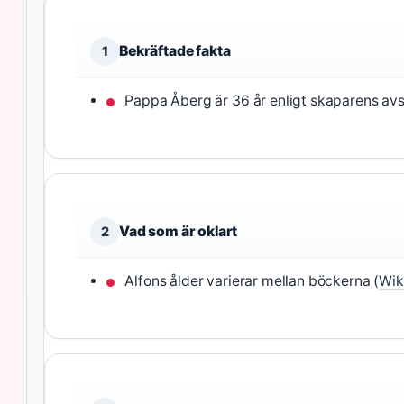
Bekräftade fakta
1
Pappa Åberg är 36 år enligt skaparens avsi
Vad som är oklart
2
Alfons ålder varierar mellan böckerna (
Wik