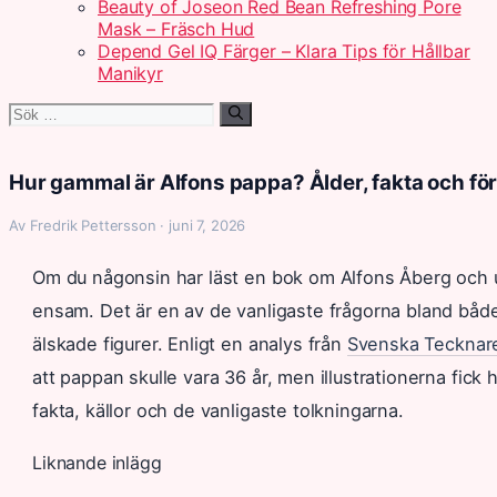
Beauty of Joseon Red Bean Refreshing Pore
Mask – Fräsch Hud
Depend Gel IQ Färger – Klara Tips för Hållbar
Manikyr
Sök
efter:
Hur gammal är Alfons pappa? Ålder, fakta och för
Av Fredrik Pettersson · juni 7, 2026
Om du någonsin har läst en bok om Alfons Åberg och u
ensam. Det är en av de vanligaste frågorna bland bå
älskade figurer. Enligt en analys från
Svenska Tecknare
att pappan skulle vara 36 år, men illustrationerna fick
fakta, källor och de vanligaste tolkningarna.
Liknande inlägg