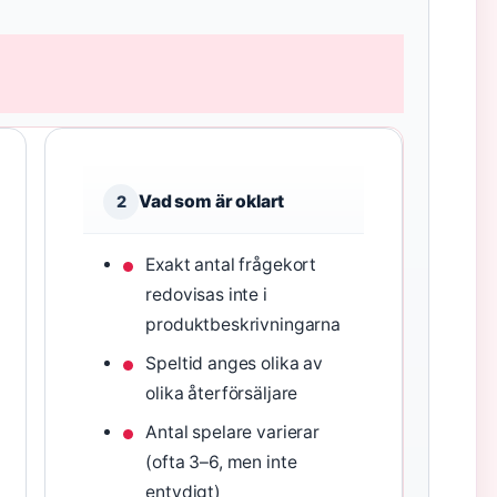
Vad som är oklart
2
Exakt antal frågekort
redovisas inte i
produktbeskrivningarna
Speltid anges olika av
olika återförsäljare
Antal spelare varierar
(ofta 3–6, men inte
entydigt)