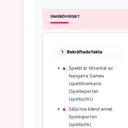
SNABBÖVERSIKT
Bekräftade fakta
1
Spelet är tillverkat av
Nangarra Games
(speltillverkare)
(
Spelexperten
(spelbutik)
)
Säljs hos bland annat
Spelexperten
(spelbutik)