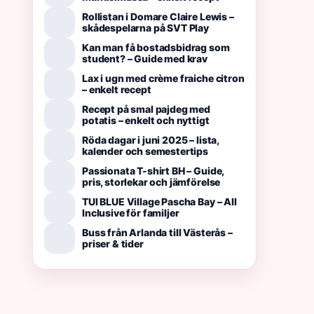
Rollistan i Domare Claire Lewis –
skådespelarna på SVT Play
Kan man få bostadsbidrag som
student? – Guide med krav
Lax i ugn med crème fraiche citron
– enkelt recept
Recept på smal pajdeg med
potatis – enkelt och nyttigt
Röda dagar i juni 2025 – lista,
kalender och semestertips
Passionata T-shirt BH – Guide,
pris, storlekar och jämförelse
TUI BLUE Village Pascha Bay – All
Inclusive för familjer
Buss från Arlanda till Västerås –
priser & tider