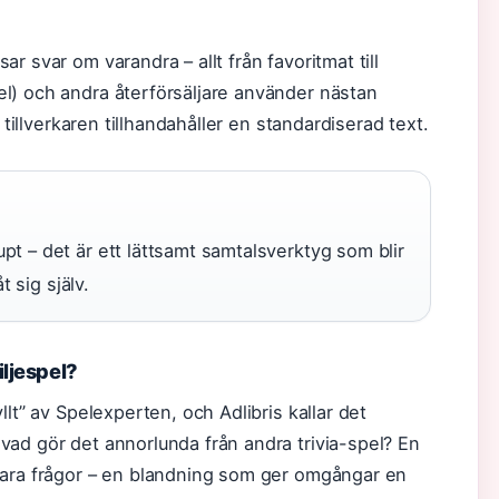
r svar om varandra – allt från favoritmat till
l) och andra återförsäljare använder nästan
 tillverkaren tillhandahåller en standardiserad text.
upt – det är ett lättsamt samtalsverktyg som blir
t sig själv.
iljespel?
lt” av Spelexperten, och Adlibris kallar det
ad gör det annorlunda från andra trivia-spel? En
bara frågor – en blandning som ger omgångar en