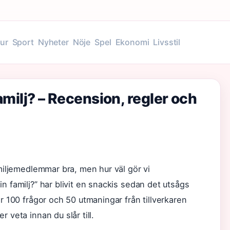
tur
Sport
Nyheter
Nöje
Spel
Ekonomi
Livsstil
amilj? – Recension, regler och
amiljemedlemmar bra, men hur väl gör vi
n familj?” har blivit en snackis sedan det utsågs
er 100 frågor och 50 utmaningar från tillverkaren
 veta innan du slår till.