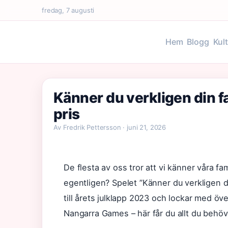
fredag, 7 augusti
Hem
Blogg
Kul
Känner du verkligen din f
pris
Av Fredrik Pettersson · juni 21, 2026
De flesta av oss tror att vi känner våra f
egentligen? Spelet ”Känner du verkligen di
till årets julklapp 2023 och lockar med öv
Nangarra Games – här får du allt du behöver