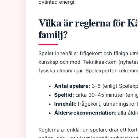
oväntad energi.
Vilka är reglerna för K
familj?
Spelet innehåller frågekort och fåniga u
kunskap och mod. Tekniksektorn (nyhetssa
fysiska utmaningar. Spelexperten rekomm
Antal spelare:
3–6 (enligt Spelexp
Speltid:
cirka 30–45 minuter (enli
Innehåll:
frågekort, utmaningskort
Åldersrekommendation:
alla åldr
Reglerna är enkla: en spelare drar ett kort