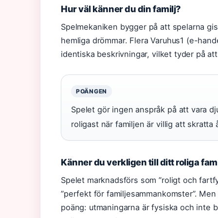
Hur väl känner du din familj?
Spelmekaniken bygger på att spelarna gissa
hemliga drömmar. Flera Varuhus1 (e-hande
identiska beskrivningar, vilket tyder på att
POÄNGEN
Spelet gör ingen anspråk på att vara dj
roligast när familjen är villig att skratta å
Känner du verkligen till ditt roliga fam
Spelet marknadsförs som ”roligt och fartfyl
”perfekt för familjesammankomster”. Men v
poäng: utmaningarna är fysiska och inte 