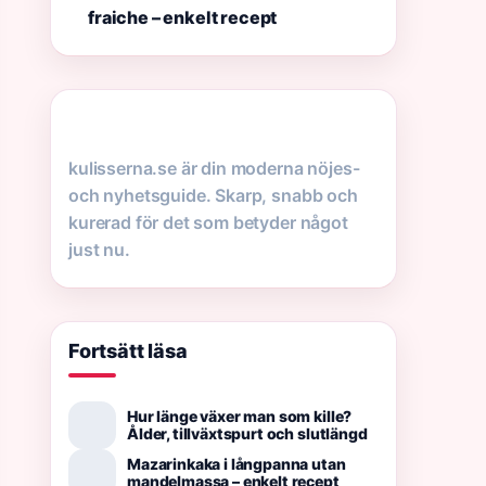
fraiche – enkelt recept
kulisserna.se är din moderna nöjes-
och nyhetsguide. Skarp, snabb och
kurerad för det som betyder något
just nu.
Fortsätt läsa
Hur länge växer man som kille?
Ålder, tillväxtspurt och slutlängd
Mazarinkaka i långpanna utan
mandelmassa – enkelt recept