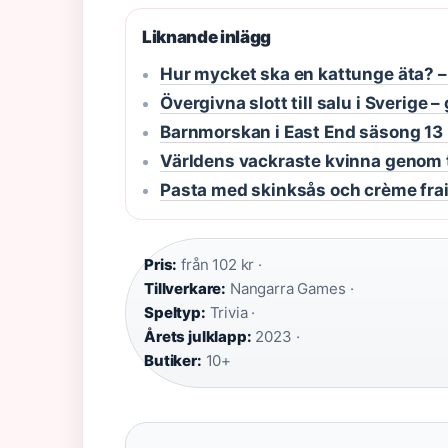
Liknande inlägg
Hur mycket ska en kattunge äta? 
Övergivna slott till salu i Sverige –
Barnmorskan i East End säsong 13
Världens vackraste kvinna genom ti
Pasta med skinksås och crème frai
Pris:
från 102 kr ·
Tillverkare:
Nangarra Games ·
Speltyp:
Trivia ·
Årets julklapp:
2023 ·
Butiker:
10+