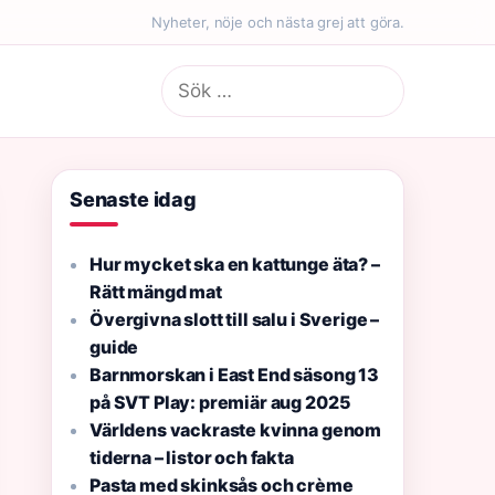
Nyheter, nöje och nästa grej att göra.
Sök
efter:
Senaste idag
Hur mycket ska en kattunge äta? –
Rätt mängd mat
Övergivna slott till salu i Sverige –
guide
Barnmorskan i East End säsong 13
på SVT Play: premiär aug 2025
Världens vackraste kvinna genom
tiderna – listor och fakta
Pasta med skinksås och crème