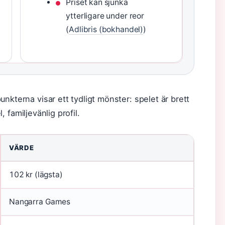
Priset kan sjunka
ytterligare under reor
(
Adlibris (bokhandel)
)
nkterna visar ett tydligt mönster: spelet är brett
l, familjevänlig profil.
VÄRDE
102 kr (lägsta)
Nangarra Games