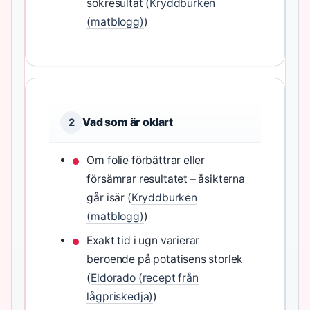
sökresultat (
Kryddburken
(matblogg)
)
Vad som är oklart
2
Om folie förbättrar eller
försämrar resultatet – åsikterna
går isär (
Kryddburken
(matblogg)
)
Exakt tid i ugn varierar
beroende på potatisens storlek
(
Eldorado (recept från
lågpriskedja)
)