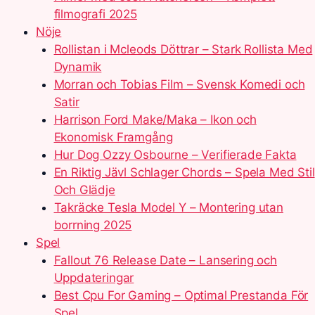
filmografi 2025
Nöje
Rollistan i Mcleods Döttrar – Stark Rollista Med
Dynamik
Morran och Tobias Film – Svensk Komedi och
Satir
Harrison Ford Make/Maka – Ikon och
Ekonomisk Framgång
Hur Dog Ozzy Osbourne – Verifierade Fakta
En Riktig Jävl Schlager Chords – Spela Med Stil
Och Glädje
Takräcke Tesla Model Y – Montering utan
borrning 2025
Spel
Fallout 76 Release Date – Lansering och
Uppdateringar
Best Cpu For Gaming – Optimal Prestanda För
Spel