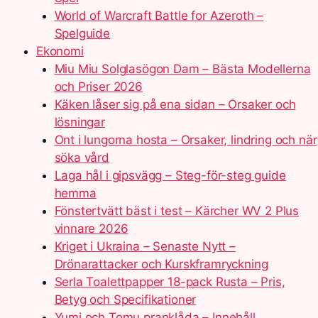
World of Warcraft Battle for Azeroth –
Spelguide
Ekonomi
Miu Miu Solglasögon Dam – Bästa Modellerna
och Priser 2026
Käken låser sig på ena sidan – Orsaker och
lösningar
Ont i lungorna hosta – Orsaker, lindring och när
söka vård
Laga hål i gipsvägg – Steg-för-steg guide
hemma
Fönstertvätt bäst i test – Kärcher WV 2 Plus
vinnare 2026
Kriget i Ukraina – Senaste Nytt –
Drönarattacker och Kurskframryckning
Serla Toalettpapper 18-pack Rusta – Pris,
Betyg och Specifikationer
Yumi och Tomu pranklåda – Innehåll,