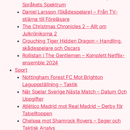
Språkets Spektrum
Daniel Larsson (Skådespelare) – Från TV-
stjärna till Föreläsare
The Christmas Chronicles 2 – Allt om
Julkrönikorna 2
Crouching Tiger Hidden Dragon – Handling,
skådespelare och Oscars
Rollistan i The Gentlemen – Komplett Netflix-
ensemble 2024
Sport
Nottingham Forest FC Mot Brighton
Laguppställning – Taktik
När Spelar Sverige Nästa Match – Datum Och
Uppgifter
Atlético Madrid mot Real Madrid – Derby för
Tabelltoppen
Chelsea mot Shamrock Rovers – Seger och
Taktisk Analys