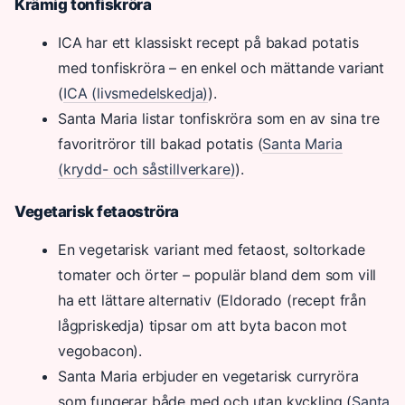
Krämig tonfiskröra
ICA har ett klassiskt recept på bakad potatis
med tonfiskröra – en enkel och mättande variant
(
ICA (livsmedelskedja)
).
Santa Maria listar tonfiskröra som en av sina tre
favoritröror till bakad potatis (
Santa Maria
(krydd- och såstillverkare)
).
Vegetarisk fetaoströra
En vegetarisk variant med fetaost, soltorkade
tomater och örter – populär bland dem som vill
ha ett lättare alternativ (Eldorado (recept från
lågpriskedja) tipsar om att byta bacon mot
vegobacon).
Santa Maria erbjuder en vegetarisk curryröra
som fungerar både med och utan kyckling (
Santa