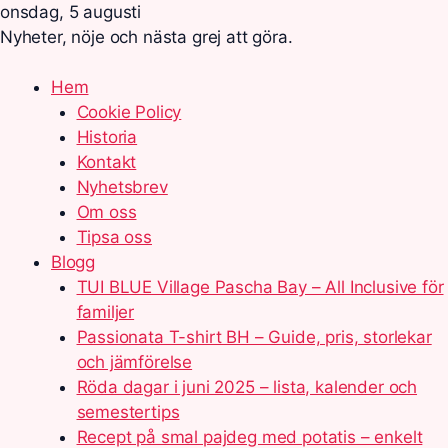
onsdag, 5 augusti
Nyheter, nöje och nästa grej att göra.
Hem
Cookie Policy
Historia
Kontakt
Nyhetsbrev
Om oss
Tipsa oss
Blogg
TUI BLUE Village Pascha Bay – All Inclusive för
familjer
Passionata T-shirt BH – Guide, pris, storlekar
och jämförelse
Röda dagar i juni 2025 – lista, kalender och
semestertips
Recept på smal pajdeg med potatis – enkelt