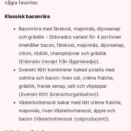
några favoriter.
Klassisk baconröra
Baconröra med färskost, majonnäs, dijonsenap
och gräslök – Eldorados variant för 4 portioner
innehåller bacon, färskost, majonnäs, dijonsenap,
citron, rödlök, champinjoner och gräslök
(
Eldorado (recept från lågpriskedja)
).
Svenskt Kött kombinerar bakad potatis med
oströra och bacon: riven ost, crème fraiche,
gräslök, fransk senap, salt och vitpeppar
(
Svenskt Kött (branschorganisation)
).
Västerbottensost bakar med lätt crème fraîche,
majonnäs, riven Västerbottensost, äpple och
bacon (
Västerbottensost (ostproducent)
).