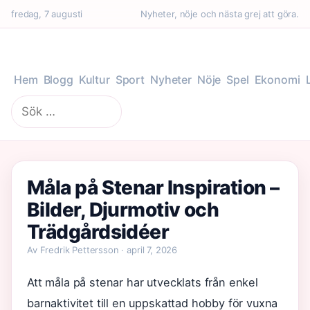
fredag, 7 augusti
Nyheter, nöje och nästa grej att göra.
Hem
Blogg
Kultur
Sport
Nyheter
Nöje
Spel
Ekonomi
Sök
efter:
Måla på Stenar Inspiration –
Bilder, Djurmotiv och
Trädgårdsidéer
Av Fredrik Pettersson · april 7, 2026
Att måla på stenar har utvecklats från enkel
barnaktivitet till en uppskattad hobby för vuxna