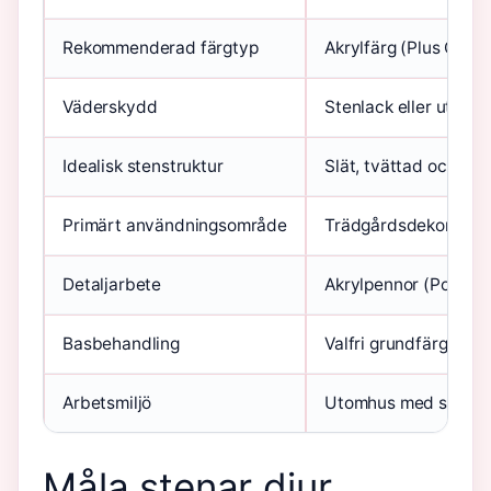
Rekommenderad färgtyp
Akrylfärg (Plus Color 
Väderskydd
Stenlack eller utom
Idealisk stenstruktur
Slät, tvättad och helt
Primärt användningsområde
Trädgårdsdekoration
Detaljarbete
Akrylpennor (Posca, P
Basbehandling
Valfri grundfärg på p
Arbetsmiljö
Utomhus med skydd
Måla stenar djur