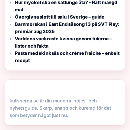
Hur mycket ska en kattunge äta? – Rätt mängd
mat
Övergivna slott till salu i Sverige – guide
Barnmorskan i East End säsong 13 på SVT Play:
premiär aug 2025
Världens vackraste kvinna genom tiderna –
listor och fakta
Pasta med skinksås och crème fraiche – enkelt
recept
kulisserna.se är din moderna nöjes- och
nyhetsguide. Skarp, snabb och kurerad för det
som betyder något just nu.