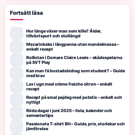
Fortsätt läsa
Hur länge växer man som kille? Ålder,
tillväxtspurt och slutlängd
Mazarinkaka i långpanna utan mandelmassa –
enkelt recept
Rollistan i Domare Claire Lewis – skådespelarna
på SVT Play
Kan man få bostadsbidrag som student? – Guide
med krav
Lax i ugn med crème fraiche citron – enkelt
recept
Recept på smal pajdeg med potatis – enkelt och
nyttigt
Röda dagar i juni 2025 – lista, kalender och
semestertips
Passionata T-shirt BH – Guide, pris, storlekar och
jämförelse