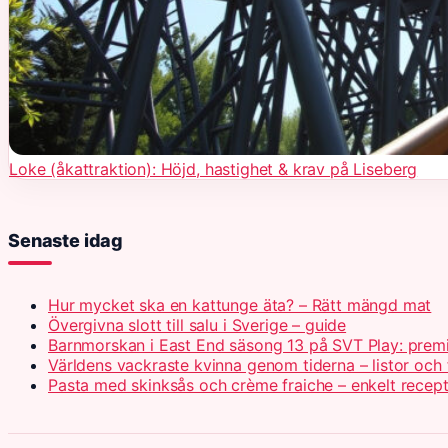
Loke (åkattraktion): Höjd, hastighet & krav på Liseberg
Senaste idag
Hur mycket ska en kattunge äta? – Rätt mängd mat
Övergivna slott till salu i Sverige – guide
Barnmorskan i East End säsong 13 på SVT Play: prem
Världens vackraste kvinna genom tiderna – listor och 
Pasta med skinksås och crème fraiche – enkelt recep