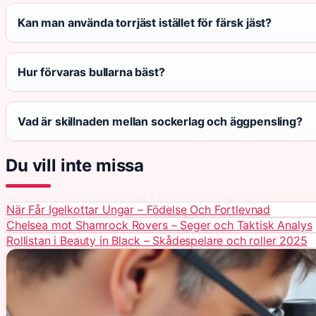
Kan man använda torrjäst istället för färsk jäst?
Hur förvaras bullarna bäst?
Vad är skillnaden mellan sockerlag och äggpensling?
Du vill inte missa
När Får Igelkottar Ungar – Födelse Och Fortlevnad
Chelsea mot Shamrock Rovers – Seger och Taktisk Analys
Rollistan i Beauty in Black – Skådespelare och roller 2025