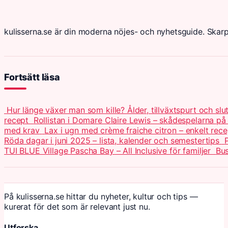
kulisserna.se är din moderna nöjes- och nyhetsguide. Skar
Fortsätt läsa
Hur länge växer man som kille? Ålder, tillväxtspurt och slu
recept
Rollistan i Domare Claire Lewis – skådespelarna på
med krav
Lax i ugn med crème fraiche citron – enkelt rece
Röda dagar i juni 2025 – lista, kalender och semestertips
P
TUI BLUE Village Pascha Bay – All Inclusive för familjer
Bus
På kulisserna.se hittar du nyheter, kultur och tips —
kurerat för det som är relevant just nu.
Utforska