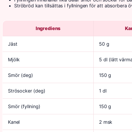
Ströbröd kan tillsättas i fyllningen för att absorbera 
Ingrediens
Ka
Jäst
50 g
Mjölk
5 dl (lätt värm
Smör (deg)
150 g
Strösocker (deg)
1 dl
Smör (fyllning)
150 g
Kanel
2 msk