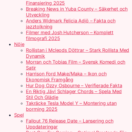
Finansiering 2025
Breaking News in Yuba County – Säkerhet och
Utveckling
Anders Widmark Felicia Adjö – Fakta och
jazztolkning
Filmer med Josh Hutcherson – Komplett
filmografi 2025
Nöje
Rollistan i Mcleods Döttrar – Stark Rollista Med
Dynamik
Morran och Tobias Film – Svensk Komedi och
Satir
Harrison Ford Make/Maka – Ikon och
Ekonomisk Framgång
Hur Dog Ozzy Osbourne – Verifierade Fakta
En Riktig Jävl Schlager Chords – Spela Med
Stil Och Glädje
Takräcke Tesla Model Y – Montering utan
borrning 2025
Spel
Fallout 76 Release Date – Lansering och
Uppdateringar