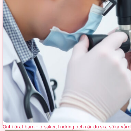
Ont i örat barn – orsaker, lindring och när du ska söka vård