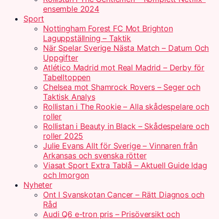
ensemble 2024
Sport
Nottingham Forest FC Mot Brighton
Laguppställning – Taktik
När Spelar Sverige Nästa Match – Datum Och
Uppgifter
Atlético Madrid mot Real Madrid – Derby för
Tabelltoppen
Chelsea mot Shamrock Rovers – Seger och
Taktisk Analys
Rollistan i The Rookie – Alla skådespelare och
roller
Rollistan i Beauty in Black – Skådespelare och
roller 2025
Julie Evans Allt för Sverige – Vinnaren från
Arkansas och svenska rötter
Viasat Sport Extra Tablå – Aktuell Guide Idag
och Imorgon
Nyheter
Ont I Svanskotan Cancer – Rätt Diagnos och
Råd
Audi Q6 e-tron pris – Prisöversikt och