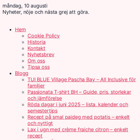
måndag, 10 augusti
Nyheter, nöje och nästa grej att göra.
Hem
Cookie Policy
Historia
Kontakt
Nyhetsbrev
Om oss
Tipsa oss
Blogg
TUI BLUE Village Pascha Bay – All Inclusive för
familjer
Passionata T-shirt BH – Guide, pris, storlekar
och jämförelse
Röda dagar i juni 2025 – lista, kalender och
semestertips
Recept på smal pajdeg med potatis – enkelt
och nyttigt
Lax i ugn med crème fraiche citron – enkelt
recept