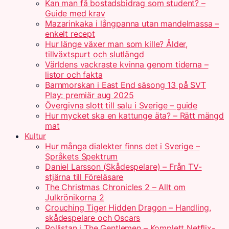
Kan man få bostadsbidrag som student? –
Guide med krav
Mazarinkaka i långpanna utan mandelmassa –
enkelt recept
Hur länge växer man som kille? Ålder,
tillväxtspurt och slutlängd
Världens vackraste kvinna genom tiderna –
listor och fakta
Barnmorskan i East End säsong 13 på SVT
Play: premiär aug 2025
Övergivna slott till salu i Sverige – guide
Hur mycket ska en kattunge äta? – Rätt mängd
mat
Kultur
Hur många dialekter finns det i Sverige –
Språkets Spektrum
Daniel Larsson (Skådespelare) – Från TV-
stjärna till Föreläsare
The Christmas Chronicles 2 – Allt om
Julkrönikorna 2
Crouching Tiger Hidden Dragon – Handling,
skådespelare och Oscars
Rollistan i The Gentlemen – Komplett Netflix-