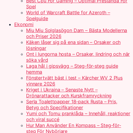
Best Cpu For Gaming – Optimal Prestanda För
Spel
World of Warcraft Battle for Azeroth –
Spelguide
Ekonomi
Miu Miu Solglasögon Dam – Bästa Modellerna
och Priser 2026
Käken låser sig på ena sidan – Orsaker och
lösningar
Ont i lungorna hosta – Orsaker, lindring och när
söka vård
Laga hål i gipsvägg – Steg-för-steg guide
hemma
Fönstertvätt bäst i test – Kärcher WV 2 Plus
vinnare 2026
Kriget i Ukraina – Senaste Nytt –
Drönarattacker och Kurskframryckning
Serla Toalettpapper 18-pack Rusta – Pris,
Betyg och Specifikationer
Yumi och Tomu pranklåda – Innehåll, reaktioner
och viral succé
Hur Man Använder En Kompass – Steg-för-
steg För Nybörjare