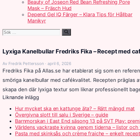
Beauty of Joseon Red Bean Refreshing Pore
Mask – Fräsch Hud
Depend Gel IQ Färger – Klara Tips för Hållbar
Manikyr
Sök
efter:
Lyxiga Kanelbullar Fredriks Fika – Recept med c
Av Fredrik Pettersson · april 6, 2026
Fredriks Fika på Allas.se har etablerat sig som en refere
smöriga kanelbullar med cafékvalitet. Recepten präglas 
skapa den där lyxiga textur som liknar professionellt bag
Liknande inlägg
Hur mycket ska en kattunge äta? – Rätt mängd mat
Övergivna slott till salu i Sverige – guide
Barnmorskan i East End säsong 13 på SVT Play: prem
Världens vackraste kvinna genom tiderna – listor och 
Pasta med skinksås och crème fraiche – enkelt recep