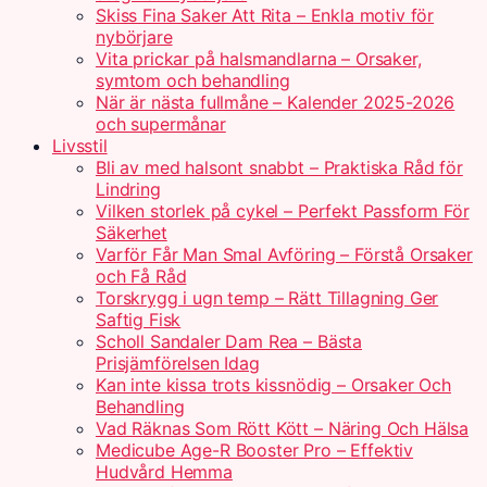
Skiss Fina Saker Att Rita – Enkla motiv för
nybörjare
Vita prickar på halsmandlarna – Orsaker,
symtom och behandling
När är nästa fullmåne – Kalender 2025-2026
och supermånar
Livsstil
Bli av med halsont snabbt – Praktiska Råd för
Lindring
Vilken storlek på cykel – Perfekt Passform För
Säkerhet
Varför Får Man Smal Avföring – Förstå Orsaker
och Få Råd
Torskrygg i ugn temp – Rätt Tillagning Ger
Saftig Fisk
Scholl Sandaler Dam Rea – Bästa
Prisjämförelsen Idag
Kan inte kissa trots kissnödig – Orsaker Och
Behandling
Vad Räknas Som Rött Kött – Näring Och Hälsa
Medicube Age-R Booster Pro – Effektiv
Hudvård Hemma