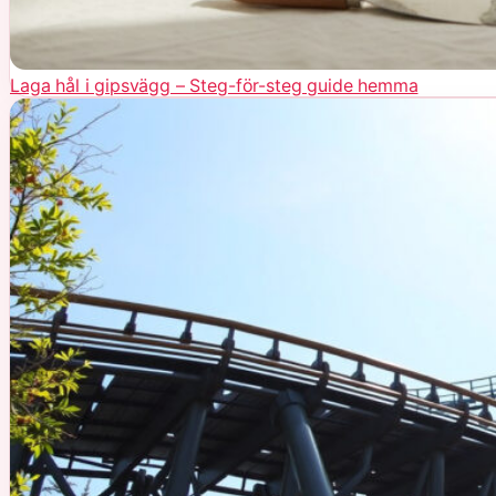
Laga hål i gipsvägg – Steg-för-steg guide hemma