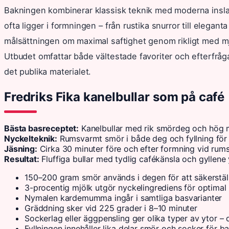
Bakningen kombinerar klassisk teknik med moderna inslag. 
ofta ligger i formningen – från rustika snurror till elega
målsättningen om maximal saftighet genom rikligt med mj
Utbudet omfattar både vältestade favoriter och efterfrågad
det publika materialet.
Fredriks Fika kanelbullar som på café
Bästa basreceptet:
Kanelbullar med rik smördeg och hög m
Nyckelteknik:
Rumsvarmt smör i både deg och fyllning för 
Jäsning:
Cirka 30 minuter före och efter formning vid rum
Resultat:
Fluffiga bullar med tydlig cafékänsla och gyllene 
150–200 gram smör används i degen för att säkerställ
3-procentig mjölk utgör nyckelingrediens för optimal 
Nymalen kardemumma ingår i samtliga basvarianter
Gräddning sker vid 225 grader i 8–10 minuter
Sockerlag eller äggpensling ger olika typer av ytor –
Fyllningen innehåller lika delar smör och socker för 