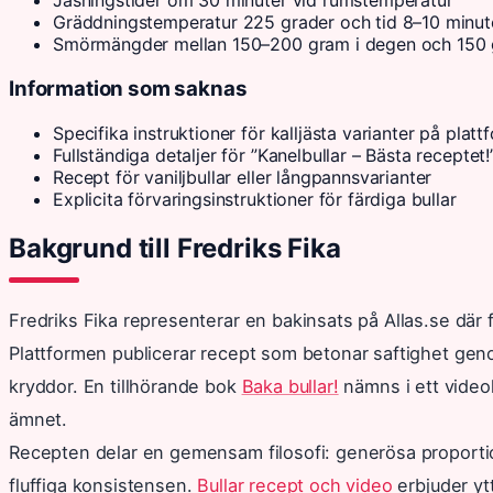
Jäsningstider om 30 minuter vid rumstemperatur
Gräddningstemperatur 225 grader och tid 8–10 minut
Smörmängder mellan 150–200 gram i degen och 150 g
Information som saknas
Specifika instruktioner för kalljästa varianter på plat
Fullständiga detaljer för ”Kanelbullar – Bästa receptet!
Recept för vaniljbullar eller långpannsvarianter
Explicita förvaringsinstruktioner för färdiga bullar
Bakgrund till Fredriks Fika
Fredriks Fika representerar en bakinsats på Allas.se där 
Plattformen publicerar recept som betonar saftighet genom
kryddor. En tillhörande bok
Baka bullar!
nämns i ett videok
ämnet.
Recepten delar en gemensam filosofi: generösa proporti
fluffiga konsistensen.
Bullar recept och video
erbjuder ytt