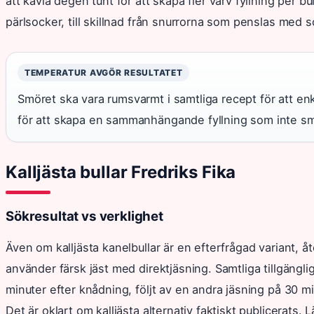
att kavla degen tunt för att skapa fler varv fyllning per 
pärlsocker, till skillnad från snurrorna som penslas med s
TEMPERATUR AVGÖR RESULTATET
Smöret ska vara rumsvarmt i samtliga recept för att en
för att skapa en sammanhängande fyllning som inte smä
Kalljästa bullar Fredriks Fika
Sökresultat vs verklighet
Även om kalljästa kanelbullar är en efterfrågad variant, 
använder färsk jäst med direktjäsning. Samtliga tillgängli
minuter efter knådning, följt av en andra jäsning på 30 m
Det är oklart om kalljästa alternativ faktiskt publicerats. L