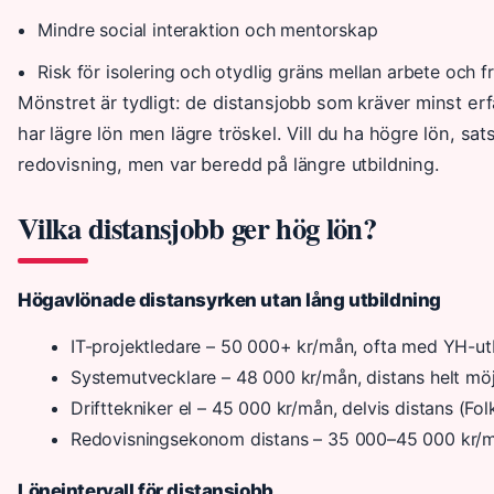
Mindre social interaktion och mentorskap
Risk för isolering och otydlig gräns mellan arbete och fr
Mönstret är tydligt: de distansjobb som kräver minst er
har lägre lön men lägre tröskel. Vill du ha högre lön, sa
redovisning, men var beredd på längre utbildning.
Vilka distansjobb ger hög lön?
Högavlönade distansyrken utan lång utbildning
IT-projektledare – 50 000+ kr/mån, ofta med YH-u
Systemutvecklare – 48 000 kr/mån, distans helt möj
Drifttekniker el – 45 000 kr/mån, delvis distans (Fol
Redovisningsekonom distans – 35 000–45 000 kr/
Löneintervall för distansjobb