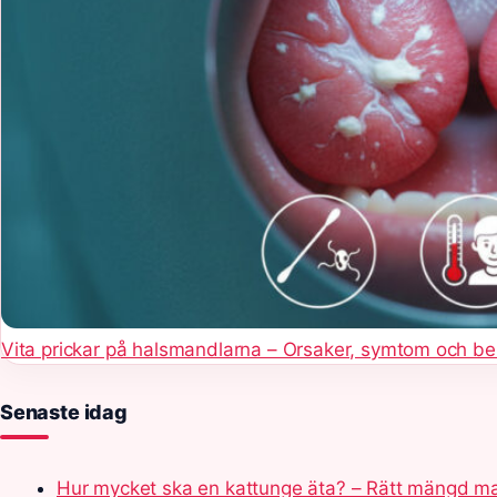
Vita prickar på halsmandlarna – Orsaker, symtom och b
Senaste idag
Hur mycket ska en kattunge äta? – Rätt mängd m