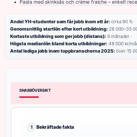
Pasta med skinksås och crème fraiche – enkelt rec
Andel YH-studenter som får jobb inom ett år:
cirka 90 % ·
Genomsnittlig startlön efter kort utbildning:
28 000–35 00
Kortaste utbildning som ger jobb (distans):
6 månader ·
Högsta medianlön bland korta utbildningar:
48 000 kr/mån
Antal lediga jobb inom toppbranscherna 2025:
över 15 0
SNABBÖVERSIKT
Bekräftade fakta
1