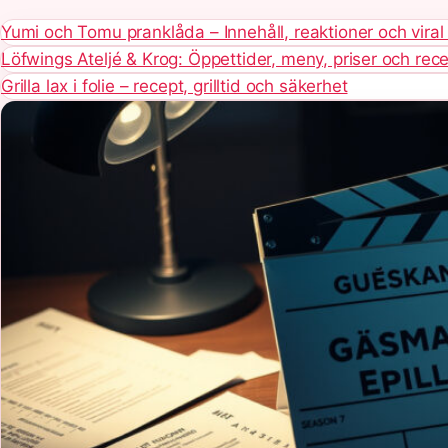
Yumi och Tomu pranklåda – Innehåll, reaktioner och viral
Löfwings Ateljé & Krog: Öppettider, meny, priser och rec
Grilla lax i folie – recept, grilltid och säkerhet