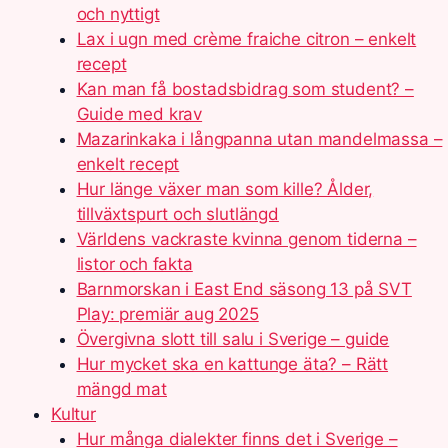
och nyttigt
Lax i ugn med crème fraiche citron – enkelt
recept
Kan man få bostadsbidrag som student? –
Guide med krav
Mazarinkaka i långpanna utan mandelmassa –
enkelt recept
Hur länge växer man som kille? Ålder,
tillväxtspurt och slutlängd
Världens vackraste kvinna genom tiderna –
listor och fakta
Barnmorskan i East End säsong 13 på SVT
Play: premiär aug 2025
Övergivna slott till salu i Sverige – guide
Hur mycket ska en kattunge äta? – Rätt
mängd mat
Kultur
Hur många dialekter finns det i Sverige –