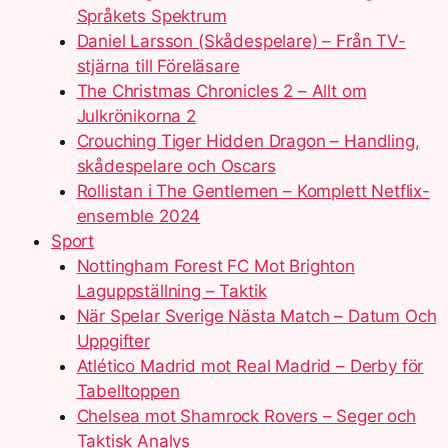
Språkets Spektrum
Daniel Larsson (Skådespelare) – Från TV-
stjärna till Föreläsare
The Christmas Chronicles 2 – Allt om
Julkrönikorna 2
Crouching Tiger Hidden Dragon – Handling,
skådespelare och Oscars
Rollistan i The Gentlemen – Komplett Netflix-
ensemble 2024
Sport
Nottingham Forest FC Mot Brighton
Laguppställning – Taktik
När Spelar Sverige Nästa Match – Datum Och
Uppgifter
Atlético Madrid mot Real Madrid – Derby för
Tabelltoppen
Chelsea mot Shamrock Rovers – Seger och
Taktisk Analys