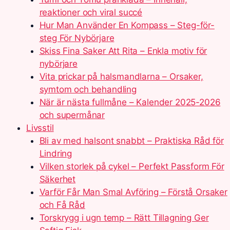
reaktioner och viral succé
Hur Man Använder En Kompass – Steg-för-
steg För Nybörjare
Skiss Fina Saker Att Rita – Enkla motiv för
nybörjare
Vita prickar på halsmandlarna – Orsaker,
symtom och behandling
När är nästa fullmåne – Kalender 2025-2026
och supermånar
Livsstil
Bli av med halsont snabbt – Praktiska Råd för
Lindring
Vilken storlek på cykel – Perfekt Passform För
Säkerhet
Varför Får Man Smal Avföring – Förstå Orsaker
och Få Råd
Torskrygg i ugn temp – Rätt Tillagning Ger