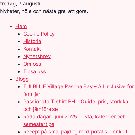
fredag, 7 augusti
Nyheter, nöje och nästa grej att göra.
Hem
Cookie Policy
Historia
Kontakt
Nyhetsbrev
Om oss
Tipsa oss
Blogg
TUI BLUE Village Pascha Bay – All Inclusive för
familjer
Passionata T-shirt BH – Guide, pris, storlekar
och jämförelse
Röda dagar i juni 2025 – lista, kalender och
semestertips
Recept på smal pajdeg med potatis – enkelt