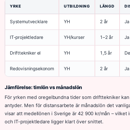
YRKE
UTBILDNING
LÄNGD
DI
Systemutvecklare
YH
2 år
Ja
IT-projektledare
YH/kurser
1–2 år
Ja
Drifttekniker el
YH
1,5 år
De
Redovisningsekonom
YH
2 år
Ja
Jämförelse: timlön vs månadslön
För yrken med oregelbundna tider som drifttekniker ka
antyder. Men för distansarbete är månadslön det vanlig
visar att medellönen i Sverige är 42 900 kr/mån – vilket
och IT-projektledare ligger klart över snittet.