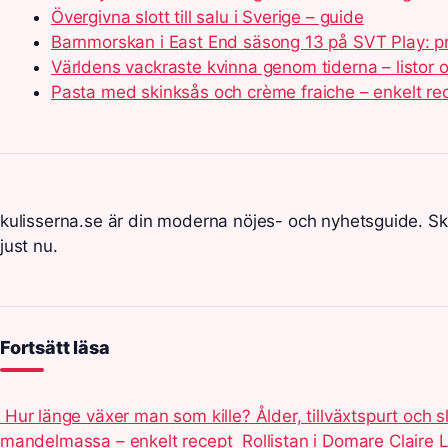
Övergivna slott till salu i Sverige – guide
Barnmorskan i East End säsong 13 på SVT Play: p
Världens vackraste kvinna genom tiderna – listor 
Pasta med skinksås och crème fraiche – enkelt re
kulisserna.se är din moderna nöjes- och nyhetsguide. S
just nu.
Fortsätt läsa
Hur länge växer man som kille? Ålder, tillväxtspurt och s
mandelmassa – enkelt recept
Rollistan i Domare Claire