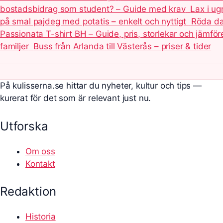
bostadsbidrag som student? – Guide med krav
Lax i ug
på smal pajdeg med potatis – enkelt och nyttigt
Röda dag
Passionata T-shirt BH – Guide, pris, storlekar och jämför
familjer
Buss från Arlanda till Västerås – priser & tider
På kulisserna.se hittar du nyheter, kultur och tips —
kurerat för det som är relevant just nu.
Utforska
Om oss
Kontakt
Redaktion
Historia