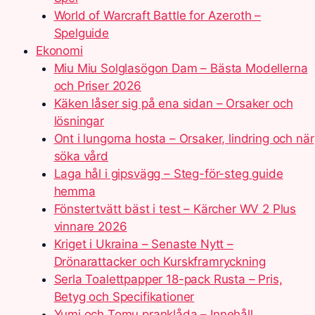
World of Warcraft Battle for Azeroth –
Spelguide
Ekonomi
Miu Miu Solglasögon Dam – Bästa Modellerna
och Priser 2026
Käken låser sig på ena sidan – Orsaker och
lösningar
Ont i lungorna hosta – Orsaker, lindring och när
söka vård
Laga hål i gipsvägg – Steg-för-steg guide
hemma
Fönstertvätt bäst i test – Kärcher WV 2 Plus
vinnare 2026
Kriget i Ukraina – Senaste Nytt –
Drönarattacker och Kurskframryckning
Serla Toalettpapper 18-pack Rusta – Pris,
Betyg och Specifikationer
Yumi och Tomu pranklåda – Innehåll,