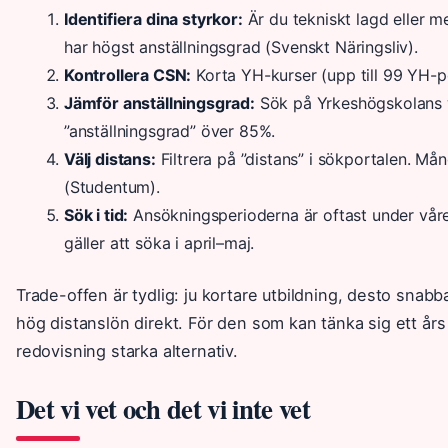
Identifiera dina styrkor:
Är du tekniskt lagd eller me
har högst anställningsgrad (Svenskt Näringsliv).
Kontrollera CSN:
Korta YH-kurser (upp till 99 YH-po
Jämför anställningsgrad:
Sök på Yrkeshögskolans w
”anställningsgrad” över 85%.
Välj distans:
Filtrera på ”distans” i sökportalen. M
(Studentum).
Sök i tid:
Ansökningsperioderna är oftast under våre
gäller att söka i april–maj.
Trade-offen är tydlig: ju kortare utbildning, desto snabb
hög distanslön direkt. För den som kan tänka sig ett års
redovisning starka alternativ.
Det vi vet och det vi inte vet