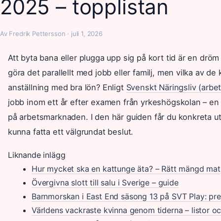
2025 – topplistan
Av Fredrik Pettersson · juli 1, 2026
Att byta bana eller plugga upp sig på kort tid är en dröm 
göra det parallellt med jobb eller familj, men vilka av de 
anställning med bra lön? Enligt
Svenskt Näringsliv (arbe
jobb inom ett år efter examen från yrkeshögskolan – en s
på arbetsmarknaden. I den här guiden får du konkreta utbi
kunna fatta ett välgrundat beslut.
Liknande inlägg
Hur mycket ska en kattunge äta? – Rätt mängd mat
Övergivna slott till salu i Sverige – guide
Barnmorskan i East End säsong 13 på SVT Play: pr
Världens vackraste kvinna genom tiderna – listor oc