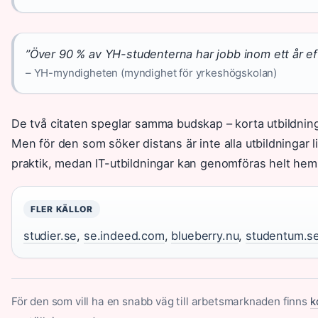
”Över 90 % av YH-studenterna har jobb inom ett år e
– YH-myndigheten (myndighet för yrkeshögskolan)
De två citaten speglar samma budskap – korta utbildninga
Men för den som söker distans är inte alla utbildningar li
praktik, medan IT-utbildningar kan genomföras helt hemi
FLER KÄLLOR
studier.se
,
se.indeed.com
,
blueberry.nu
,
studentum.s
För den som vill ha en snabb väg till arbetsmarknaden finns
k