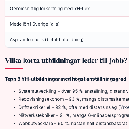
Genomsnittlig förkortning med YH-flex
Medellön i Sverige (alla)
Aspirantlön polis (betald utbildning)
Vilka korta utbildningar leder till jobb?
Topp 5 YH-utbildningar med högst anställningsgrad
Systemutveckling – över 95 % anställning, distans va
Redovisningsekonom – 93 %, många distansalternat
Drifttekniker el – 92 %, ofta med distansinslag (
Yrk
Nätverkstekniker – 91 %, många 6-månadersprogra
Webbutvecklare – 90 %, nästan helt distansbaserat 