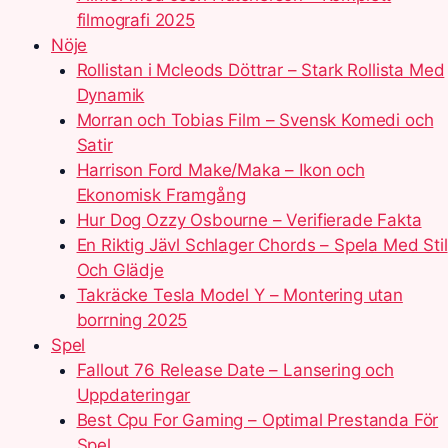
filmografi 2025
Nöje
Rollistan i Mcleods Döttrar – Stark Rollista Med
Dynamik
Morran och Tobias Film – Svensk Komedi och
Satir
Harrison Ford Make/Maka – Ikon och
Ekonomisk Framgång
Hur Dog Ozzy Osbourne – Verifierade Fakta
En Riktig Jävl Schlager Chords – Spela Med Stil
Och Glädje
Takräcke Tesla Model Y – Montering utan
borrning 2025
Spel
Fallout 76 Release Date – Lansering och
Uppdateringar
Best Cpu For Gaming – Optimal Prestanda För
Spel