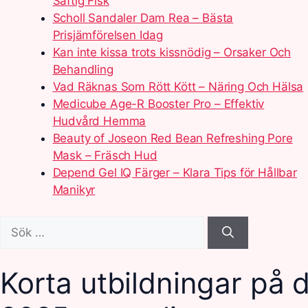
Saftig Fisk
Scholl Sandaler Dam Rea – Bästa
Prisjämförelsen Idag
Kan inte kissa trots kissnödig – Orsaker Och
Behandling
Vad Räknas Som Rött Kött – Näring Och Hälsa
Medicube Age-R Booster Pro – Effektiv
Hudvård Hemma
Beauty of Joseon Red Bean Refreshing Pore
Mask – Fräsch Hud
Depend Gel IQ Färger – Klara Tips för Hållbar
Manikyr
Sök
efter:
Korta utbildningar på 