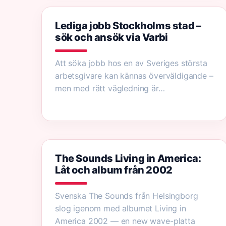
Lediga jobb Stockholms stad –
sök och ansök via Varbi
Att söka jobb hos en av Sveriges största
arbetsgivare kan kännas överväldigande –
men med rätt vägledning är…
The Sounds Living in America:
Låt och album från 2002
Svenska The Sounds från Helsingborg
slog igenom med albumet Living in
America 2002 — en new wave-platta