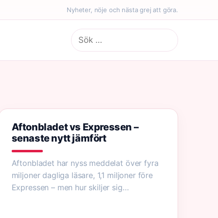
Nyheter, nöje och nästa grej att göra.
Sök
efter:
Aftonbladet vs Expressen –
senaste nytt jämfört
Aftonbladet har nyss meddelat över fyra
miljoner dagliga läsare, 1,1 miljoner före
Expressen – men hur skiljer sig…