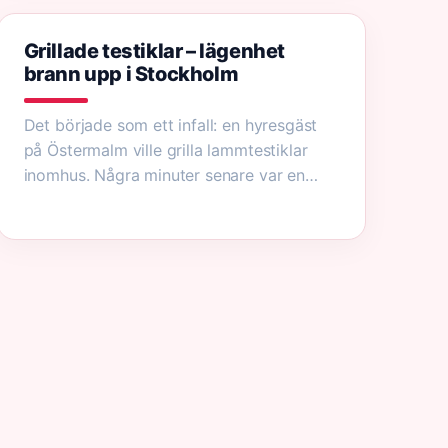
Grillade testiklar – lägenhet
brann upp i Stockholm
Det började som ett infall: en hyresgäst
på Östermalm ville grilla lammtestiklar
inomhus. Några minuter senare var en…