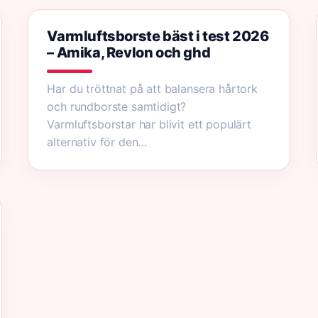
Varmluftsborste bäst i test 2026
– Amika, Revlon och ghd
Har du tröttnat på att balansera hårtork
och rundborste samtidigt?
Varmluftsborstar har blivit ett populärt
alternativ för den…