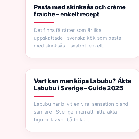
Pasta med skinksås och crème
fraiche – enkelt recept
Det finns få rätter som är lika
uppskattade i svenska kök som pasta
med skinksås – snabbt, enkelt…
Vart kan man köpa Labubu? Äkta
Labubu i Sverige – Guide 2025
Labubu har blivit en viral sensation bland
samlare i Sverige, men att hitta äkta
figurer kräver både koll…