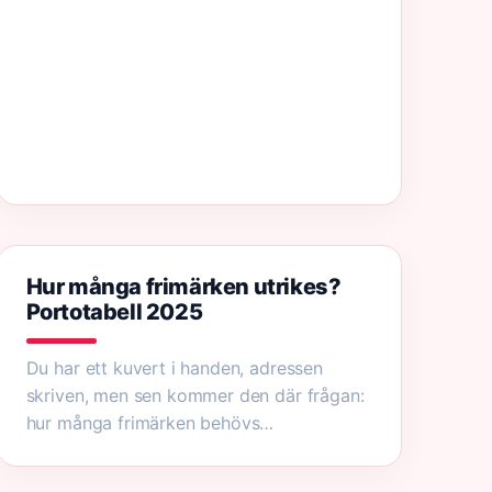
Hur många frimärken utrikes?
Portotabell 2025
Du har ett kuvert i handen, adressen
skriven, men sen kommer den där frågan:
hur många frimärken behövs…