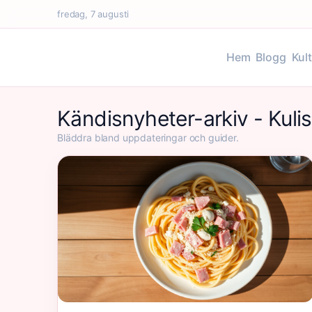
fredag, 7 augusti
Hem
Blogg
Kul
Kändisnyheter-arkiv - Kuli
Bläddra bland uppdateringar och guider.