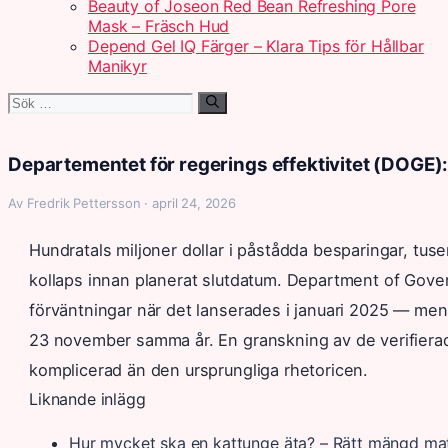
Beauty of Joseon Red Bean Refreshing Pore
Mask – Fräsch Hud
Depend Gel IQ Färger – Klara Tips för Hållbar
Manikyr
Sök
efter:
Departementet för regerings effektivitet (DOGE)
Av Fredrik Pettersson · april 24, 2026
Hundratals miljoner dollar i påstådda besparingar, tus
kollaps innan planerat slutdatum. Department of Gover
förväntningar när det lanserades i januari 2025 — men 
23 november samma år. En granskning av de verifierade
komplicerad än den ursprungliga rhetoricen.
Liknande inlägg
Hur mycket ska en kattunge äta? – Rätt mängd ma