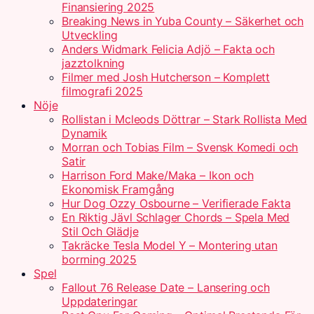
Finansiering 2025
Breaking News in Yuba County – Säkerhet och
Utveckling
Anders Widmark Felicia Adjö – Fakta och
jazztolkning
Filmer med Josh Hutcherson – Komplett
filmografi 2025
Nöje
Rollistan i Mcleods Döttrar – Stark Rollista Med
Dynamik
Morran och Tobias Film – Svensk Komedi och
Satir
Harrison Ford Make/Maka – Ikon och
Ekonomisk Framgång
Hur Dog Ozzy Osbourne – Verifierade Fakta
En Riktig Jävl Schlager Chords – Spela Med
Stil Och Glädje
Takräcke Tesla Model Y – Montering utan
borrning 2025
Spel
Fallout 76 Release Date – Lansering och
Uppdateringar