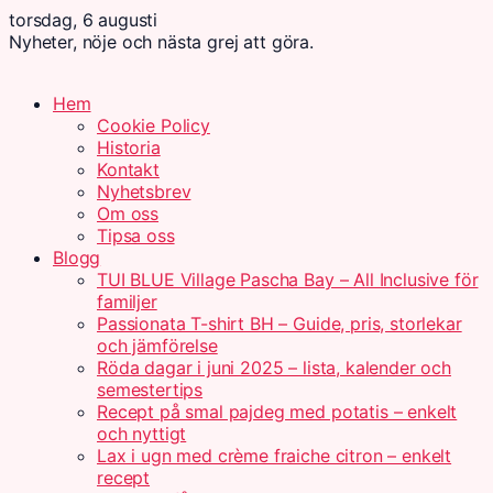
torsdag, 6 augusti
Nyheter, nöje och nästa grej att göra.
Hem
Cookie Policy
Historia
Kontakt
Nyhetsbrev
Om oss
Tipsa oss
Blogg
TUI BLUE Village Pascha Bay – All Inclusive för
familjer
Passionata T-shirt BH – Guide, pris, storlekar
och jämförelse
Röda dagar i juni 2025 – lista, kalender och
semestertips
Recept på smal pajdeg med potatis – enkelt
och nyttigt
Lax i ugn med crème fraiche citron – enkelt
recept