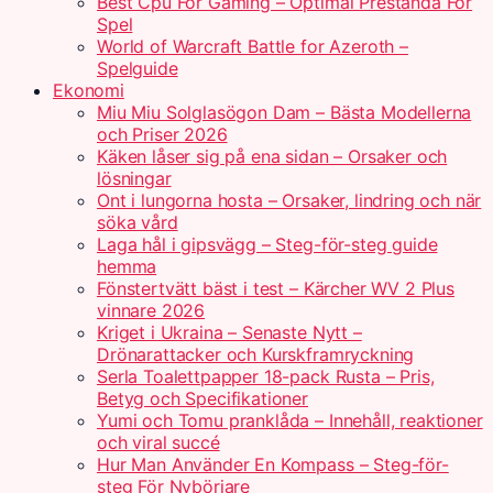
Best Cpu For Gaming – Optimal Prestanda För
Spel
World of Warcraft Battle for Azeroth –
Spelguide
Ekonomi
Miu Miu Solglasögon Dam – Bästa Modellerna
och Priser 2026
Käken låser sig på ena sidan – Orsaker och
lösningar
Ont i lungorna hosta – Orsaker, lindring och när
söka vård
Laga hål i gipsvägg – Steg-för-steg guide
hemma
Fönstertvätt bäst i test – Kärcher WV 2 Plus
vinnare 2026
Kriget i Ukraina – Senaste Nytt –
Drönarattacker och Kurskframryckning
Serla Toalettpapper 18-pack Rusta – Pris,
Betyg och Specifikationer
Yumi och Tomu pranklåda – Innehåll, reaktioner
och viral succé
Hur Man Använder En Kompass – Steg-för-
steg För Nybörjare