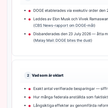
DOGE etablerades via exekutiv order den 2
Leddes av Elon Musk och Vivek Ramaswamy
(
CBS News-rapport om DOGE-mål
)
Disbanderades den 23 July 2026 — åtta må
(
Malay Mail: DOGE bites the dust
)
Vad som är oklart
2
Exakt antal verifierade besparingar — siffr
Hur många federala anställda som faktisk
Långsiktiga effekter av genomförda refor