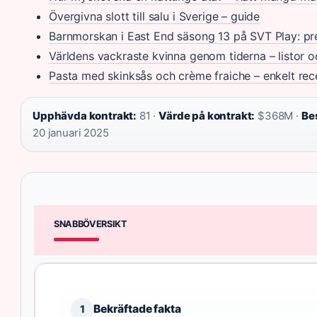
Övergivna slott till salu i Sverige – guide
Barnmorskan i East End säsong 13 på SVT Play: p
Världens vackraste kvinna genom tiderna – listor o
Pasta med skinksås och crème fraiche – enkelt rec
Upphävda kontrakt:
81 ·
Värde på kontrakt:
$368M ·
Be
20 januari 2025
SNABBÖVERSIKT
Bekräftade fakta
1