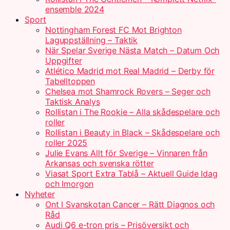
ensemble 2024
Sport
Nottingham Forest FC Mot Brighton
Laguppställning – Taktik
När Spelar Sverige Nästa Match – Datum Och
Uppgifter
Atlético Madrid mot Real Madrid – Derby för
Tabelltoppen
Chelsea mot Shamrock Rovers – Seger och
Taktisk Analys
Rollistan i The Rookie – Alla skådespelare och
roller
Rollistan i Beauty in Black – Skådespelare och
roller 2025
Julie Evans Allt för Sverige – Vinnaren från
Arkansas och svenska rötter
Viasat Sport Extra Tablå – Aktuell Guide Idag
och Imorgon
Nyheter
Ont I Svanskotan Cancer – Rätt Diagnos och
Råd
Audi Q6 e-tron pris – Prisöversikt och