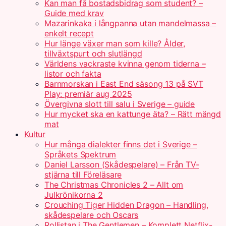
Kan man få bostadsbidrag som student? –
Guide med krav
Mazarinkaka i långpanna utan mandelmassa –
enkelt recept
Hur länge växer man som kille? Ålder,
tillväxtspurt och slutlängd
Världens vackraste kvinna genom tiderna –
listor och fakta
Barnmorskan i East End säsong 13 på SVT
Play: premiär aug 2025
Övergivna slott till salu i Sverige – guide
Hur mycket ska en kattunge äta? – Rätt mängd
mat
Kultur
Hur många dialekter finns det i Sverige –
Språkets Spektrum
Daniel Larsson (Skådespelare) – Från TV-
stjärna till Föreläsare
The Christmas Chronicles 2 – Allt om
Julkrönikorna 2
Crouching Tiger Hidden Dragon – Handling,
skådespelare och Oscars
Rollistan i The Gentlemen – Komplett Netflix-