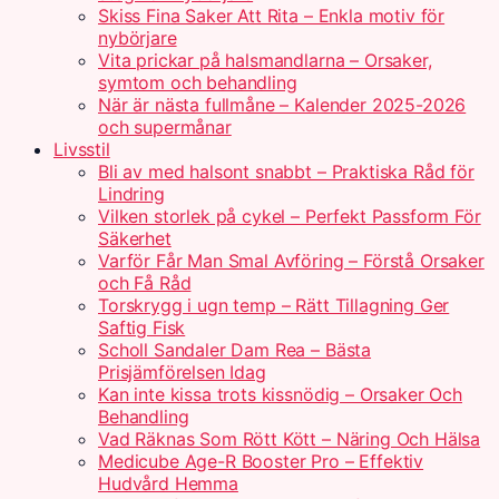
Skiss Fina Saker Att Rita – Enkla motiv för
nybörjare
Vita prickar på halsmandlarna – Orsaker,
symtom och behandling
När är nästa fullmåne – Kalender 2025-2026
och supermånar
Livsstil
Bli av med halsont snabbt – Praktiska Råd för
Lindring
Vilken storlek på cykel – Perfekt Passform För
Säkerhet
Varför Får Man Smal Avföring – Förstå Orsaker
och Få Råd
Torskrygg i ugn temp – Rätt Tillagning Ger
Saftig Fisk
Scholl Sandaler Dam Rea – Bästa
Prisjämförelsen Idag
Kan inte kissa trots kissnödig – Orsaker Och
Behandling
Vad Räknas Som Rött Kött – Näring Och Hälsa
Medicube Age-R Booster Pro – Effektiv
Hudvård Hemma