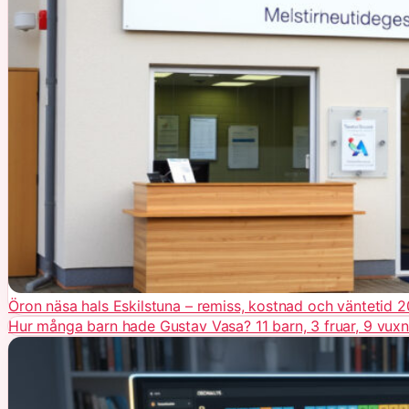
Öron näsa hals Eskilstuna – remiss, kostnad och väntetid 
Hur många barn hade Gustav Vasa? 11 barn, 3 fruar, 9 vux