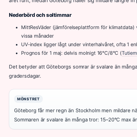
året runt, medan Göteborg håller sig mildare längre in
Nederbörd och soltimmar
MittResVäder (jämförelseplattform för klimatdata)
vissa månader
UV-index ligger lågt under vinterhalvåret, ofta 1 en
Prognos för 1 maj: delvis molnigt 16°C/8°C (
Tutiem
Det betyder att Göteborgs somrar är svalare än många 
gradersdagar.
MÖNSTRET
Göteborg får mer regn än Stockholm men mildare nätte
Sommaren är svalare än många tror: 15–20°C max är