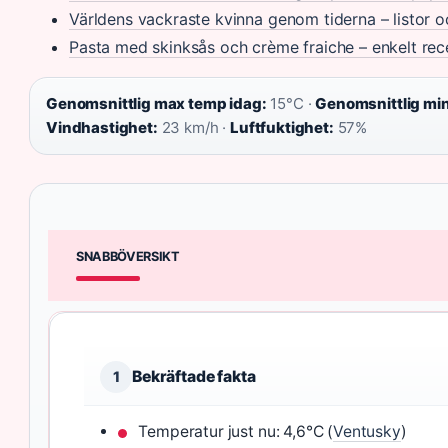
Världens vackraste kvinna genom tiderna – listor o
Pasta med skinksås och crème fraiche – enkelt rec
Genomsnittlig max temp idag:
15°C ·
Genomsnittlig mi
Vindhastighet:
23 km/h ·
Luftfuktighet:
57%
SNABBÖVERSIKT
Bekräftade fakta
1
Temperatur just nu: 4,6°C (
Ventusky
)