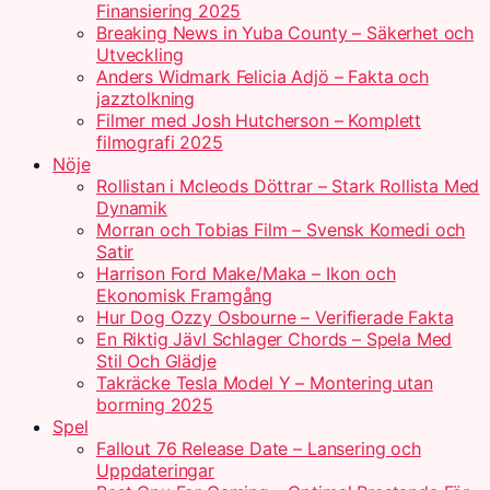
Finansiering 2025
Breaking News in Yuba County – Säkerhet och
Utveckling
Anders Widmark Felicia Adjö – Fakta och
jazztolkning
Filmer med Josh Hutcherson – Komplett
filmografi 2025
Nöje
Rollistan i Mcleods Döttrar – Stark Rollista Med
Dynamik
Morran och Tobias Film – Svensk Komedi och
Satir
Harrison Ford Make/Maka – Ikon och
Ekonomisk Framgång
Hur Dog Ozzy Osbourne – Verifierade Fakta
En Riktig Jävl Schlager Chords – Spela Med
Stil Och Glädje
Takräcke Tesla Model Y – Montering utan
borrning 2025
Spel
Fallout 76 Release Date – Lansering och
Uppdateringar