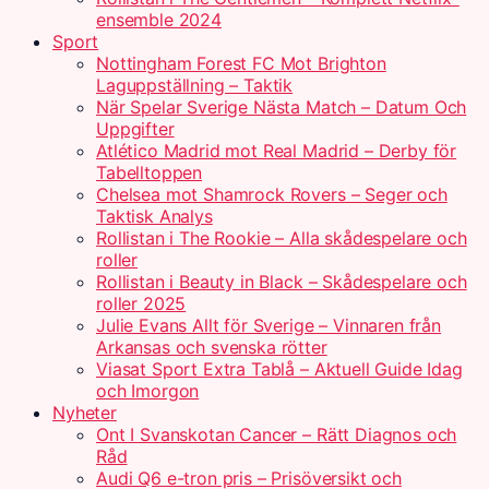
ensemble 2024
Sport
Nottingham Forest FC Mot Brighton
Laguppställning – Taktik
När Spelar Sverige Nästa Match – Datum Och
Uppgifter
Atlético Madrid mot Real Madrid – Derby för
Tabelltoppen
Chelsea mot Shamrock Rovers – Seger och
Taktisk Analys
Rollistan i The Rookie – Alla skådespelare och
roller
Rollistan i Beauty in Black – Skådespelare och
roller 2025
Julie Evans Allt för Sverige – Vinnaren från
Arkansas och svenska rötter
Viasat Sport Extra Tablå – Aktuell Guide Idag
och Imorgon
Nyheter
Ont I Svanskotan Cancer – Rätt Diagnos och
Råd
Audi Q6 e-tron pris – Prisöversikt och