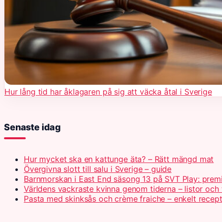
Hur lång tid har åklagaren på sig att väcka åtal i Sverige
Senaste idag
Hur mycket ska en kattunge äta? – Rätt mängd mat
Övergivna slott till salu i Sverige – guide
Barnmorskan i East End säsong 13 på SVT Play: prem
Världens vackraste kvinna genom tiderna – listor och 
Pasta med skinksås och crème fraiche – enkelt recep