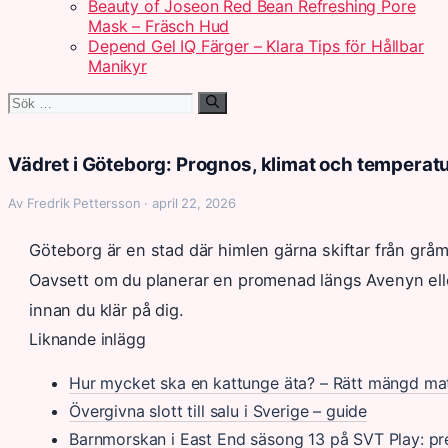
Beauty of Joseon Red Bean Refreshing Pore
Mask – Fräsch Hud
Depend Gel IQ Färger – Klara Tips för Hållbar
Manikyr
Sök
efter:
Vädret i Göteborg: Prognos, klimat och temperat
Av Fredrik Pettersson · april 22, 2026
Göteborg är en stad där himlen gärna skiftar från gråmu
Oavsett om du planerar en promenad längs Avenyn eller 
innan du klär på dig.
Liknande inlägg
Hur mycket ska en kattunge äta? – Rätt mängd ma
Övergivna slott till salu i Sverige – guide
Barnmorskan i East End säsong 13 på SVT Play: p