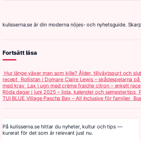
kulisserna.se är din moderna nöjes- och nyhetsguide. Skar
Fortsätt läsa
Hur länge växer man som kille? Ålder, tillväxtspurt och slu
recept
Rollistan i Domare Claire Lewis – skådespelarna på
med krav
Lax i ugn med crème fraiche citron – enkelt rece
Röda dagar i juni 2025 – lista, kalender och semestertips
P
TUI BLUE Village Pascha Bay – All Inclusive för familjer
Bus
På kulisserna.se hittar du nyheter, kultur och tips —
kurerat för det som är relevant just nu.