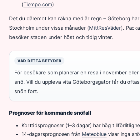
(
Tiempo.com
)
Det du däremot kan räkna med är regn – Göteborg har
Stockholm under vissa månader (
MittResVäder
). Pack
besöker staden under höst och tidig vinter.
VAD DETTA BETYDER
För besökare som planerar en resa i november eller
snö. Vill du uppleva vita Göteborgsgator får du oftast 
snön fort.
Prognoser för kommande snöfall
Korttidsprognoser (1–3 dagar) har hög tillförlitlighe
14-dagarsprognosen från
Meteoblue
visar inga sn