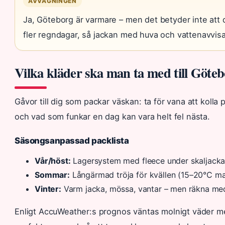
AVVÄGNINGEN
Ja, Göteborg är varmare – men det betyder inte att
fler regndagar, så jackan med huva och vattenavvisa
Vilka kläder ska man ta med till Göte
Gåvor till dig som packar väskan: ta för vana att koll
och vad som funkar en dag kan vara helt fel nästa.
Säsongsanpassad packlista
Vår/höst:
Lagersystem med fleece under skaljacka,
Sommar:
Långärmad tröja för kvällen (15–20°C max
Vinter:
Varm jacka, mössa, vantar – men räkna med
Enligt AccuWeather:s prognos väntas molnigt väder med