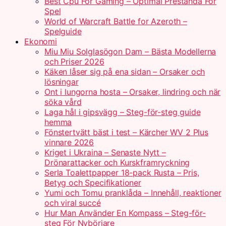
Best Cpu For Gaming – Optimal Prestanda För
Spel
World of Warcraft Battle for Azeroth –
Spelguide
Ekonomi
Miu Miu Solglasögon Dam – Bästa Modellerna
och Priser 2026
Käken låser sig på ena sidan – Orsaker och
lösningar
Ont i lungorna hosta – Orsaker, lindring och när
söka vård
Laga hål i gipsvägg – Steg-för-steg guide
hemma
Fönstertvätt bäst i test – Kärcher WV 2 Plus
vinnare 2026
Kriget i Ukraina – Senaste Nytt –
Drönarattacker och Kurskframryckning
Serla Toalettpapper 18-pack Rusta – Pris,
Betyg och Specifikationer
Yumi och Tomu pranklåda – Innehåll, reaktioner
och viral succé
Hur Man Använder En Kompass – Steg-för-
steg För Nybörjare