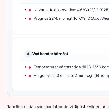
Nuvarande observation: 4,6°C (22/11 2025
Prognos 22/4: molnigt 16°C/9°C (
AccuWea
Vad händer härnäst
4
Temperaturer väntas stiga till 13–15°C k
Helgen visar 0 cm snö, 2 mm regn (
ElTiem
Tabellen nedan sammanfattar de viktigaste väderparam