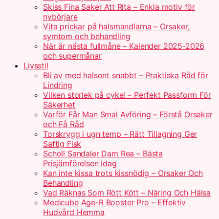
Skiss Fina Saker Att Rita – Enkla motiv för
nybörjare
Vita prickar på halsmandlarna – Orsaker,
symtom och behandling
När är nästa fullmåne – Kalender 2025-2026
och supermånar
Livsstil
Bli av med halsont snabbt – Praktiska Råd för
Lindring
Vilken storlek på cykel – Perfekt Passform För
Säkerhet
Varför Får Man Smal Avföring – Förstå Orsaker
och Få Råd
Torskrygg i ugn temp – Rätt Tillagning Ger
Saftig Fisk
Scholl Sandaler Dam Rea – Bästa
Prisjämförelsen Idag
Kan inte kissa trots kissnödig – Orsaker Och
Behandling
Vad Räknas Som Rött Kött – Näring Och Hälsa
Medicube Age-R Booster Pro – Effektiv
Hudvård Hemma