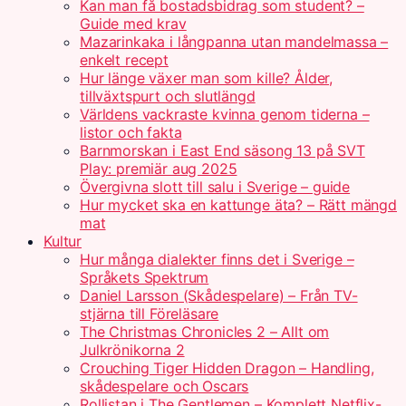
Kan man få bostadsbidrag som student? –
Guide med krav
Mazarinkaka i långpanna utan mandelmassa –
enkelt recept
Hur länge växer man som kille? Ålder,
tillväxtspurt och slutlängd
Världens vackraste kvinna genom tiderna –
listor och fakta
Barnmorskan i East End säsong 13 på SVT
Play: premiär aug 2025
Övergivna slott till salu i Sverige – guide
Hur mycket ska en kattunge äta? – Rätt mängd
mat
Kultur
Hur många dialekter finns det i Sverige –
Språkets Spektrum
Daniel Larsson (Skådespelare) – Från TV-
stjärna till Föreläsare
The Christmas Chronicles 2 – Allt om
Julkrönikorna 2
Crouching Tiger Hidden Dragon – Handling,
skådespelare och Oscars
Rollistan i The Gentlemen – Komplett Netflix-