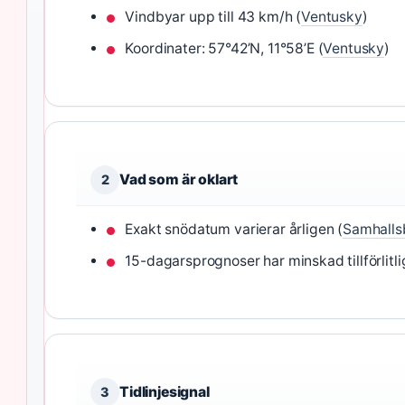
Vindbyar upp till 43 km/h (
Ventusky
)
Koordinater: 57°42’N, 11°58’E (
Ventusky
)
Vad som är oklart
2
Exakt snödatum varierar årligen (
Samhalls
15-dagarsprognoser har minskad tillförlitli
Tidlinjesignal
3