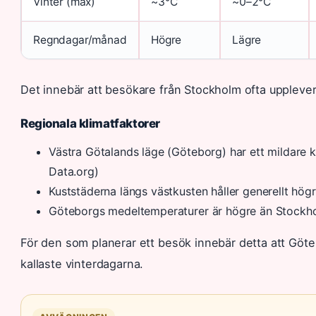
Vinter (max)
~3°C
~0–2°C
Regndagar/månad
Högre
Lägre
Det innebär att besökare från Stockholm ofta upplever
Regionala klimatfaktorer
Västra Götalands läge (Göteborg) har ett mildare 
Data.org)
Kuststäderna längs västkusten håller generellt hög
Göteborgs medeltemperaturer är högre än Stockho
För den som planerar ett besök innebär detta att Göteb
kallaste vinterdagarna.