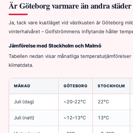
Är Göteborg varmare än andra städer 
Ja, tack vare kustläget vid västkusten är Göteborg mi
vinterhalvåret – Golfströmmens inflytande håller temp
Jämförelse med Stockholm och Malmö
Tabellen nedan visar månatliga temperaturjämförelse
klimatdata.
MÅNAD
GÖTEBORG
STOCKHOLM
Juli (dag)
~20–22°C
22°C
Juli (natt)
~12–13°C
13°C