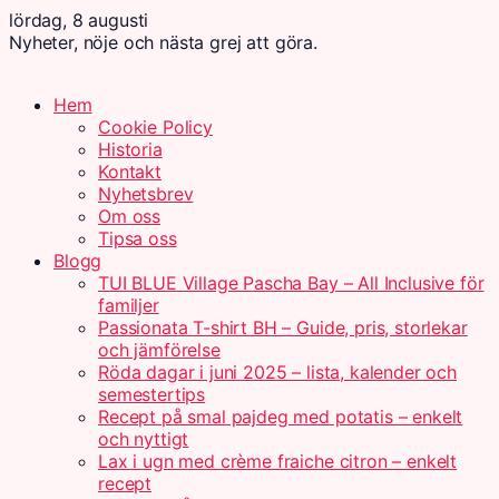
lördag, 8 augusti
Nyheter, nöje och nästa grej att göra.
Hem
Cookie Policy
Historia
Kontakt
Nyhetsbrev
Om oss
Tipsa oss
Blogg
TUI BLUE Village Pascha Bay – All Inclusive för
familjer
Passionata T-shirt BH – Guide, pris, storlekar
och jämförelse
Röda dagar i juni 2025 – lista, kalender och
semestertips
Recept på smal pajdeg med potatis – enkelt
och nyttigt
Lax i ugn med crème fraiche citron – enkelt
recept