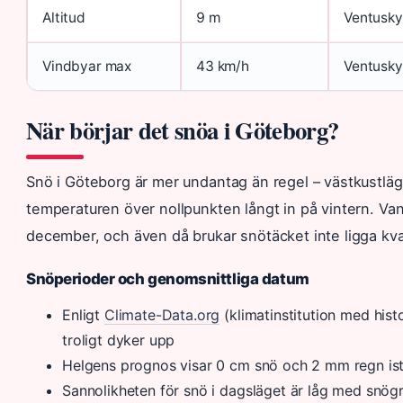
Altitud
9 m
Ventusky
Vindbyar max
43 km/h
Ventusky
När börjar det snöa i Göteborg?
Snö i Göteborg är mer undantag än regel – västkustläge
temperaturen över nollpunkten långt in på vintern. Vanli
december, och även då brukar snötäcket inte ligga kvar
Snöperioder och genomsnittliga datum
Enligt
Climate-Data.org
(klimatinstitution med his
troligt dyker upp
Helgens prognos visar 0 cm snö och 2 mm regn istä
Sannolikheten för snö i dagsläget är låg med snög