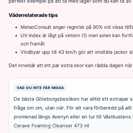
perfekt exempel på att ta med lager som du kan ta av
Väderrelaterade tips
MeteoConsult anger regnrisk på 90% vid vissa tillf
UV-index är lågt på vintern (1) men solen kan fort
och framåt
Vindbyar upp till 43 km/h gör att vindtäta jackor 
Det innebär att ett par extra skor kan rädda dagen nä
VAD DU INTE FÅR MISSA
De bästa Göteborgsbesöken har alltid ett extrapar sk
fråga om
om
, utan
när
. För att vara förberedd på al
promenad längs Avenyn eller en tur till Västkustens 
Cerave Foaming Cleanser 473 ml